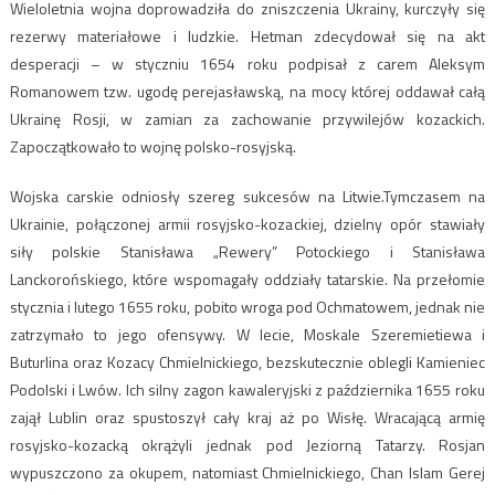
Wieloletnia wojna doprowadziła do zniszczenia Ukrainy, kurczyły się
rezerwy materiałowe i ludzkie. Hetman zdecydował się na akt
desperacji – w styczniu 1654 roku podpisał z carem Aleksym
Romanowem tzw. ugodę perejasławską, na mocy której oddawał całą
Ukrainę Rosji, w zamian za zachowanie przywilejów kozackich.
Zapoczątkowało to wojnę polsko-rosyjską.
Wojska carskie odniosły szereg sukcesów na Litwie.Tymczasem na
Ukrainie, połączonej armii rosyjsko-kozackiej, dzielny opór stawiały
siły polskie Stanisława „Rewery” Potockiego i Stanisława
Lanckorońskiego, które wspomagały oddziały tatarskie. Na przełomie
stycznia i lutego 1655 roku, pobito wroga pod Ochmatowem, jednak nie
zatrzymało to jego ofensywy. W lecie, Moskale Szeremietiewa i
Buturlina oraz Kozacy Chmielnickiego, bezskutecznie oblegli Kamieniec
Podolski i Lwów. Ich silny zagon kawaleryjski z października 1655 roku
zajął Lublin oraz spustoszył cały kraj aż po Wisłę. Wracającą armię
rosyjsko-kozacką okrążyli jednak pod Jeziorną Tatarzy. Rosjan
wypuszczono za okupem, natomiast Chmielnickiego, Chan Islam Gerej