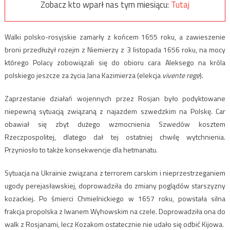
Zobacz kto wparł nas tym miesiącu:
Tutaj
Walki polsko-rosyjskie zamarły z końcem 1655 roku, a zawieszenie
broni przedłużył rozejm z Niemierzy z 3 listopada 1656 roku, na mocy
którego Polacy zobowiązali się do obioru cara Aleksego na króla
polskiego jeszcze za życia Jana Kazimierza (elekcja
vivente rege
).
Zaprzestanie działań wojennych przez Rosjan było podyktowane
niepewną sytuacją związaną z najazdem szwedzkim na Polskę. Car
obawiał się zbyt dużego wzmocnienia Szwedów kosztem
Rzeczpospolitej, dlatego dał tej ostatniej chwilę wytchnienia.
Przyniosło to także konsekwencje dla hetmanatu.
Sytuacja na Ukrainie związana z terrorem carskim i nieprzestrzeganiem
ugody perejasławskiej, doprowadziła do zmiany poglądów starszyzny
kozackiej. Po śmierci Chmielnickiego w 1657 roku, powstała silna
frakcja propolska z Iwanem Wyhowskim na czele. Doprowadziła ona do
walk z Rosjanami, lecz Kozakom ostatecznie nie udało się odbić Kijowa.