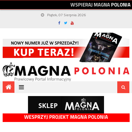
W
S
P
I
E
R
A
J
M
A
G
N
A
P
O
L
O
N
I
A
Piątek, 07 Sierpnia 2026
WESPRZYJ PROJEKT MAGNA POLONIA