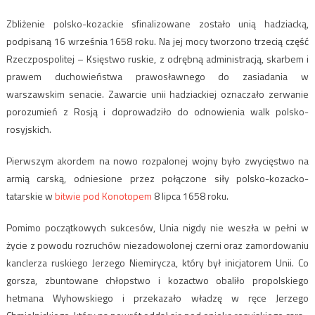
Zbliżenie polsko-kozackie sfinalizowane zostało unią hadziacką,
podpisaną 16 września 1658 roku. Na jej mocy tworzono trzecią część
Rzeczpospolitej – Księstwo ruskie, z odrębną administracją, skarbem i
prawem duchowieństwa prawosławnego do zasiadania w
warszawskim senacie. Zawarcie unii hadziackiej oznaczało zerwanie
porozumień z Rosją i doprowadziło do odnowienia walk polsko-
rosyjskich.
Pierwszym akordem na nowo rozpalonej wojny było zwycięstwo na
armią carską, odniesione przez połączone siły polsko-kozacko-
tatarskie w
bitwie pod Konotopem
8 lipca 1658 roku.
Pomimo początkowych sukcesów, Unia nigdy nie weszła w pełni w
życie z powodu rozruchów niezadowolonej czerni oraz zamordowaniu
kanclerza ruskiego Jerzego Niemirycza, który był inicjatorem Unii. Co
gorsza, zbuntowane chłopstwo i kozactwo obaliło propolskiego
hetmana Wyhowskiego i przekazało władzę w ręce Jerzego