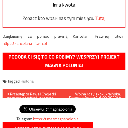
Inna kwota
Zobacz kto wparł nas tym miesiącu:
Tutaj
Dziękujemy za pomoc prawną Kancelarii Prawnej Litwin:
https://kancelaria-litwin.pl
PODOBA CI SIĘ TO CO ROBIMY? WESPRZYJ PROJEKT
MAGNA POLONIA!
Tagged
Historia
Nawigacja
Przestępca Paweł Chojecki
Wojna rosyjsko-ukraińska.
Raport z frontu (16.09.2023)
zaczyna odrabiać karę prac
wpisu
porządkowych
Telegram
https://t.me/magnapolonia