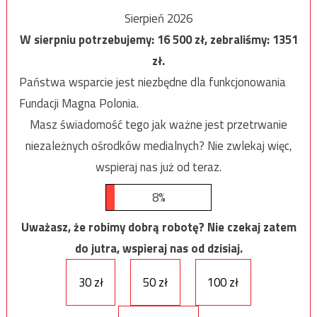
Sierpień 2026
W sierpniu potrzebujemy:
16 500
zł, zebraliśmy:
1351
zł.
Państwa wsparcie jest niezbędne dla funkcjonowania
Fundacji Magna Polonia.
Masz świadomość tego jak ważne jest przetrwanie
niezależnych ośrodków medialnych? Nie zwlekaj więc,
wspieraj nas już od teraz.
8%
Uważasz, że robimy dobrą robotę? Nie czekaj zatem
do jutra, wspieraj nas od dzisiaj.
30 zł
50 zł
100 zł