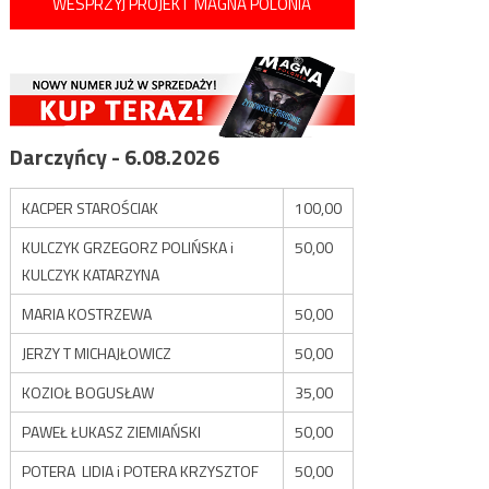
WESPRZYJ PROJEKT MAGNA POLONIA
Darczyńcy - 6.08.2026
KACPER STAROŚCIAK
100,00
KULCZYK GRZEGORZ POLIŃSKA i
50,00
KULCZYK KATARZYNA
MARIA KOSTRZEWA
50,00
JERZY T MICHAJŁOWICZ
50,00
KOZIOŁ BOGUSŁAW
35,00
PAWEŁ ŁUKASZ ZIEMIAŃSKI
50,00
POTERA LIDIA i POTERA KRZYSZTOF
50,00