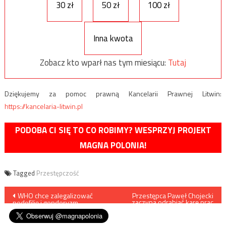
30 zł
50 zł
100 zł
Inna kwota
Zobacz kto wparł nas tym miesiącu:
Tutaj
Dziękujemy za pomoc prawną Kancelarii Prawnej Litwin:
https://kancelaria-litwin.pl
PODOBA CI SIĘ TO CO ROBIMY? WESPRZYJ PROJEKT
MAGNA POLONIA!
Tagged
Przestępczość
Nawigacja
WHO chce zalegalizować
Przestępca Paweł Chojecki
zaczyna odrabiać karę prac
pedofilię i genderyzm
porządkowych
wpisu