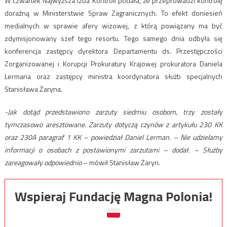
W czwartek Najwyższa Izba Kontroli podała, że przeprowadzi kontrolę
doraźną w Ministerstwie Spraw Zagranicznych. To efekt doniesień
medialnych w sprawie afery wizowej, z którą powiązany ma być
zdymisjonowany szef tego resortu. Tego samego dnia odbyła się
konferencja zastępcy dyrektora Departamentu ds. Przestępczości
Zorganizowanej i Korupcji Prokuratury Krajowej prokuratora Daniela
Lermana oraz zastępcy ministra koordynatora służb specjalnych
Stanisława Żaryna.
-Jak dotąd przedstawiono zarzuty siedmiu osobom, trzy zostały
tymczasowo aresztowane. Zarzuty dotyczą czynów z artykułu 230 KK
oraz 230A paragraf 1 KK – powiedział Daniel Lerman. – Nie udzielamy
informacji o osobach z postawionymi zarzutami – dodał. – Służby
zareagowały odpowiednio
– mówił Stanisław Żaryn.
Wspieraj Fundację Magna Polonia!