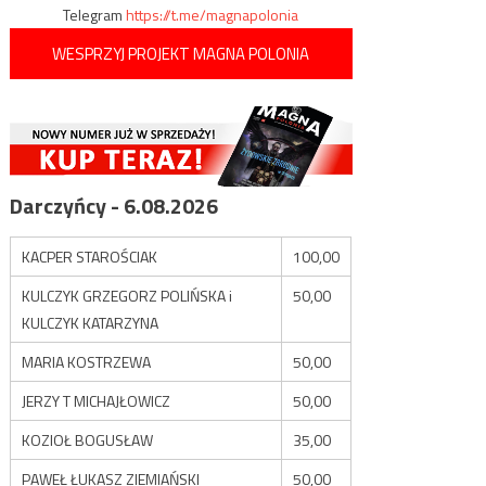
Telegram
https://t.me/magnapolonia
WESPRZYJ PROJEKT MAGNA POLONIA
Darczyńcy - 6.08.2026
KACPER STAROŚCIAK
100,00
KULCZYK GRZEGORZ POLIŃSKA i
50,00
KULCZYK KATARZYNA
MARIA KOSTRZEWA
50,00
JERZY T MICHAJŁOWICZ
50,00
KOZIOŁ BOGUSŁAW
35,00
PAWEŁ ŁUKASZ ZIEMIAŃSKI
50,00