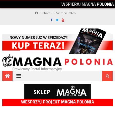
W
S
P
I
E
R
A
J
M
A
G
N
A
P
O
L
O
N
I
A
Sobota, 08 Sierpnia 2026
WESPRZYJ PROJEKT MAGNA POLONIA