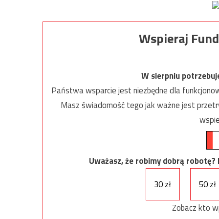
Wspieraj Fund
W sierpniu potrzebu
Państwa wsparcie jest niezbędne dla funkcjonow
Masz świadomość tego jak ważne jest przetrw
wspie
Uważasz, że robimy dobrą robotę? Ni
30 zł
50 zł
Zobacz kto w