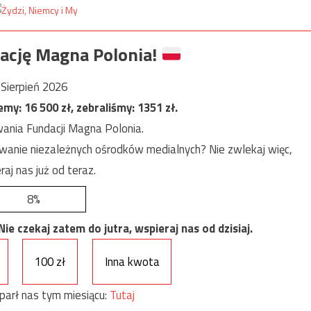
ację Magna Polonia!
Sierpień 2026
jemy:
16 500
zł, zebraliśmy:
1351
zł.
ania Fundacji Magna Polonia.
anie niezależnych ośrodków medialnych? Nie zwlekaj więc,
raj nas już od teraz.
8%
e czekaj zatem do jutra, wspieraj nas od dzisiaj.
100 zł
Inna kwota
parł nas tym miesiącu:
Tutaj