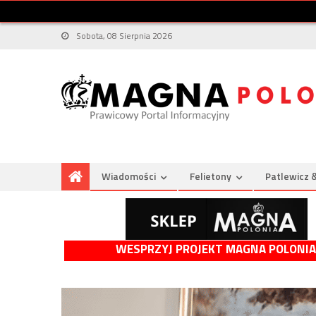
Sobota, 08 Sierpnia 2026
Wiadomości
Felietony
Patlewicz 
WESPRZYJ PROJEKT MAGNA POLONIA