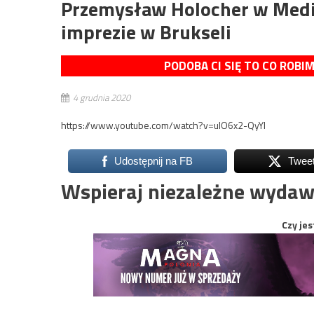
Przemysław Holocher w Medi
imprezie w Brukseli
PODOBA CI SIĘ TO CO ROBI
4 grudnia 2020
https://www.youtube.com/watch?v=ulO6x2-QyYI
Udostępnij na FB
Twee
Wspieraj niezależne wydaw
Czy jes