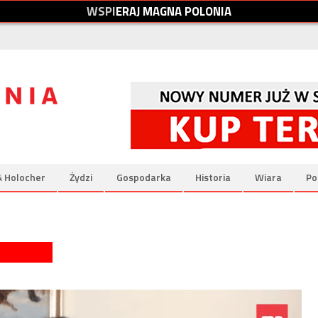
W
S
P
I
E
R
A
J
M
A
G
N
A
P
O
L
O
N
I
A
& Holocher
Żydzi
Gospodarka
Historia
Wiara
Po