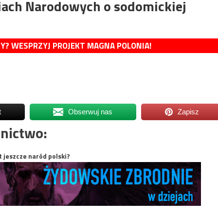
ach Narodowych o sodomickiej
MY? WESPRZYJ PROJEKT MAGNA POLONIA!
t
Obserwuj nas
Zapisz
nictwo:
t jeszcze naród polski?