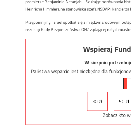
premierze Benjaminie Netanjahu. Szukając porównania histor
Heinricha Himmlera na stanowisku szefa NSDAP i kanclerza R
Przypomnijmy: Izrael spotkał się z międzynarodowym potęp
rezolucji Rady Bezpieczeństwa ONZ żądającej natychmiast
Wspieraj Fund
W sierpniu potrzebu
Państwa wsparcie jest niezbędne dla funkcjonow
30 zł
50 zł
Zobacz kto w