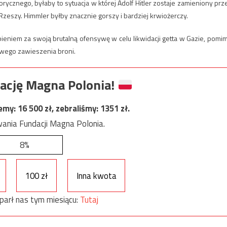
ycznego, byłaby to sytuacja w której Adolf Hitler zostaje zamieniony prz
zeszy. Himmler byłby znacznie gorszy i bardziej krwiożerczy.
ieniem za swoją brutalną ofensywę w celu likwidacji getta w Gazie, pomi
owego zawieszenia broni.
ację Magna Polonia!
jemy:
16 500
zł, zebraliśmy:
1351
zł.
ania Fundacji Magna Polonia.
8%
100 zł
Inna kwota
parł nas tym miesiącu:
Tutaj