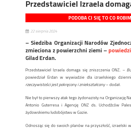
Przedstawiciel Izraela domag
PODOBA CI SIĘ TO CO ROBI
22 sierpnia 2024
– Siedziba Organizacji Narodów Zjedno
zmieciona z powierzchni ziemi –
powiedzi
Gilad Erdan.
Przedstawiciel Izraela domaga się zniszczenia ONZ.
– Bu
powiedział Erdan w wywiadzie dla izraelskiego dzienn
rzeczywistości jest pokręcony i zniekształcony
– dodał.
Nie był to pierwszy atak tego żydonazisty na Organizacj
Antonio Guterresa i Agencję ONZ ds. Uchodźców Palest
żydowskiemu ludobójstwu w Gazie.
Odnosząc się do swoich planów na przyszłość, izraelski wys