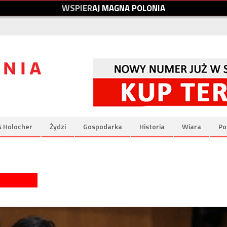
W
S
P
I
E
R
A
J
M
A
G
N
A
P
O
L
O
N
I
A
& Holocher
Żydzi
Gospodarka
Historia
Wiara
Po