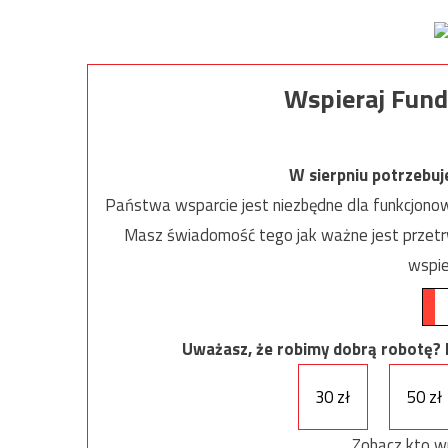
Wspieraj Fund
W sierpniu potrzebu
Państwa wsparcie jest niezbędne dla funkcjonow
Masz świadomość tego jak ważne jest przetrw
wspie
Uważasz, że robimy dobrą robotę? Ni
30 zł
50 zł
Zobacz kto w