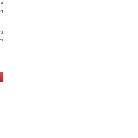
 a
ej
.)
ło