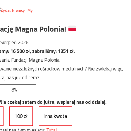
ację Magna Polonia!
Sierpień 2026
jemy:
16 500
zł, zebraliśmy:
1351
zł.
ania Fundacji Magna Polonia.
anie niezależnych ośrodków medialnych? Nie zwlekaj więc,
raj nas już od teraz.
8%
e czekaj zatem do jutra, wspieraj nas od dzisiaj.
100 zł
Inna kwota
parł nas tym miesiącu:
Tutaj