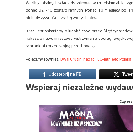
Według lokalnych władz ds. zdrowia w izraelskim ataku zgi
ponad 92 740 zostało rannych. Ponad 10 miesięcy po izra
blokady żywności, czystej wody i leków.
Izrael jest oskarżony o ludobójstwo przed Międzynarodowy
nakazało natychmiastowe wstrzymanie operacji wojskowej 
schronienia przed wojną przed inwazją.
Polecamy również:
Dwaj Gruzini napadli 60-letniego Polaka
Udostępnij na FB
Twee
Wspieraj niezależne wydaw
Czy jes