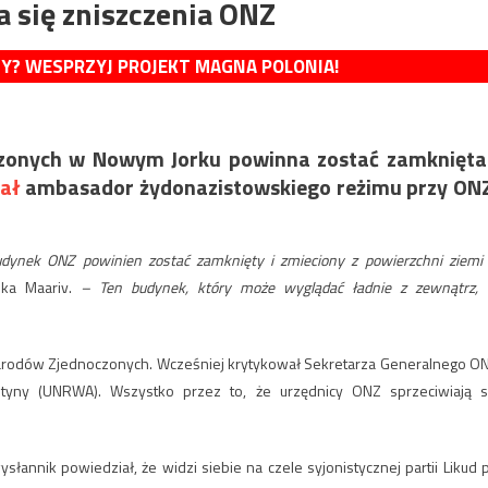
a się zniszczenia ONZ
MY? WESPRZYJ PROJEKT MAGNA POLONIA!
czonych w Nowym Jorku powinna zostać zamknięta
ał
ambasador żydonazistowskiego reżimu przy ON
dynek ONZ powinien zostać zamknięty i zmieciony z powierzchni ziemi
ika Maariv.
– Ten budynek, który może wyglądać ładnie z zewnątrz,
ę Narodów Zjednoczonych. Wcześniej krytykował Sekretarza Generalnego O
yny ​​(UNRWA). Wszystko przez to, że urzędnicy ONZ sprzeciwiają s
łannik powiedział, że widzi siebie na czele syjonistycznej partii Likud 