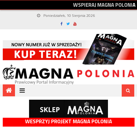
W
S
P
I
E
R
A
J
M
A
G
N
A
P
O
L
O
N
I
A
Poniedziałek, 10 Sierpnia 2026
WESPRZYJ PROJEKT MAGNA POLONIA