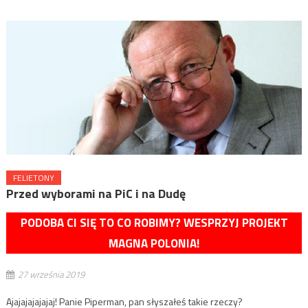
FELIETONY
Przed wyborami na PiC i na Dudę
PODOBA CI SIĘ TO CO ROBIMY? WESPRZYJ PROJEKT
MAGNA POLONIA!
27 września 2019
Ajajajajajajaj! Panie Piperman, pan słyszałeś takie rzeczy?