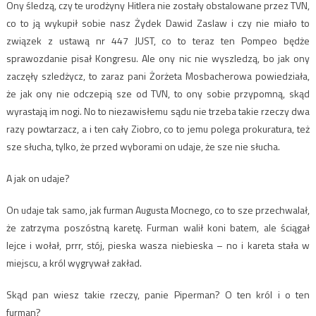
Ony śledzą, czy te urodżyny Hitlera nie zostały obstalowane przez TVN,
co to ją wykupił sobie nasz Żydek Dawid Zaslaw i czy nie miało to
związek z ustawą nr 447 JUST, co to teraz ten Pompeo będże
sprawozdanie pisał Kongresu. Ale ony nic nie wyszledzą, bo jak ony
zaczęły szledżycz, to zaraz pani Żorżeta Mosbacherowa powiedziała,
że jak ony nie odczepią sze od TVN, to ony sobie przypomną, skąd
wyrastają im nogi. No to niezawisłemu sądu nie trzeba takie rzeczy dwa
razy powtarzacz, a i ten cały Ziobro, co to jemu polega prokuratura, też
sze słucha, tylko, że przed wyborami on udaje, że sze nie słucha.
A jak on udaje?
On udaje tak samo, jak furman Augusta Mocnego, co to sze przechwalał,
że zatrzyma poszóstną karetę. Furman walił koni batem, ale ściągał
lejce i wołał, prrr, stój, pieska wasza niebieska – no i kareta stała w
miejscu, a król wygrywał zakład.
Skąd pan wiesz takie rzeczy, panie Piperman? O ten król i o ten
furman?