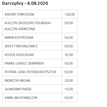
Darczyńcy - 6.08.2026
KACPER STAROŚCIAK
100,00
KULCZYK GRZEGORZ POLIŃSKA i
50,00
KULCZYK KATARZYNA
MARIA KOSTRZEWA
50,00
JERZY T MICHAJŁOWICZ
50,00
KOZIOŁ BOGUSŁAW
35,00
PAWEŁ ŁUKASZ ZIEMIAŃSKI
50,00
POTERA LIDIA i POTERA KRZYSZTOF
50,00
NIEMCZYK MICHAŁ
20,00
SŁAWOMIR PIĄTEK
10,00
KAMIL JAN KOWALCZYK
50,00