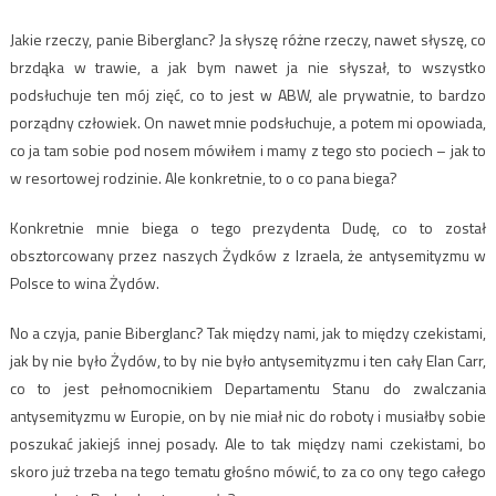
Jakie rzeczy, panie Biberglanc? Ja słyszę różne rzeczy, nawet słyszę, co
brzdąka w trawie, a jak bym nawet ja nie słyszał, to wszystko
podsłuchuje ten mój zięć, co to jest w ABW, ale prywatnie, to bardzo
porządny człowiek. On nawet mnie podsłuchuje, a potem mi opowiada,
co ja tam sobie pod nosem mówiłem i mamy z tego sto pociech – jak to
w resortowej rodzinie. Ale konkretnie, to o co pana biega?
Konkretnie mnie biega o tego prezydenta Dudę, co to został
obsztorcowany przez naszych Żydków z Izraela, że antysemityzmu w
Polsce to wina Żydów.
No a czyja, panie Biberglanc? Tak między nami, jak to między czekistami,
jak by nie było Żydów, to by nie było antysemityzmu i ten cały Elan Carr,
co to jest pełnomocnikiem Departamentu Stanu do zwalczania
antysemityzmu w Europie, on by nie miał nic do roboty i musiałby sobie
poszukać jakiejś innej posady. Ale to tak między nami czekistami, bo
skoro już trzeba na tego tematu głośno mówić, to za co ony tego całego