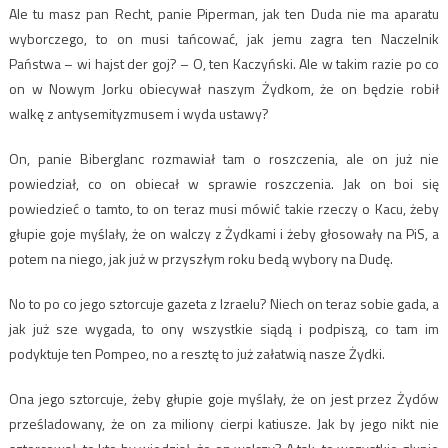
Ale tu masz pan Recht, panie Piperman, jak ten Duda nie ma aparatu
wyborczego, to on musi tańcować, jak jemu zagra ten Naczelnik
Państwa – wi hajst der goj? – O, ten Kaczyński. Ale w takim razie po co
on w Nowym Jorku obiecywał naszym Żydkom, że on będzie robił
walkę z antysemityzmusem i wyda ustawy?
On, panie Biberglanc rozmawiał tam o roszczenia, ale on już nie
powiedział, co on obiecał w sprawie roszczenia. Jak on boi się
powiedzieć o tamto, to on teraz musi mówić takie rzeczy o Kacu, żeby
głupie goje myślały, że on walczy z Żydkami i żeby głosowały na PiS, a
potem na niego, jak już w przyszłym roku bedą wybory na Dudę.
No to po co jego sztorcuje gazeta z Izraelu? Niech on teraz sobie gada, a
jak już sze wygada, to ony wszystkie siądą i podpiszą, co tam im
podyktuje ten Pompeo, no a resztę to już załatwią nasze Żydki.
Ona jego sztorcuje, żeby głupie goje myślały, że on jest przez Żydów
prześladowany, że on za miliony cierpi katiusze. Jak by jego nikt nie