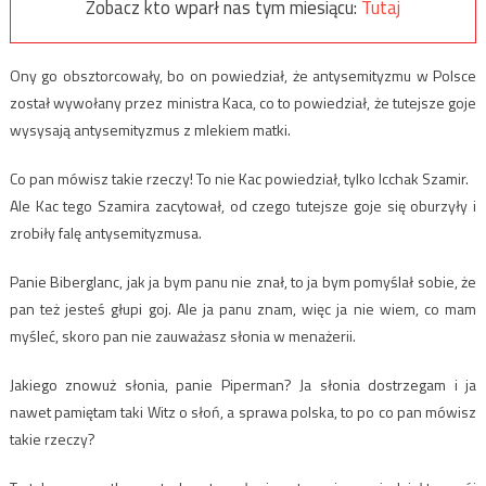
Zobacz kto wparł nas tym miesiącu:
Tutaj
Ony go obsztorcowały, bo on powiedział, że antysemityzmu w Polsce
został wywołany przez ministra Kaca, co to powiedział, że tutejsze goje
wysysają antysemityzmus z mlekiem matki.
Co pan mówisz takie rzeczy! To nie Kac powiedział, tylko Icchak Szamir.
Ale Kac tego Szamira zacytował, od czego tutejsze goje się oburzyły i
zrobiły falę antysemityzmusa.
Panie Biberglanc, jak ja bym panu nie znał, to ja bym pomyślał sobie, że
pan też jesteś głupi goj. Ale ja panu znam, więc ja nie wiem, co mam
myśleć, skoro pan nie zauważasz słonia w menażerii.
Jakiego znowuż słonia, panie Piperman? Ja słonia dostrzegam i ja
nawet pamiętam taki Witz o słoń, a sprawa polska, to po co pan mówisz
takie rzeczy?