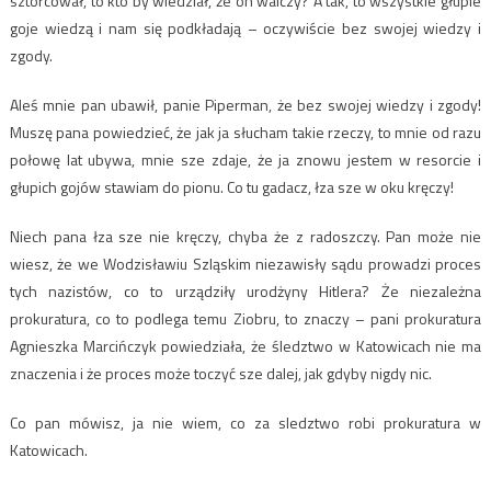
sztorcował, to kto by wiedział, że on walczy? A tak, to wszystkie głupie
goje wiedzą i nam się podkładają – oczywiście bez swojej wiedzy i
zgody.
Aleś mnie pan ubawił, panie Piperman, że bez swojej wiedzy i zgody!
Muszę pana powiedzieć, że jak ja słucham takie rzeczy, to mnie od razu
połowę lat ubywa, mnie sze zdaje, że ja znowu jestem w resorcie i
głupich gojów stawiam do pionu. Co tu gadacz, łza sze w oku kręczy!
Niech pana łza sze nie kręczy, chyba że z radoszczy. Pan może nie
wiesz, że we Wodzisławiu Szląskim niezawisły sądu prowadzi proces
tych nazistów, co to urządziły urodżyny Hitlera? Że niezależna
prokuratura, co to podlega temu Ziobru, to znaczy – pani prokuratura
Agnieszka Marcińczyk powiedziała, że śledztwo w Katowicach nie ma
znaczenia i że proces może toczyć sze dalej, jak gdyby nigdy nic.
Co pan mówisz, ja nie wiem, co za sledztwo robi prokuratura w
Katowicach.