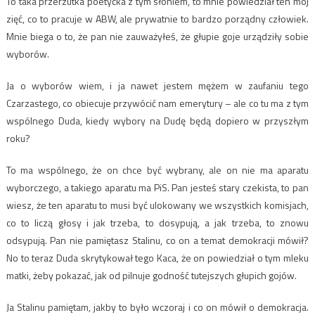
To taka przerzutka poetycka z tym słoniem, to mnie powiedział ten mój
zięć, co to pracuje w ABW, ale prywatnie to bardzo porządny człowiek.
Mnie biega o to, że pan nie zauważyłeś, że głupie goje urządziły sobie
wyborów.
Ja o wyborów wiem, i ja nawet jestem mężem w zaufaniu tego
Czarzastego, co obiecuje przywócić nam emerytury – ale co tu ma z tym
wspólnego Duda, kiedy wybory na Dudę będą dopiero w przyszłym
roku?
To ma wspólnego, że on chce być wybrany, ale on nie ma aparatu
wyborczego, a takiego aparatu ma PiS. Pan jesteś stary czekista, to pan
wiesz, że ten aparatu to musi być ulokowany we wszystkich komisjach,
co to liczą głosy i jak trzeba, to dosypują, a jak trzeba, to znowu
odsypują. Pan nie pamiętasz Stalinu, co on a temat demokracji mówił?
No to teraz Duda skrytykował tego Kaca, że on powiedział o tym mleku
matki, żeby pokazać, jak od pilnuje godność tutejszych głupich gojów.
Ja Stalinu pamiętam, jakby to było wczoraj i co on mówił o demokracja.