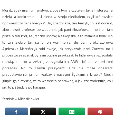
Mój dziadek miał furmaństwo, a poza tym ja czytałem takie historyczne
dzieła, a konkretnie – „Helena w stroju niedbałem, czyli królewskie
opowieszczy pana Piecyka”. On, znaczy sze, ten Piecyk, on jest docent,
albo nawet profesor belwederski, jak pani filozofowa – no i on tam
pisze o ten król, że „Mocny, Mocny, a szkopska jego mamusia była”. No
to ten Ziobro tak samo; on wali konia, ale pani prokuratorowa
Agnieszka Marcińczyk robi swoje, jak przykazała pani Żorżeta, no i
proces toczy sze jak by sam Stalinu przykazał. Te hitlerowce już zostały
rozwiązane, bo wcześniej zatrzymała ich ABW i już tam z nimi robi
porządek. No to czemu prezydent Duda nie może odegracz
przedstawienie, jak on walczy z naszymi Żydkami z Izraelu? Niech
głupie goje myszlą, że to wszystko naprawdę, a jak sze zorientują, co i
jak, to już będzie po harapie.
Stanisław Michalkiewicz