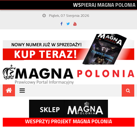
W
S
P
I
E
R
A
J
M
A
G
N
A
P
O
L
O
N
I
A
Piątek, 07 Sierpnia 2026
WESPRZYJ PROJEKT MAGNA POLONIA