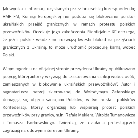
Jak wynika z informacji uzyskanych przez brukselską korespondentkę
RMF FM, Komisji Europejskiej nie podoba się blokowanie polsko-
ukraińskich przejść granicznych w ramach protestu polskich
przewoźników. Oczekuje jego zakończenia. Nieoficjalnie KE ostrzega,
że jeżeli polskie władze nie rozwiążą kwestii blokad na przejściach
granicznych z Ukrainą, to może uruchomić procedurę karną wobec
Polski.
W tym tygodniu na oficjalnej stronie prezydenta Ukrainy opublikowano
petycję, której autorzy wzywają do „zastosowania sankcji wobec osób,
zamieszanych w blokowanie ukraińskich przewoźników”. Autor i
sygnatariusze petycji skierowanej do Wołodymyra Zełenskiego
domagają się objęcia sankcjami Polaków, w tym posła i polityków
Konfederacji, którzy organizują lub wspierają protest polskich
przewoźników przy granicy, m.in. Rafała Meklera, Witolda Tumanowicza
i Tomasza Borkowskiego. Twierdzą, że działania protestujących
zagrażają narodowym interesom Ukrainy.