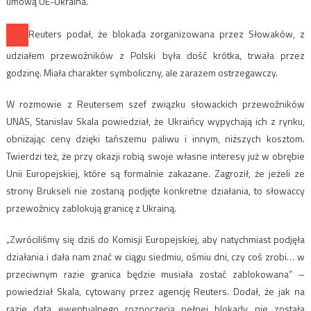
umową UE-Ukraina.
Reuters podał, że blokada zorganizowana przez Słowaków, z
udziałem przewoźników z Polski była dość krótka, trwała przez
godzinę. Miała charakter symboliczny, ale zarazem ostrzegawczy.
W rozmowie z Reutersem szef związku słowackich przewoźników
UNAS, Stanislav Skala powiedział, że Ukraińcy wypychają ich z rynku,
obniżając ceny dzięki tańszemu paliwu i innym, niższych kosztom.
Twierdzi też, że przy okazji robią swoje własne interesy już w obrębie
Unii Europejskiej, które są formalnie zakazane. Zagroził, że jeżeli ze
strony Brukseli nie zostaną podjęte konkretne działania, to słowaccy
przewoźnicy zablokują granicę z Ukrainą.
„Zwróciliśmy się dziś do Komisji Europejskiej, aby natychmiast podjęła
działania i dała nam znać w ciągu siedmiu, ośmiu dni, czy coś zrobi… w
przeciwnym razie granica będzie musiała zostać zablokowana” –
powiedział Skala, cytowany przez agencję Reuters. Dodał, że jak na
razie data ewentualnego rozpoczęcia pełnej blokady nie została