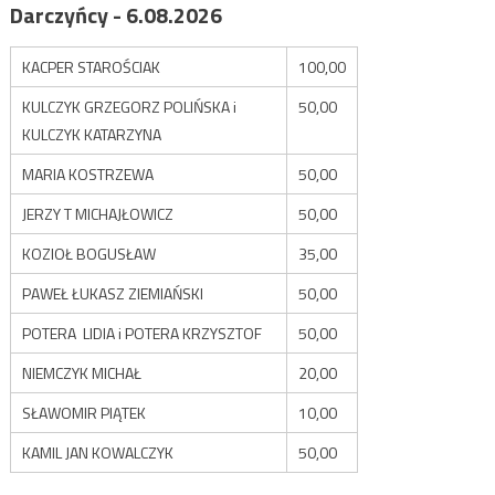
Darczyńcy - 6.08.2026
KACPER STAROŚCIAK
100,00
KULCZYK GRZEGORZ POLIŃSKA i
50,00
KULCZYK KATARZYNA
MARIA KOSTRZEWA
50,00
JERZY T MICHAJŁOWICZ
50,00
KOZIOŁ BOGUSŁAW
35,00
PAWEŁ ŁUKASZ ZIEMIAŃSKI
50,00
POTERA LIDIA i POTERA KRZYSZTOF
50,00
NIEMCZYK MICHAŁ
20,00
SŁAWOMIR PIĄTEK
10,00
KAMIL JAN KOWALCZYK
50,00