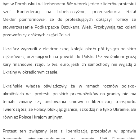
tym w Dorohusku i w Hrebennem. We wtorek jeden z liderów protestu i
szef Konfederacji na Lubelszczyźnie, przedsiębiorca Rafał
Mekler
poinformował
, że do protestujących dołączyli rolnicy ze
stowarzyszenie Podkarpacka Oszukana Wieś. Przybywają też koleni
przewoźnicy z różnych części Polski.
Ukraińcy wyrzucili z elektronicznej kolejki około pół tysiąca polskich
ciężarówek, oczekujących na powrót do Polski. Przewoźnikom grożą
kary finansowe, rzędu 5 tys. euro, jeśli ich samochody nie wyjadą z
Ukrainy w określonym czasie.
Ukraińskie władze oświadczyły, że w ramach rozmów polsko-
ukraińskich ws. protestu polskich przewoźników na granicy nie ma
tematu zmiany czy anulowania umowy o liberalizacji transportu.
Twierdzą też, że Polacy, blokując granice, szkodzą nie tylko Ukrainie, ale
również Polsce i krajom unijnym.
Protest ten związany jest z liberalizacją przepisów w sprawie
transportu międzynarodowego na terenie Unii Europejskiej.