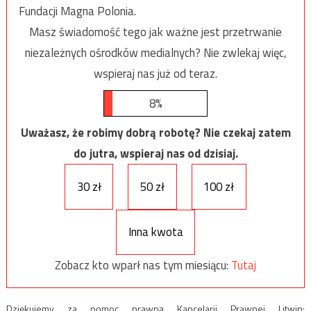
Fundacji Magna Polonia.
Masz świadomość tego jak ważne jest przetrwanie
niezależnych ośrodków medialnych? Nie zwlekaj więc,
wspieraj nas już od teraz.
8%
Uważasz, że robimy dobrą robotę? Nie czekaj zatem
do jutra, wspieraj nas od dzisiaj.
30 zł
50 zł
100 zł
Inna kwota
Zobacz kto wparł nas tym miesiącu:
Tutaj
Dziękujemy za pomoc prawną Kancelarii Prawnej Litwin: