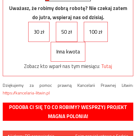
Uważasz, że robimy dobrą robotę? Nie czekaj zatem
do jutra, wspieraj nas od dzisiaj.
30 zł
50 zł
100 zł
Inna kwota
Zobacz kto wparł nas tym miesiącu:
Tutaj
Dziękujemy za pomoc prawną Kancelarii Prawnej Litwin:
https://kancelaria-litwin.pl
PODOBA CI SIĘ TO CO ROBIMY? WESPRZYJ PROJEKT
MAGNA POLONIA!
Nawigacja
Liderzy PO zapowiadają
Sejm przyjął ustawę o Sądzie