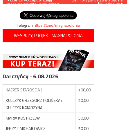
Najwyższym
masowe aresztowania wśród
wpisu
zwolenników PiS
Telegram
https://t.me/magnapolonia
WESPRZYJ PROJEKT MAGNA POLONIA
Darczyńcy - 6.08.2026
KACPER STAROŚCIAK
100,00
KULCZYK GRZEGORZ POLIŃSKA i
50,00
KULCZYK KATARZYNA
MARIA KOSTRZEWA
50,00
JERZY T MICHAJŁOWICZ
50,00