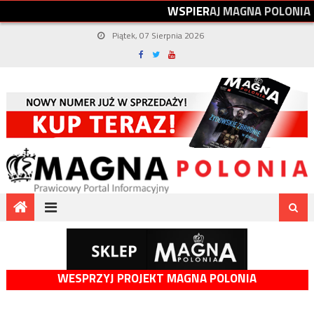
W
S
P
I
E
R
A
J
M
A
G
N
A
P
O
L
O
N
I
A
Piątek, 07 Sierpnia 2026
WESPRZYJ PROJEKT MAGNA POLONIA