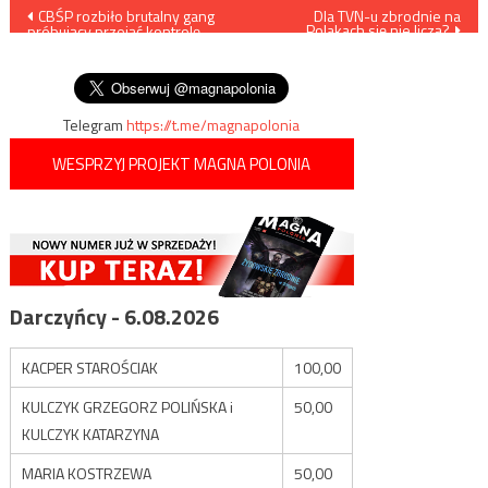
Nawigacja
CBŚP rozbiło brutalny gang
Dla TVN-u zbrodnie na
Polakach się nie liczą?
próbujący przejąć kontrolę
wpisu
nad wrocławskim światem
przestępczym
Telegram
https://t.me/magnapolonia
WESPRZYJ PROJEKT MAGNA POLONIA
Darczyńcy - 6.08.2026
KACPER STAROŚCIAK
100,00
KULCZYK GRZEGORZ POLIŃSKA i
50,00
KULCZYK KATARZYNA
MARIA KOSTRZEWA
50,00