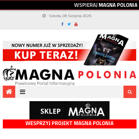
W
S
P
I
E
R
A
J
M
A
G
N
A
P
O
L
O
N
I
A
Sobota, 08 Sierpnia 2026
WESPRZYJ PROJEKT MAGNA POLONIA