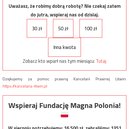
Uważasz, że robimy dobrą robotę? Nie czekaj zatem
do jutra, wspieraj nas od dzisiaj.
30 zł
50 zł
100 zł
Inna kwota
Zobacz kto wparł nas tym miesiącu:
Tutaj
Dziękujemy za pomoc prawną Kancelarii Prawnej Litwin:
https://kancelaria-litwin.pl
Wspieraj Fundację Magna Polonia!
W sierpniu potrzebujemy:
16 500
zł, zebraliśmy:
1351