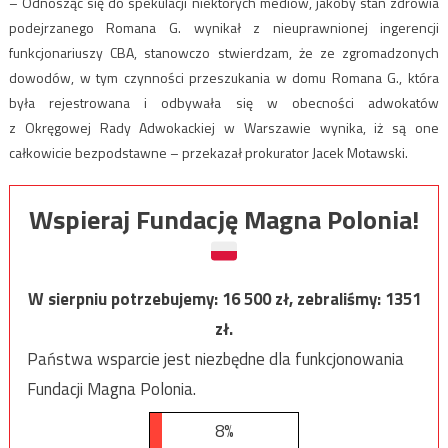
– Odnosząc się do spekulacji niektórych mediów, jakoby stan zdrowia
podejrzanego Romana G. wynikał z nieuprawnionej ingerencji
funkcjonariuszy CBA, stanowczo stwierdzam, że ze zgromadzonych
dowodów, w tym czynności przeszukania w domu Romana G., która
była rejestrowana i odbywała się w obecności adwokatów
z Okręgowej Rady Adwokackiej w Warszawie wynika, iż są one
całkowicie bezpodstawne – przekazał prokurator Jacek Motawski.
Wspieraj Fundację Magna Polonia!
W sierpniu potrzebujemy:
16 500
zł, zebraliśmy:
1351
zł.
Państwa wsparcie jest niezbędne dla funkcjonowania
Fundacji Magna Polonia.
8%