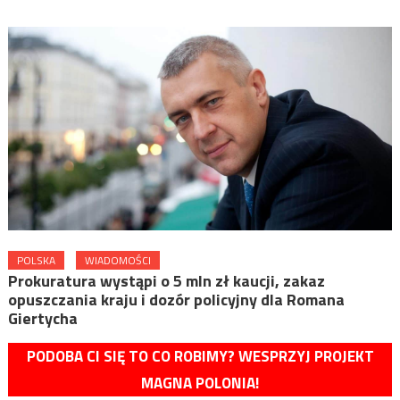
POLSKA
WIADOMOŚCI
Prokuratura wystąpi o 5 mln zł kaucji, zakaz
opuszczania kraju i dozór policyjny dla Romana
Giertycha
PODOBA CI SIĘ TO CO ROBIMY? WESPRZYJ PROJEKT
MAGNA POLONIA!