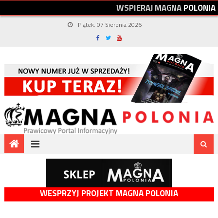
W
S
P
I
E
R
A
J
M
A
G
N
A
P
O
L
O
N
I
A
Piątek, 07 Sierpnia 2026
WESPRZYJ PROJEKT MAGNA POLONIA