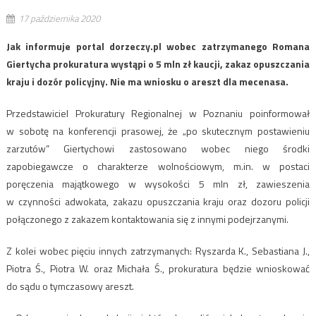
17 października 2020
Jak informuje portal dorzeczy.pl wobec zatrzymanego Romana
Giertycha prokuratura wystąpi o 5 mln zł kaucji, zakaz opuszczania
kraju i dozór policyjny. Nie ma wniosku o areszt dla mecenasa.
Przedstawiciel Prokuratury Regionalnej w Poznaniu poinformował
w sobotę na konferencji prasowej, że „po skutecznym postawieniu
zarzutów” Giertychowi zastosowano wobec niego środki
zapobiegawcze o charakterze wolnościowym, m.in. w postaci
poręczenia majątkowego w wysokości 5 mln zł, zawieszenia
w czynności adwokata, zakazu opuszczania kraju oraz dozoru policji
połączonego z zakazem kontaktowania się z innymi podejrzanymi.
Z kolei wobec pięciu innych zatrzymanych: Ryszarda K., Sebastiana J.,
Piotra Ś., Piotra W. oraz Michała Ś., prokuratura będzie wnioskować
do sądu o tymczasowy areszt.