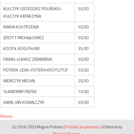
KULCZYK GRZEGORZ POLIŃSKA i
50,00
KULCZYK KATARZYNA
MARIA KOSTRZEWA
50,00
JERZY T MICHAJŁOWICZ
50,00
KOZIOŁ BOGUSŁAW
35,00
PAWEŁ ŁUKASZ ZIEMIAŃSKI
50,00
POTERA LIDIA i POTERA KRZYSZTOF
50,00
NIEMCZYK MICHAŁ
20,00
SŁAWOMIR PIĄTEK
10,00
KAMIL JAN KOWALCZYK
50,00
Więcej...
(c) 2016-2023 Magna Polonia
|
Polityka prywatności
|
Editorial by
MysteryThemes
.