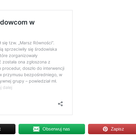
t
Obserwuj nas
Zapisz