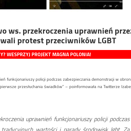
wo ws. przekroczenia uprawnień prze
owali protest przeciwników LGBT
MY? WESPRZYJ PROJEKT MAGNA POLONIA!
eń funkcjonariuszy policji podczas zabezpieczania demonstracji w obron
eń pierwsze przesłuchania świadków” – poinformowała na Twitterze Izabe
roczenia uprawnień funkcjonariuszy policji podczas
tradycyjnych wartości i parady środowisk lgbt. Za