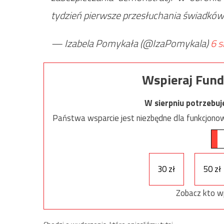
tydzień pierwsze przesłuchania świadków
— Izabela Pomykała (@IzaPomykala)
6 s
Wspieraj Fund
W sierpniu potrzebu
Państwa wsparcie jest niezbędne dla funkcjonow
30 zł
50 zł
Zobacz kto w