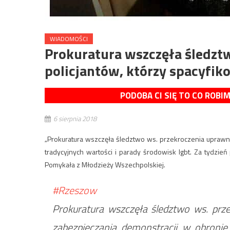
WIADOMOŚCI
Prokuratura wszczęła śledzt
policjantów, którzy spacyfik
PODOBA CI SIĘ TO CO ROBI
6 sierpnia 2018
„Prokuratura wszczęła śledztwo ws. przekroczenia uprawni
tradycyjnych wartości i parady środowisk lgbt. Za tydzi
Pomykała z Młodzieży Wszechpolskiej.
#Rzeszow
Prokuratura wszczęła śledztwo ws. przek
zabezpieczania demonstracji w obronie 