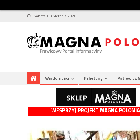
Sobota, 08 Sierpnia 2026
Wiadomości
Felietony
Patlewicz 
WESPRZYJ PROJEKT MAGNA POLONIA