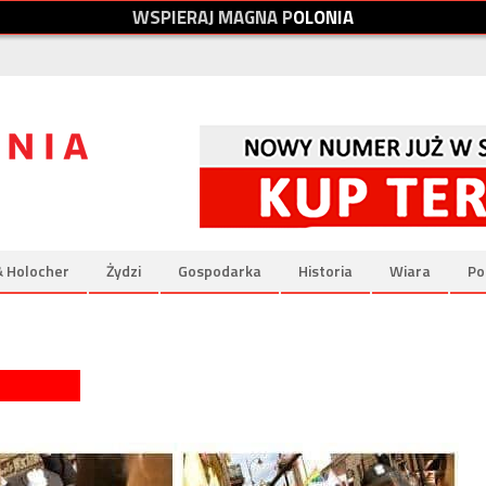
W
S
P
I
E
R
A
J
M
A
G
N
A
P
O
L
O
N
I
A
& Holocher
Żydzi
Gospodarka
Historia
Wiara
Po