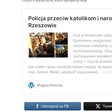
Chodzi o wydarzenia, które opisaliśmy tutaj:
Udostępnij na FB
Twee