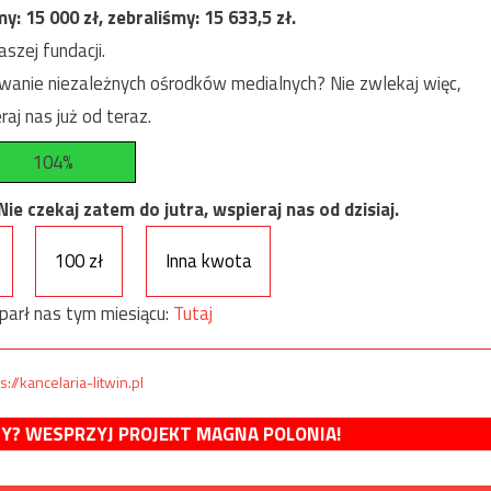
my:
15 000
zł, zebraliśmy:
15 633,5
zł.
szej fundacji.
anie niezależnych ośrodków medialnych? Nie zwlekaj więc,
raj nas już od teraz.
104%
e czekaj zatem do jutra, wspieraj nas od dzisiaj.
100 zł
Inna kwota
parł nas tym miesiącu:
Tutaj
s://kancelaria-litwin.pl
MY? WESPRZYJ PROJEKT MAGNA POLONIA!