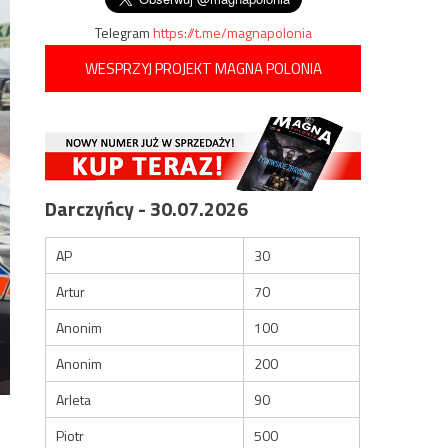
Telegram
https://t.me/magnapolonia
WESPRZYJ PROJEKT MAGNA POLONIA
Darczyńcy - 30.07.2026
AP
30
Artur
70
Anonim
100
Anonim
200
Arleta
90
Piotr
500