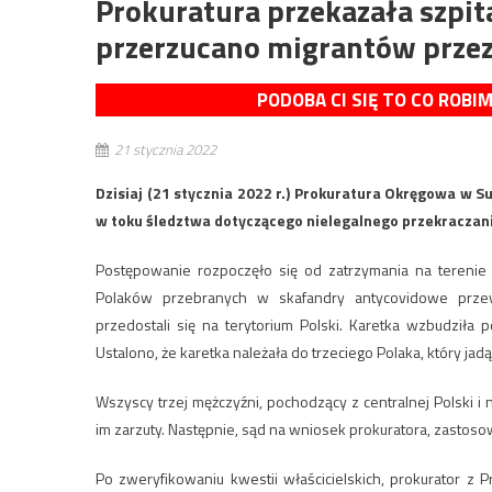
Prokuratura przekazała szpit
przerzucano migrantów przez
PODOBA CI SIĘ TO CO ROBI
21 stycznia 2022
Dzisiaj (21 stycznia 2022 r.) Prokuratura Okręgowa w 
w toku śledztwa dotyczącego nielegalnego przekraczania 
Postępowanie rozpoczęło się od zatrzymania na terenie 
Polaków przebranych w skafandry antycovidowe przewo
przedostali się na terytorium Polski. Karetka wzbudziła po
Ustalono, że karetka należała do trzeciego Polaka, który jad
Wszyscy trzej mężczyźni, pochodzący z centralnej Polski i n
im zarzuty. Następnie, sąd na wniosek prokuratora, zasto
Po zweryfikowaniu kwestii właścicielskich, prokurator 