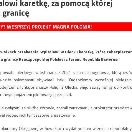
alowi karetkę, za pomocą której
 granicę
MY? WESPRZYJ PROJEKT MAGNA POLONIA!
Suwałkach przekazała Szpitalowi w Olecku karetkę, którą zabezpieczo
granicy Rzeczpospolitej Polskiej z terenu Republiki Białorusi.
powiatu oleckiego w listopadzie 2021 r. karetki pogotowia, którą dwó
ziło osiemnastu obywateli Iraku. Cudzoziemcy wcześniej nielegaln
dejrzenia funkcjonariuszy Policji z Olecka, więc zatrzymali ją do kontrol
ąc innym pojazdem pilotował jej przejazd.
ie związani ze służbą zdrowia, zostali zatrzymani, a prokurator przedstaw
sował wobec nich tymczasowe aresztowanie.
z Prokuratury Okręgowej w Suwałkach wydał postanowienie o nieodpłatn