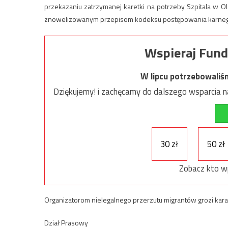
przekazaniu zatrzymanej karetki na potrzeby Szpitala w O
znowelizowanym przepisom kodeksu postępowania karne
Wspieraj Fund
W lipcu potrzebowaliś
Dziękujemy! i zachęcamy do dalszego wsparcia na
30 zł
50 zł
Zobacz kto w
Organizatorom nielegalnego przerzutu migrantów grozi kara 
Dział Prasowy