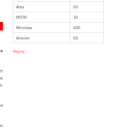
Artur
50
PIOTR
30
Mirosław
500
Anonim
50
no
Więcej...
ch
ie
i.
ił
ym