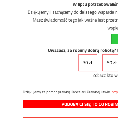
W lipcu potrzebowaliś
Dziękujemy! i zachęcamy do dalszego wsparcia na
Masz świadomość tego jak ważne jest przetrw
wspie
Uważasz, że robimy dobrą robotę? Ni
30 zł
50 zł
Zobacz kto w
Dziękujemy za pomoc prawną Kancelarii Prawnej Litwin:
http
PODOBA CI SIĘ TO CO ROBI