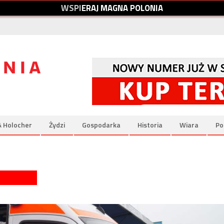
W
S
P
I
E
R
A
J
M
A
G
N
A
P
O
L
O
N
I
A
& Holocher
Żydzi
Gospodarka
Historia
Wiara
Po