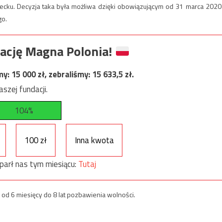
lecku. Decyzja taka była możliwa dzięki obowiązującym od 31 marca 2020 
go.
ację Magna Polonia!
my:
15 000
zł, zebraliśmy:
15 633,5
zł.
szej fundacji.
104%
100 zł
Inna kwota
parł nas tym miesiącu:
Tutaj
od 6 miesięcy do 8 lat pozbawienia wolności.