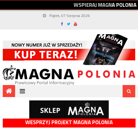
W
S
P
I
E
R
A
J
M
A
G
N
A
P
O
L
O
N
I
A
Piątek, 07 Sierpnia 2026
WESPRZYJ PROJEKT MAGNA POLONIA