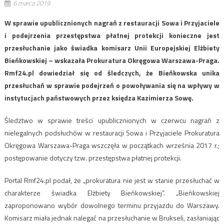
6 marca 2019
W sprawie upublicznionych nagrań z restauracji Sowa i Przyjaciele
i podejrzenia przestępstwa płatnej protekcji konieczne jest
przesłuchanie jako świadka komisarz Unii Europejskiej Elżbiety
Bieńkowskiej – wskazała Prokuratura Okręgowa Warszawa-Praga.
Rmf24.pl dowiedział się od śledczych, że Bieńkowska unika
przesłuchań w sprawie podejrzeń o powoływania się na wpływy w
instytucjach państwowych przez księdza Kazimierza Sowę.
Śledztwo w sprawie treści upublicznionych w czerwcu nagrań z
nielegalnych podsłuchów w restauracji Sowa i Przyjaciele Prokuratura
Okręgowa Warszawa-Praga wszczęła w początkach września 2017 r.;
postępowanie dotyczy tzw. przestępstwa płatnej protekcji.
Portal Rmf24.pl podał, że „prokuratura nie jest w stanie przesłuchać w
charakterze świadka Elżbiety Bieńkowskiej”. „Bieńkowskiej
zaproponowano wybór dowolnego terminu przyjazdu do Warszawy.
Komisarz miała jednak nalegać na przesłuchanie w Brukseli, zasłaniając