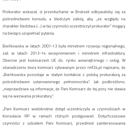
Prokurator wskazał, iż przesłuchanie w Brukseli odbywałoby się za
pośrednictwem konsula, a śledczym zależy, aby „ze względu na
charakter śledztwa (…) w tej czynności uczestniczył prokurator” mogący
na bieżąco uzupełniać pytania.
Bieńkowska w latach 2007-13 była ministrem rozwoju regionalnego,
zaś w latach 2013-14 wicepremierem i ministrem infrastruktury.
Obecnie jest komisarzem UE ds. rynku wewnętrznego i usług. W
oświadczeniu biura komisarz cytowanym przez rmf24.pl napisano, że
„Bieńkowska pozostaje w stałym kontakcie z polską prokuraturą za
pośrednictwem ustanowionego pełnomocnika”. Jak podkreślono,
„nieprawdziwe są informacje, że Pani Komisarz do tej pory nie stawia
się na wezwania prokuratury”.
„Pani Komisarz wielokrotnie dotąd uczestniczyła w czynnościach w
Konsulacie RP w ramach różnych postępowań. Dotychczasowe
czynności z udziałem Pani Komisarz, przedmiot zainteresowania