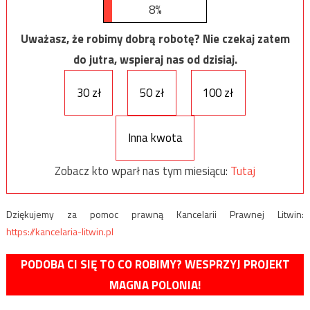
8%
Uważasz, że robimy dobrą robotę? Nie czekaj zatem
do jutra, wspieraj nas od dzisiaj.
30 zł
50 zł
100 zł
Inna kwota
Zobacz kto wparł nas tym miesiącu:
Tutaj
Dziękujemy za pomoc prawną Kancelarii Prawnej Litwin:
https://kancelaria-litwin.pl
PODOBA CI SIĘ TO CO ROBIMY? WESPRZYJ PROJEKT
MAGNA POLONIA!