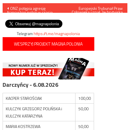
Nawigacja
ONZ potępia agresję
Europejski Trybunał Praw
Człowieka uznał, że brytyjska
francuskiej policji w czasie
policja naruszyła prawo do
wpisu
protestów „żółtych kamizelek”
prywatności żony szefa Al-
Kaidy
Telegram
https://t.me/magnapolonia
WESPRZYJ PROJEKT MAGNA POLONIA
Darczyńcy - 6.08.2026
KACPER STAROŚCIAK
100,00
KULCZYK GRZEGORZ POLIŃSKA i
50,00
KULCZYK KATARZYNA
MARIA KOSTRZEWA
50,00