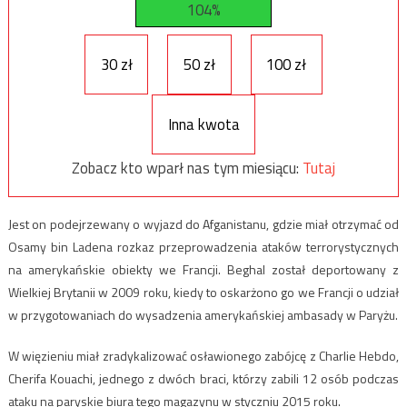
104%
30 zł
50 zł
100 zł
Inna kwota
Zobacz kto wparł nas tym miesiącu:
Tutaj
Jest on podejrzewany o wyjazd do Afganistanu, gdzie miał otrzymać od
Osamy bin Ladena rozkaz przeprowadzenia ataków terrorystycznych
na amerykańskie obiekty we Francji. Beghal został deportowany z
Wielkiej Brytanii w 2009 roku, kiedy to oskarżono go we Francji o udział
w przygotowaniach do wysadzenia amerykańskiej ambasady w Paryżu.
W więzieniu miał zradykalizować osławionego zabójcę z Charlie Hebdo,
Cherifa Kouachi, jednego z dwóch braci, którzy zabili 12 osób podczas
ataku na paryskie biura tego magazynu w styczniu 2015 roku.