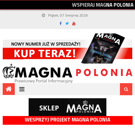
W
S
P
I
E
R
A
J
M
A
G
N
A
P
O
L
O
N
I
A
Piątek, 07 Sierpnia 2026
WESPRZYJ PROJEKT MAGNA POLONIA