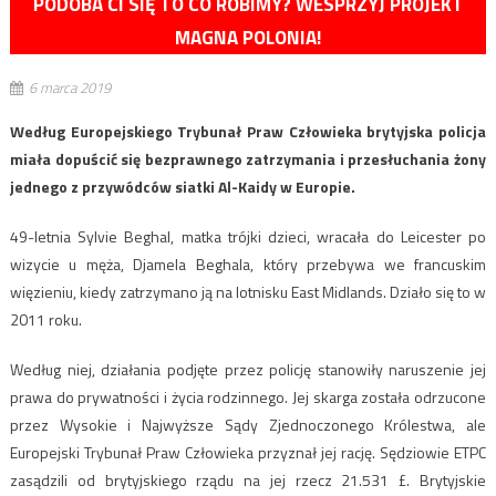
PODOBA CI SIĘ TO CO ROBIMY? WESPRZYJ PROJEKT
MAGNA POLONIA!
6 marca 2019
Według Europejskiego Trybunał Praw Człowieka brytyjska policja
miała dopuścić się bezprawnego zatrzymania i przesłuchania żony
jednego z przywódców siatki Al-Kaidy w Europie.
49-letnia Sylvie Beghal, matka trójki dzieci, wracała do Leicester po
wizycie u męża, Djamela Beghala, który przebywa we francuskim
więzieniu, kiedy zatrzymano ją na lotnisku East Midlands. Działo się to w
2011 roku.
Według niej, działania podjęte przez policję stanowiły naruszenie jej
prawa do prywatności i życia rodzinnego. Jej skarga została odrzucone
przez Wysokie i Najwyższe Sądy Zjednoczonego Królestwa, ale
Europejski Trybunał Praw Człowieka przyznał jej rację. Sędziowie ETPC
zasądzili od brytyjskiego rządu na jej rzecz 21.531 £. Brytyjskie