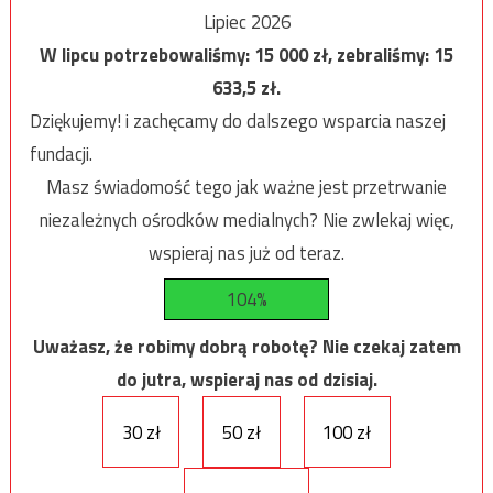
Lipiec 2026
W lipcu potrzebowaliśmy:
15 000
zł, zebraliśmy:
15
633,5
zł.
Dziękujemy! i zachęcamy do dalszego wsparcia naszej
fundacji.
Masz świadomość tego jak ważne jest przetrwanie
niezależnych ośrodków medialnych? Nie zwlekaj więc,
wspieraj nas już od teraz.
104%
Uważasz, że robimy dobrą robotę? Nie czekaj zatem
do jutra, wspieraj nas od dzisiaj.
30 zł
50 zł
100 zł