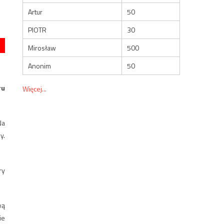
Artur
50
PIOTR
30
Mirosław
500
Anonim
50
ru
Więcej...
Na
y.
ry
wą
ie