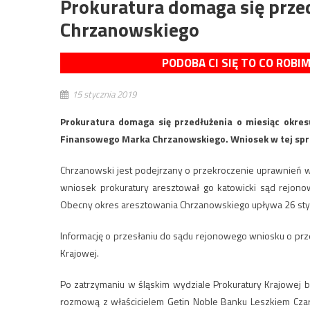
Prokuratura domaga się prze
Chrzanowskiego
PODOBA CI SIĘ TO CO ROBI
15 stycznia 2019
Prokuratura domaga się przedłużenia o miesiąc okre
Finansowego Marka Chrzanowskiego. Wniosek w tej spra
Chrzanowski jest podejrzany o przekroczenie uprawnień w 
wniosek prokuratury aresztował go katowicki sąd rejonow
Obecny okres aresztowania Chrzanowskiego upływa 26 sty
Informację o przesłaniu do sądu rejonowego wniosku o prze
Krajowej.
Po zatrzymaniu w śląskim wydziale Prokuratury Krajowej 
rozmową z właścicielem Getin Noble Banku Leszkiem Cza