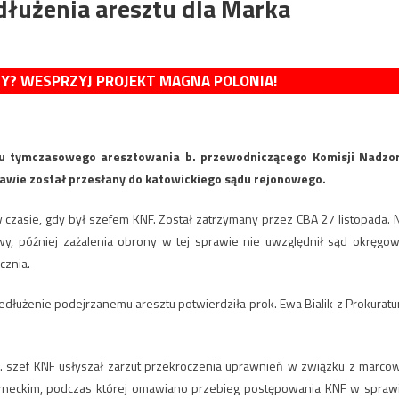
dłużenia aresztu dla Marka
MY? WESPRZYJ PROJEKT MAGNA POLONIA!
su tymczasowego aresztowania b. przewodniczącego Komisji Nadzo
wie został przesłany do katowickiego sądu rejonowego.
czasie, gdy był szefem KNF. Został zatrzymany przez CBA 27 listopada. 
y, później zażalenia obrony w tej sprawie nie uwzględnił sąd okręgow
cznia.
dłużenie podejrzanemu aresztu potwierdziła prok. Ewa Bialik z Prokuratu
b. szef KNF usłyszał zarzut przekroczenia uprawnień w związku z marco
rneckim, podczas której omawiano przebieg postępowania KNF w spraw