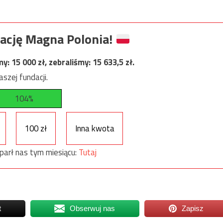
ację Magna Polonia!
my:
15 000
zł, zebraliśmy:
15 633,5
zł.
szej fundacji.
104%
100 zł
Inna kwota
parł nas tym miesiącu:
Tutaj
t
Obserwuj nas
Zapisz