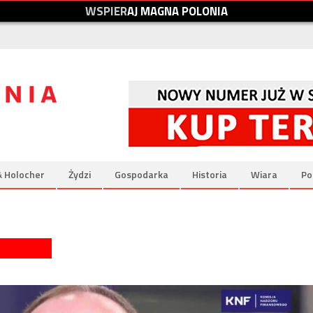
W
S
P
I
E
R
A
J
M
A
G
N
A
P
O
L
O
N
I
A
& Holocher
Żydzi
Gospodarka
Historia
Wiara
Po