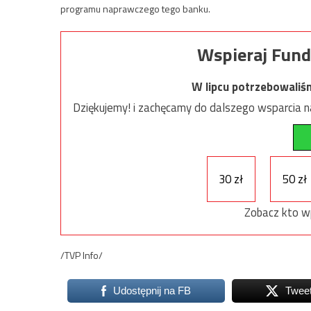
programu naprawczego tego banku.
Wspieraj Fund
W lipcu potrzebowaliś
Dziękujemy! i zachęcamy do dalszego wsparcia na
30 zł
50 zł
Zobacz kto w
/TVP Info/
Udostępnij na FB
Twee