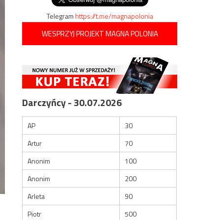
Telegram
https://t.me/magnapolonia
WESPRZYJ PROJEKT MAGNA POLONIA
Darczyńcy - 30.07.2026
AP
30
Artur
70
Anonim
100
Anonim
200
Arleta
90
Piotr
500