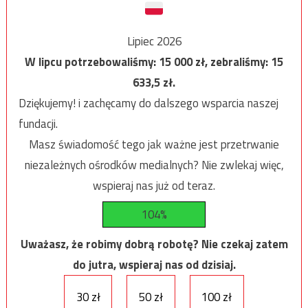
Lipiec 2026
W lipcu potrzebowaliśmy:
15 000
zł, zebraliśmy:
15
633,5
zł.
Dziękujemy! i zachęcamy do dalszego wsparcia naszej
fundacji.
Masz świadomość tego jak ważne jest przetrwanie
niezależnych ośrodków medialnych? Nie zwlekaj więc,
wspieraj nas już od teraz.
104%
Uważasz, że robimy dobrą robotę? Nie czekaj zatem
do jutra, wspieraj nas od dzisiaj.
30 zł
50 zł
100 zł