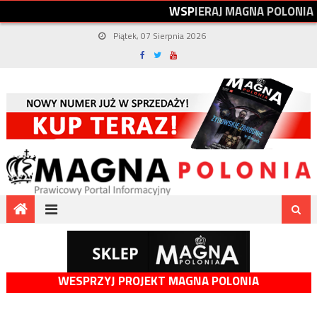
W
S
P
I
E
R
A
J
M
A
G
N
A
P
O
L
O
N
I
A
Piątek, 07 Sierpnia 2026
WESPRZYJ PROJEKT MAGNA POLONIA