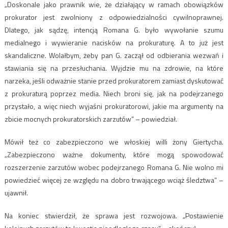
„Doskonale jako prawnik wie, że działający w ramach obowiązków
prokurator jest zwolniony z odpowiedzialności cywilnoprawnej.
Dlatego, jak sądzę, intencją Romana G. było wywołanie szumu
medialnego i wywieranie nacisków na prokuraturę. A to już jest
skandaliczne. Wolałbym, żeby pan G. zaczął od odbierania wezwań i
stawiania się na przesłuchania. Wyjdzie mu na zdrowie, na które
narzeka, jeśli odważnie stanie przed prokuratorem zamiast dyskutować
z prokuraturą poprzez media. Niech broni się, jak na podejrzanego
przystało, a więc niech wyjaśni prokuratorowi, jakie ma argumenty na
zbicie mocnych prokuratorskich zarzutów” – powiedział.
Mówił też co zabezpieczono we włoskiej willi żony Giertycha.
„Zabezpieczono ważne dokumenty, które mogą spowodować
rozszerzenie zarzutów wobec podejrzanego Romana G. Nie wolno mi
powiedzieć więcej ze względu na dobro trwającego wciąż śledztwa” –
ujawnił.
Na koniec stwierdził, że sprawa jest rozwojowa. „Postawienie