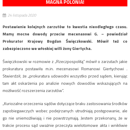
MAGNA POLONIA!
24 listopada 2020
Postawienie kolejnych zarzutów to kwestia nieodległego czasu.
Mamy mocne dowody przeciw mecenasowi G. – powiedział
Prokurator Krajowy Bogdan Święczkowski. Mówił też co
zabezpieczono we włoskiej willi żony Giertycha.
Święczkowski w rozmowie z „Rzeczpospolitą” mówił o zarzutach jakie
prokuratura postawiła m.in. mecenasowi Romanowi Giertychowi .
Stwierdził, że „prokuratura udowodni wszystko przed sądem, kierując
tam akt oskarżenia po analizie nowych dowodów wskazujących na
możliwość rozszerzenia zarzutów”.
„Kuriozalne orzeczenia sądów dotyczące braku zastosowania środków
zapobiegawczych wobec podejrzanych utrudniają postępowanie, ale
go nie uniemożliwiają i nie powstrzymają. Jestem przekonany, że w
trakcie procesu sąd uważnie przeczyta wielotomowe akta i wnikliwie