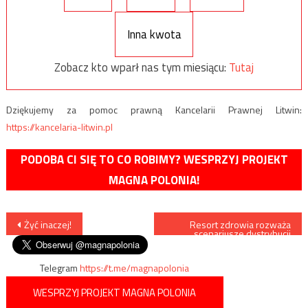
Inna kwota
Zobacz kto wparł nas tym miesiącu:
Tutaj
Dziękujemy za pomoc prawną Kancelarii Prawnej Litwin:
https://kancelaria-litwin.pl
PODOBA CI SIĘ TO CO ROBIMY? WESPRZYJ PROJEKT
MAGNA POLONIA!
Nawigacja
Żyć inaczej!
Resort zdrowia rozważa
scenariusze dystrybucji
szczepionki na COVID-19
wpisu
Telegram
https://t.me/magnapolonia
WESPRZYJ PROJEKT MAGNA POLONIA