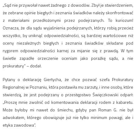
„Sąd nie przywołał nawet żadnego z dowodów. Zbył je stwierdzeniem,
że zebrane opinie biegłych i zeznania świadków należy skonfrontować
z materiałami przedłożonymi przez podejrzanych. To kuriozum!
Oznacza, że dla sądu wyjaśnienia podejrzanych, którzy robią przecież
wszystko, by uniknąć odpowiedzialności, są bardziej wartościowe niż
oceny niezależnych biegłych i zeznania świadków składane pod
rygorem odpowiedzialności karnej za mijanie się z prawdą. W tym
świetle zapadłe orzeczenie oceniam jako porażkę sądu, a nie
prokuratury” – dodał.
Pytany o deklarację Giertycha, że chce pozwać szefa Prokuratury
Regionalnej w Poznaniu, która postawiła mu zarzuty, i inne osoby, które
stwierdzą, że jest podejrzany o przestępstwo Święczkowski odparł:
„Proszę mnie zwolnić od komentowania deklaracji rodem z kabaretu.
Może byłoby mi nawet do śmiechu, gdyby pan Roman G. nie był
adwokatem, którego obowiązuje już nie tylko minimum powagi, ale i
etyka zawodowa”.