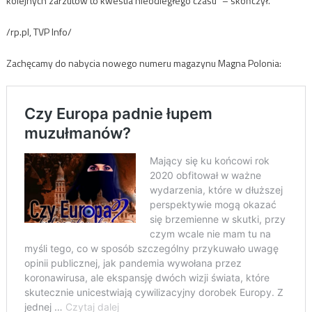
kolejnych zarzutów to kwestia nieodległego czasu” – skończył.
/rp.pl, TVP Info/
Zachęcamy do nabycia nowego numeru magazynu Magna Polonia: