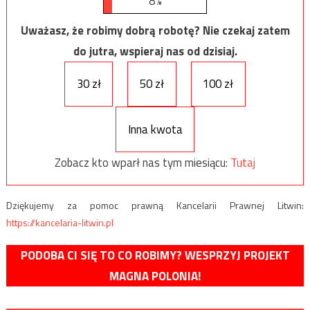
8%
Uważasz, że robimy dobrą robotę? Nie czekaj zatem
do jutra, wspieraj nas od dzisiaj.
30 zł
50 zł
100 zł
Inna kwota
Zobacz kto wparł nas tym miesiącu:
Tutaj
Dziękujemy za pomoc prawną Kancelarii Prawnej Litwin:
https://kancelaria-litwin.pl
PODOBA CI SIĘ TO CO ROBIMY? WESPRZYJ PROJEKT
MAGNA POLONIA!