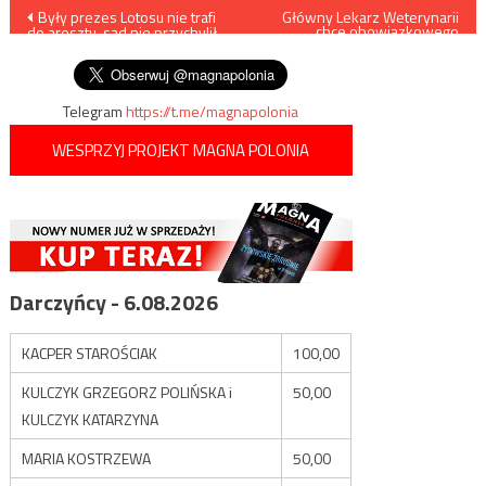
Nawigacja
Były prezes Lotosu nie trafi
Główny Lekarz Weterynarii
chce obowiązkowego
do aresztu, sąd nie przychylił
monitoringu w ubojniach
wpisu
się do wniosku prokuratury
Telegram
https://t.me/magnapolonia
WESPRZYJ PROJEKT MAGNA POLONIA
Darczyńcy - 6.08.2026
KACPER STAROŚCIAK
100,00
KULCZYK GRZEGORZ POLIŃSKA i
50,00
KULCZYK KATARZYNA
MARIA KOSTRZEWA
50,00