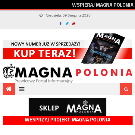
W
S
P
I
E
R
A
J
M
A
G
N
A
P
O
L
O
N
I
A
Niedziela, 09 Sierpnia 2026
WESPRZYJ PROJEKT MAGNA POLONIA