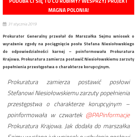
PODOBA CI SIĘ TO CO ROBIMY? WESPRZYJ PROJEKT
MAGNA POLONIA!
31 stycznia 2019
Prokurator Generalny przesłał do Marszałka Sejmu wniosek o
wyrażenie zgody na pociągnięcie posła Stefana Niesiołowskiego
do odpowiedzialności karnej – poinformowała Prokuratura
Krajowa. Prokuratura zamierza postawić Niesiołowskiemu zarzuty
popełnienia przestępstwa o charakterze korupcyjnym.
Prokuratura zamierza postawić posłowi
Stefanowi Niesiołowskiemu zarzuty popełnienia
przestępstwa o charakterze korupcyjnym –
poinformowała w czwartek
@PAPinformacje
Prokuratura Krajowa. Jak dodała do marszałka
Sejmu wysłano już wniosek o uchylenie posłowi