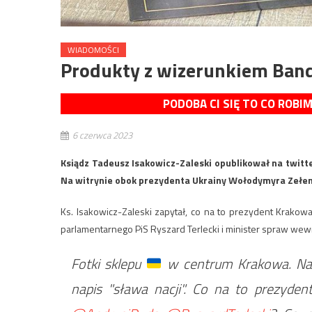
WIADOMOŚCI
Produkty z wizerunkiem Ban
PODOBA CI SIĘ TO CO ROBI
6 czerwca 2023
Ksiądz Tadeusz Isakowicz-Zaleski opublikował na twitt
Na witrynie obok prezydenta Ukrainy Wołodymyra Zełensk
Ks. Isakowicz-Zaleski zapytał, co na to prezydent Krakow
parlamentarnego PiS Ryszard Terlecki i minister spraw wew
Fotki sklepu
w centrum Krakowa. Na
napis "sława nacji". Co na to prezyde