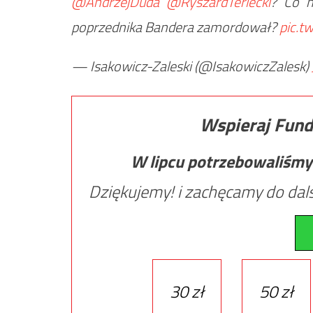
@AndrzejDuda
@RyszardTerlecki
? Co 
poprzednika Bandera zamordował?
pic.t
— Isakowicz-Zaleski (@IsakowiczZalesk)
Wspieraj Fund
W lipcu potrzebowaliśmy
Dziękujemy! i zachęcamy do dals
30 zł
50 zł