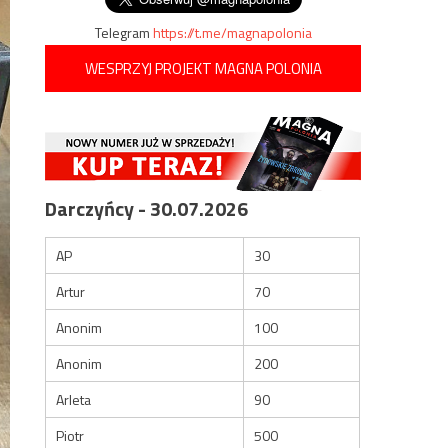
Telegram
https://t.me/magnapolonia
WESPRZYJ PROJEKT MAGNA POLONIA
Darczyńcy - 30.07.2026
AP
30
Artur
70
Anonim
100
Anonim
200
Arleta
90
Piotr
500