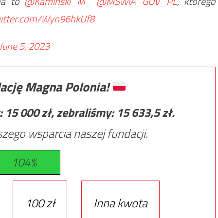
na to
@Kaminski_M_
@MSWiA_GOV_PL
, którego
witter.com/Wyn96hkUf8
June 5, 2023
ację Magna Polonia!
:
15 000
zł, zebraliśmy:
15 633,5
zł.
zego wsparcia naszej fundacji.
104%
100 zł
Inna kwota