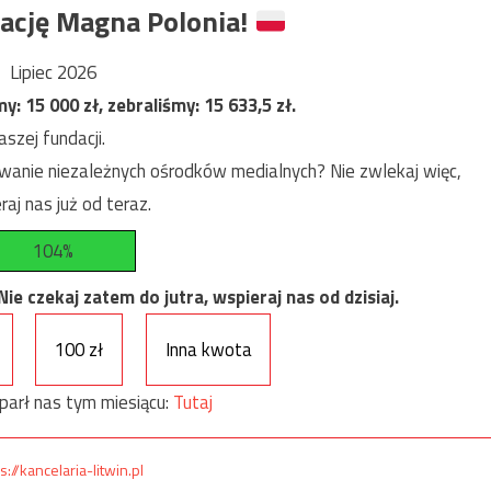
ację Magna Polonia!
Lipiec 2026
my:
15 000
zł, zebraliśmy:
15 633,5
zł.
szej fundacji.
anie niezależnych ośrodków medialnych? Nie zwlekaj więc,
raj nas już od teraz.
104%
e czekaj zatem do jutra, wspieraj nas od dzisiaj.
100 zł
Inna kwota
parł nas tym miesiącu:
Tutaj
s://kancelaria-litwin.pl