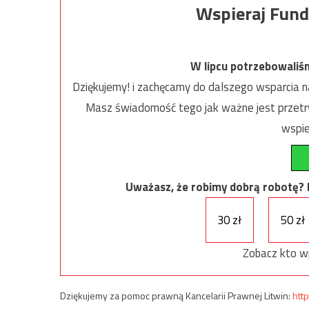
Wspieraj Fund
W lipcu potrzebowaliś
Dziękujemy! i zachęcamy do dalszego wsparcia na
Masz świadomość tego jak ważne jest przetrw
wspie
Uważasz, że robimy dobrą robotę? Ni
30 zł
50 zł
Zobacz kto w
Dziękujemy za pomoc prawną Kancelarii Prawnej Litwin:
http