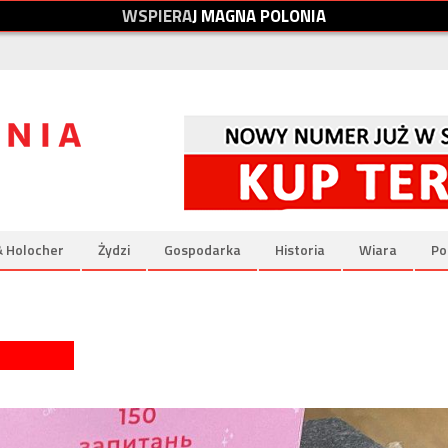
W
S
P
I
E
R
A
J
M
A
G
N
A
P
O
L
O
N
I
A
& Holocher
Żydzi
Gospodarka
Historia
Wiara
Po