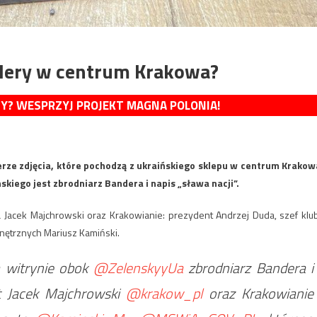
dery w centrum Krakowa?
MY? WESPRZYJ PROJEKT MAGNA POLONIA!
erze zdjęcia, które pochodzą z ukraińskiego sklepu w centrum Krakow
iego jest zbrodniarz Bandera i napis „sława nacji”.
a Jacek Majchrowski oraz Krakowianie: prezydent Andrzej Duda, szef klu
nętrznych Mariusz Kamiński.
 witrynie obok
@ZelenskyyUa
zbrodniarz Bandera i
nt Jacek Majchrowski
@krakow_pl
oraz Krakowianie