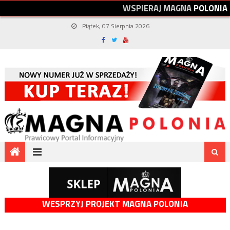
W
S
P
I
E
R
A
J
M
A
G
N
A
P
O
L
O
N
I
A
Piątek, 07 Sierpnia 2026
WESPRZYJ PROJEKT MAGNA POLONIA