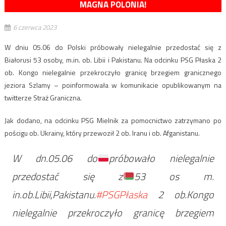
MAGNA POLONIA!
6 czerwca 2023
W dniu 05.06 do Polski próbowały nielegalnie przedostać się z
Białorusi 53 osoby, m.in. ob. Libii i Pakistanu. Na odcinku PSG Płaska 2
ob. Kongo nielegalnie przekroczyło granicę brzegiem granicznego
jeziora Szlamy – poinformowała w komunikacie opublikowanym na
twitterze Straż Graniczna.
Jak dodano, na odcinku PSG Mielnik za pomocnictwo zatrzymano po
pościgu ob. Ukrainy, który przewoził 2 ob. Iranu i ob. Afganistanu.
W dn.05.06 do
próbowało nielegalnie
przedostać się z
53 os m.
in.ob.Libii,Pakistanu.
#PSGPłaska
2 ob.Kongo
nielegalnie przekroczyło granicę brzegiem