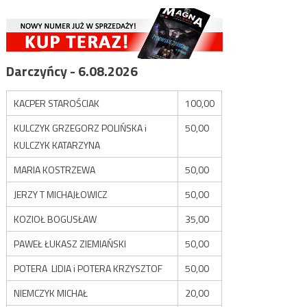
Darczyńcy - 6.08.2026
KACPER STAROŚCIAK
100,00
KULCZYK GRZEGORZ POLIŃSKA i
50,00
KULCZYK KATARZYNA
MARIA KOSTRZEWA
50,00
JERZY T MICHAJŁOWICZ
50,00
KOZIOŁ BOGUSŁAW
35,00
PAWEŁ ŁUKASZ ZIEMIAŃSKI
50,00
POTERA LIDIA i POTERA KRZYSZTOF
50,00
NIEMCZYK MICHAŁ
20,00