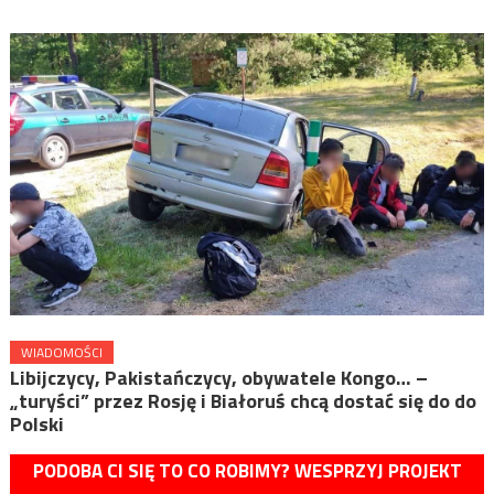
WIADOMOŚCI
Libijczycy, Pakistańczycy, obywatele Kongo… –
„turyści” przez Rosję i Białoruś chcą dostać się do do
Polski
PODOBA CI SIĘ TO CO ROBIMY? WESPRZYJ PROJEKT