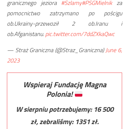
granicznego jeziora
#Szlamy
#PSGMielnik
za
pomocnictwo zatrzymano po pościgu
ob.Ukrainy-przewoził 2 ob.Iranu i
ob.Afganistanu.
pic.twitter.com/7ddZXkaQwc
— Straż Graniczna (@Straz_Graniczna)
June 6,
2023
Wspieraj Fundację Magna
Polonia!
W sierpniu potrzebujemy:
16 500
zł, zebraliśmy:
1351
zł.