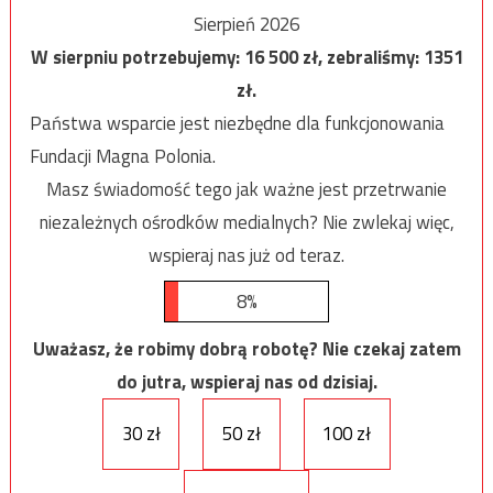
Sierpień 2026
W sierpniu potrzebujemy:
16 500
zł, zebraliśmy:
1351
zł.
Państwa wsparcie jest niezbędne dla funkcjonowania
Fundacji Magna Polonia.
Masz świadomość tego jak ważne jest przetrwanie
niezależnych ośrodków medialnych? Nie zwlekaj więc,
wspieraj nas już od teraz.
8%
Uważasz, że robimy dobrą robotę? Nie czekaj zatem
do jutra, wspieraj nas od dzisiaj.
30 zł
50 zł
100 zł