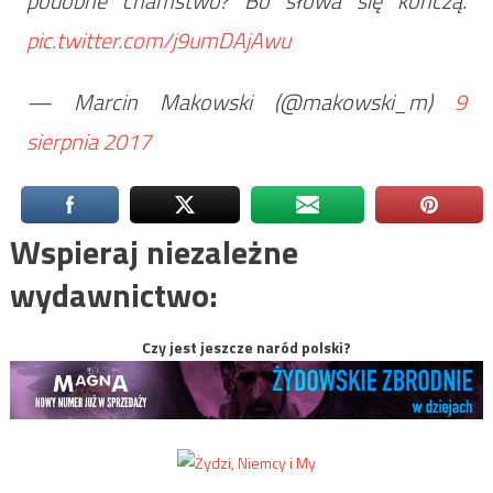
podobne chamstwo? Bo słowa się kończą.
pic.twitter.com/j9umDAjAwu
— Marcin Makowski (@makowski_m)
9
sierpnia 2017
Wspieraj niezależne
wydawnictwo:
Czy jest jeszcze naród polski?