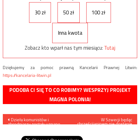
30 zł
50 zł
100 zł
Inna kwota
Zobacz kto wparł nas tym miesiącu:
Tutaj
Dziękujemy za pomoc prawną Kancelarii Prawnej Litwin:
https://kancelaria-litwin.pl
PODOBA CI SIĘ TO CO ROBIMY? WESPRZYJ PROJEKT
MAGNA POLONIA!
Nawigacja
Dzieła komunistów i
W Szwecji będąc
chrześcijaninem nie dostanie
zbrodniarzy zostały uznane
się azylu
wpisu
przez UNESCO za dziedzictwo
całej ludzkości