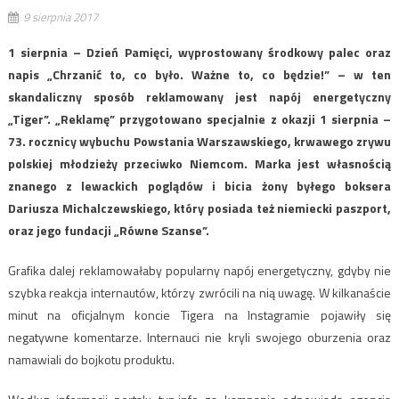
9 sierpnia 2017
1 sierpnia – Dzień Pamięci, wyprostowany środkowy palec oraz
napis „Chrzanić to, co było. Ważne to, co będzie!” – w ten
skandaliczny sposób reklamowany jest napój energetyczny
„Tiger”. „Reklamę” przygotowano specjalnie z okazji 1 sierpnia –
73. rocznicy wybuchu Powstania Warszawskiego, krwawego zrywu
polskiej młodzieży przeciwko Niemcom. Marka jest własnością
znanego z lewackich poglądów i bicia żony byłego boksera
Dariusza Michalczewskiego, który posiada też niemiecki paszport,
oraz jego fundacji „Równe Szanse”.
Grafika dalej reklamowałaby popularny napój energetyczny, gdyby nie
szybka reakcja internautów, którzy zwrócili na nią uwagę. W kilkanaście
minut na oficjalnym koncie Tigera na Instagramie pojawiły się
negatywne komentarze. Internauci nie kryli swojego oburzenia oraz
namawiali do bojkotu produktu.