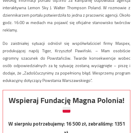
Według informacji portalu tvp.info za kampanię odpowiada agencja
interaktywna Lemon Sky J. Walter Thompson Poland. W rozmowie z
dziennikarzem portalu potwierdziła to jedna z pracownic agencji. Około
godz. 16:00 w mediach ma pojawić się oficjalne stanowisko twórców
reklamy.
Do zaistniałej sytuacji odniósł się współwłaściciel firmy Maspex,
produkującej napój Tiger, Krzysztof Pawiński. – Mam osobiście
ogromny szacunek do Powstańców. Twarde konsekwencje wobec
osób odpowiedzialnych za tę sytuację zostaną wyciągnięte – piszę i
dodaje, że „Zadośćuczynimy za popełniony błąd. Wesprzemy program
edukacyjny dotyczący Powstania Warszawskiego”.
Wspieraj Fundację Magna Polonia!
W sierpniu potrzebujemy:
16 500
zł, zebraliśmy:
1351
zł.