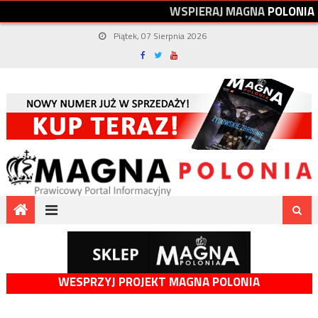
W
S
P
I
E
R
A
J
M
A
G
N
A
P
O
L
O
N
I
A
Piątek, 07 Sierpnia 2026
WESPRZYJ PROJEKT MAGNA POLONIA