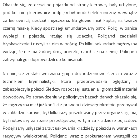
Okazało się, że drzwi od pojazdu od strony kierowcy były uchylone,
pod kolumną kierownicy podpięty był moduł elektroniczny, wewnątrz
za kierownicą siedział mężczyzna. Na głowie miał kaptur, na twarzy
czarną maskę. Kiedy spostrzegł umundurowany patrol Policji w panice
wybiegł z pojazdu, ratując się ucieczką. Policjanci zadziałali
błyskawicznie i ruszyli za nim w pościg. Po kilku sekundach mężczyzna
widząc, że nie ma żadnej drogi ucieczki, rzucił się na ziemię. Policjanci
zatrzymali go i doprowadzili do komisariatu.
Na miejsce została wezwana grupa dochodzeniowo-śledcza wraz z
technikiem kryminalistyki, która przeprowadziła oględziny i
zabezpieczyła pojazd. Śledczy rozpoczęli ustalenia i gromadzili materiał
dowodowy. Po sprawdzeniu w policyjnych bazach danych okazało się,
że mężczyzna miał już konflikt z prawem i dziewięciokrotnie przebywał
w zakładzie karnym, był kilka razy poszukiwany przez organy ścigania,
był notowany za różne przestępstwa, w tym za kradzieże pojazdów.
Podejrzany usłyszał zarzut usiłowania kradzieży pojazdu w warunkach
recydywy wielokrotnej. Policjanci wraz z prokuratorem wystąpili do