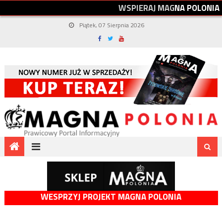
W
S
P
I
E
R
A
J
M
A
G
N
A
P
O
L
O
N
I
A
Piątek, 07 Sierpnia 2026
WESPRZYJ PROJEKT MAGNA POLONIA