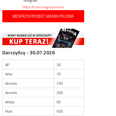
Telegram
https://t.me/magnapolonia
WESPRZYJ PROJEKT MAGNA POLONIA
Darczyńcy - 30.07.2026
AP
30
Artur
70
Anonim
100
Anonim
200
Arleta
90
Piotr
500