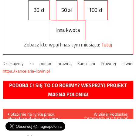
30 zł
50 zł
100 zł
Inna kwota
Zobacz kto wparł nas tym miesiącu:
Tutaj
Dziękujemy za pomoc prawną Kancelarii Prawnej Litwin:
https://kancelaria-litwin.pl
PODOBA CI SIĘ TO CO ROBIMY? WESPRZYJ PROJEKT
MAGNA POLONIA!
Nawigacja
Stabilnie na rynku pracy.
W Białej Podlaskiej
formowany jest batalion
Stopa bezrobocia bez zmian
zmechanizowany, w
wpisu
przyszłym tygodniu odbędą
się kwalifikacje