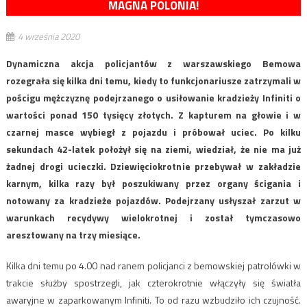
MAGNA POLONIA!
4 września 2020
Dynamiczna akcja policjantów z warszawskiego Bemowa
rozegrała się kilka dni temu, kiedy to funkcjonariusze zatrzymali w
pościgu mężczyznę podejrzanego o usiłowanie kradzieży Infiniti o
wartości ponad 150 tysięcy złotych. Z kapturem na głowie i w
czarnej masce wybiegł z pojazdu i próbował uciec. Po kilku
sekundach 42-latek położył się na ziemi, wiedział, że nie ma już
żadnej drogi ucieczki. Dziewięciokrotnie przebywał w zakładzie
karnym, kilka razy był poszukiwany przez organy ścigania i
notowany za kradzieże pojazdów. Podejrzany usłyszał zarzut w
warunkach recydywy wielokrotnej i został tymczasowo
aresztowany na trzy miesiące.
Kilka dni temu po 4.00 nad ranem policjanci z bemowskiej patrolówki w
trakcie służby spostrzegli, jak czterokrotnie włączyły się światła
awaryjne w zaparkowanym Infiniti. To od razu wzbudziło ich czujność.