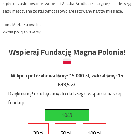
sądu o zastosowanie wobec 42-latka środka izolacyjnego i decyzją
sądu mężczyzna został tymczasowo aresztowany na trzy miesiące.
kom. Marta Sulowska
/wola.policja.waw.pl/
Wspieraj Fundację Magna Polonia!
W lipcu potrzebowaliśmy:
15 000
zł, zebraliśmy:
15
633,5
zł.
Dziękujemy! i zachęcamy do dalszego wsparcia naszej
fundacji.
104%
30 zł
50 zł
100 zł