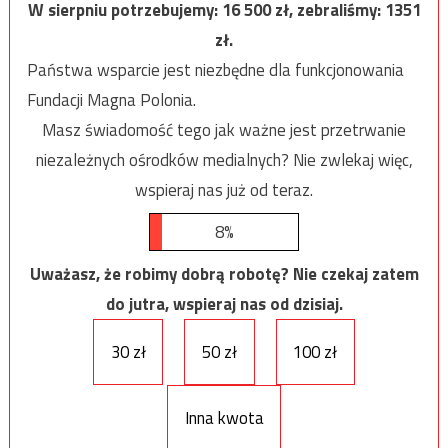
W sierpniu potrzebujemy:
16 500
zł, zebraliśmy:
1351
zł.
Państwa wsparcie jest niezbędne dla funkcjonowania
Fundacji Magna Polonia.
Masz świadomość tego jak ważne jest przetrwanie
niezależnych ośrodków medialnych? Nie zwlekaj więc,
wspieraj nas już od teraz.
8%
Uważasz, że robimy dobrą robotę? Nie czekaj zatem
do jutra, wspieraj nas od dzisiaj.
30 zł
50 zł
100 zł
Inna kwota