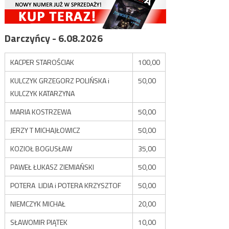
Darczyńcy - 6.08.2026
KACPER STAROŚCIAK
100,00
KULCZYK GRZEGORZ POLIŃSKA i
50,00
KULCZYK KATARZYNA
MARIA KOSTRZEWA
50,00
JERZY T MICHAJŁOWICZ
50,00
KOZIOŁ BOGUSŁAW
35,00
PAWEŁ ŁUKASZ ZIEMIAŃSKI
50,00
POTERA LIDIA i POTERA KRZYSZTOF
50,00
NIEMCZYK MICHAŁ
20,00
SŁAWOMIR PIĄTEK
10,00