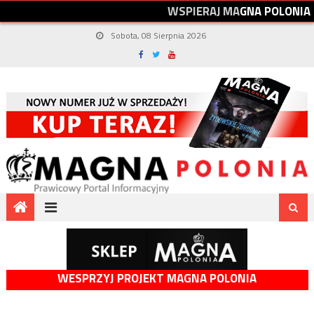
W
S
P
I
E
R
A
J
M
A
G
N
A
P
O
L
O
N
I
A
Sobota, 08 Sierpnia 2026
WESPRZYJ PROJEKT MAGNA POLONIA