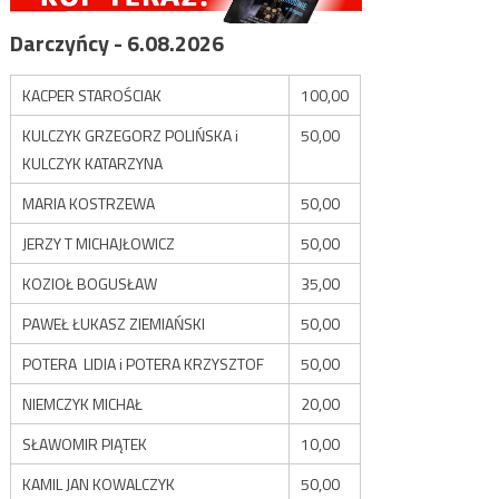
Darczyńcy - 6.08.2026
KACPER STAROŚCIAK
100,00
KULCZYK GRZEGORZ POLIŃSKA i
50,00
KULCZYK KATARZYNA
MARIA KOSTRZEWA
50,00
JERZY T MICHAJŁOWICZ
50,00
KOZIOŁ BOGUSŁAW
35,00
PAWEŁ ŁUKASZ ZIEMIAŃSKI
50,00
POTERA LIDIA i POTERA KRZYSZTOF
50,00
NIEMCZYK MICHAŁ
20,00
SŁAWOMIR PIĄTEK
10,00
KAMIL JAN KOWALCZYK
50,00