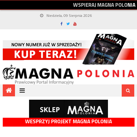
W
S
P
I
E
R
A
J
M
A
G
N
A
P
O
L
O
N
I
A
Niedziela, 09 Sierpnia 2026
WESPRZYJ PROJEKT MAGNA POLONIA