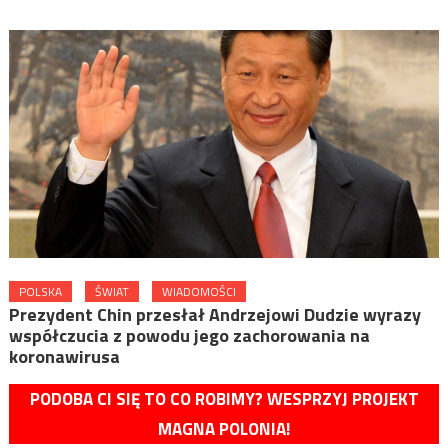
POLSKA
ŚWIAT
WIADOMOŚCI
Prezydent Chin przesłał Andrzejowi Dudzie wyrazy
współczucia z powodu jego zachorowania na
koronawirusa
PODOBA CI SIĘ TO CO ROBIMY? WESPRZYJ PROJEKT
MAGNA POLONIA!