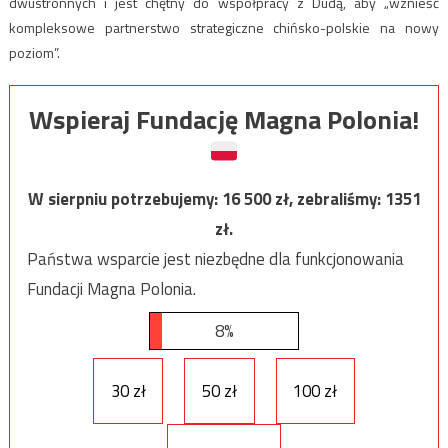
dwustronnych i jest chętny do współpracy z Dudą, aby „wznieść
kompleksowe partnerstwo strategiczne chińsko-polskie na nowy
poziom”.
Wspieraj Fundację Magna Polonia!
W sierpniu potrzebujemy:
16 500
zł, zebraliśmy:
1351
zł.
Państwa wsparcie jest niezbędne dla funkcjonowania
Fundacji Magna Polonia.
8%
30 zł
50 zł
100 zł