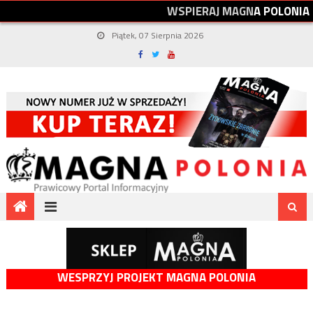
W
S
P
I
E
R
A
J
M
A
G
N
A
P
O
L
O
N
I
A
Piątek, 07 Sierpnia 2026
WESPRZYJ PROJEKT MAGNA POLONIA