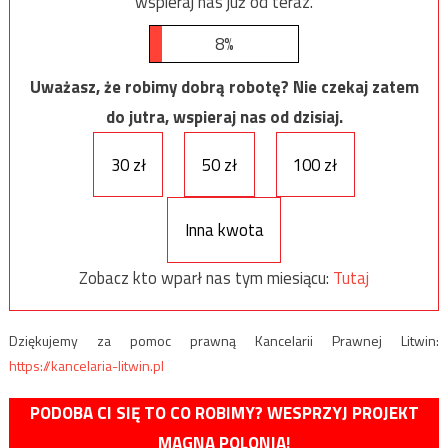
wspieraj nas już od teraz.
8%
Uważasz, że robimy dobrą robotę? Nie czekaj zatem
do jutra, wspieraj nas od dzisiaj.
30 zł
50 zł
100 zł
Inna kwota
Zobacz kto wparł nas tym miesiącu:
Tutaj
Dziękujemy za pomoc prawną Kancelarii Prawnej Litwin:
https://kancelaria-litwin.pl
PODOBA CI SIĘ TO CO ROBIMY? WESPRZYJ PROJEKT
MAGNA POLONIA!