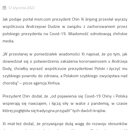
12 stycznia 2022
Jak podaje portal msm.com prezydent Chin Xi Jinping przesłał wyrazy
współczucia Andrzejowi Dudzie w związku z zachorowaniem przez
polskiego prezydenta na Covid-19. Wiadomość odnotowują chińskie
media.
„W przesłanej w poniedziałek wiadomości Xi napisał, że po tym, jak
dowiedział się o potwierdzeniu zakażenia koronawirusem u Andrzeja
Dudy, chciałby wyrazić współczucie prezydentowi Polski i życzyć mu
szybkiego powrotu do zdrowia, a Polakom szybkiego zwycięstwa nad
chorobą” – pisze agencja Xinhua.
Prezydent Chin dodał, że „od pojawienia się Covid-19 Chiny i Polska
wspierają się nawzajem, i łączą siły w walce z pandemią, w czasie
której pogłębiła się tradycyjna przyjaźń” tych dwóch krajów.
Xi miał też dodać, że przywiązuje dużą wagę do rozwoju stosunków