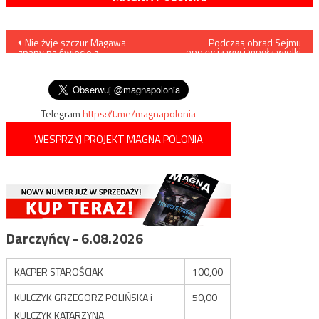
Nawigacja
Nie żyje szczur Magawa
Podczas obrad Sejmu
opozycja wyciągnęła wielki
znany na świecie z
baner…
wpisu
znajdowania min i
niewybuchów
Telegram
https://t.me/magnapolonia
WESPRZYJ PROJEKT MAGNA POLONIA
Darczyńcy - 6.08.2026
KACPER STAROŚCIAK
100,00
KULCZYK GRZEGORZ POLIŃSKA i
50,00
KULCZYK KATARZYNA