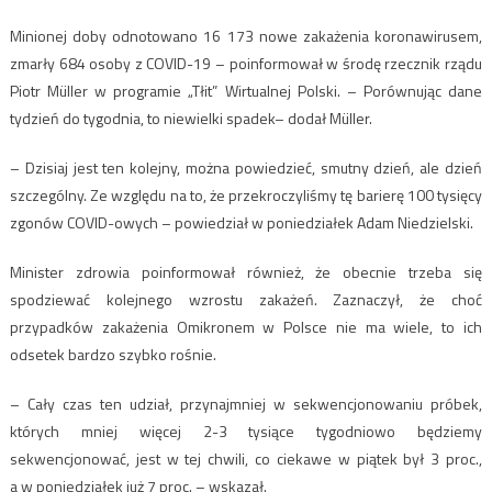
Minionej doby odnotowano 16 173 nowe zakażenia koronawirusem,
zmarły 684 osoby z COVID-19 – poinformował w środę rzecznik rządu
Piotr Müller w programie „Tłit” Wirtualnej Polski. – Porównując dane
tydzień do tygodnia, to niewielki spadek– dodał Müller.
– Dzisiaj jest ten kolejny, można powiedzieć, smutny dzień, ale dzień
szczególny. Ze względu na to, że przekroczyliśmy tę barierę 100 tysięcy
zgonów COVID-owych – powiedział w poniedziałek Adam Niedzielski.
Minister zdrowia poinformował również, że obecnie trzeba się
spodziewać kolejnego wzrostu zakażeń. Zaznaczył, że choć
przypadków zakażenia Omikronem w Polsce nie ma wiele, to ich
odsetek bardzo szybko rośnie.
– Cały czas ten udział, przynajmniej w sekwencjonowaniu próbek,
których mniej więcej 2-3 tysiące tygodniowo będziemy
sekwencjonować, jest w tej chwili, co ciekawe w piątek był 3 proc.,
a w poniedziałek już 7 proc. – wskazał.