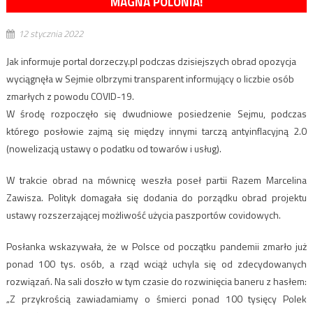
MAGNA POLONIA!
12 stycznia 2022
Jak informuje portal dorzeczy.pl podczas dzisiejszych obrad opozycja
wyciągnęła w Sejmie olbrzymi transparent informujący o liczbie osób
zmarłych z powodu COVID-19.
W środę rozpoczęło się dwudniowe posiedzenie Sejmu, podczas
którego posłowie zajmą się między innymi tarczą antyinflacyjną 2.0
(nowelizacją ustawy o podatku od towarów i usług).
W trakcie obrad na mównicę weszła poseł partii Razem Marcelina
Zawisza. Polityk domagała się dodania do porządku obrad projektu
ustawy rozszerzającej możliwość użycia paszportów covidowych.
Posłanka wskazywała, że w Polsce od początku pandemii zmarło już
ponad 100 tys. osób, a rząd wciąż uchyla się od zdecydowanych
rozwiązań. Na sali doszło w tym czasie do rozwinięcia baneru z hasłem:
„Z przykrością zawiadamiamy o śmierci ponad 100 tysięcy Polek