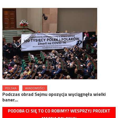
POLSKA
WIADOMOŚCI
Podczas obrad Sejmu opozycja wyciągnęła wielki
baner…
PODOBA CI SIĘ TO CO ROBIMY? WESPRZYJ PROJEKT