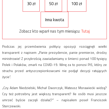
30 zł
50 zł
100 zł
Inna kwota
Zobacz kto wparł nas tym miesiącu:
Tutaj
Podczas jej przemówienia politycy opozycji rozciągnęli wielki
transparent z napisem „Panie prezydencie, panie premierze, drodzy
ministrowie! Z przykrością zawiadamiamy o śmierci ponad 100 tysięcy
Polek i Polaków, zmarli na COVID-19. Winę za to ponosi PiS, który ze
strachu przed antyszczepionkowcami nie podjął decyzji ratujących
życie”.
„Czy Adam Niedzielski, Michał Dworczyk, Mateusz Morawiecki widzą?
Czy też potrzebny jest większy transparent? Ile osób musi jeszcze
umrzeć byście zaczęli działać?” – napisałem poseł Franciszek
Sterczewski.