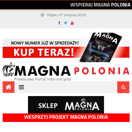
W
S
P
I
E
R
A
J
M
A
G
N
A
P
O
L
O
N
I
A
Piątek, 07 Sierpnia 2026
WESPRZYJ PROJEKT MAGNA POLONIA