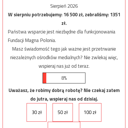
Sierpień 2026
W sierpniu potrzebujemy:
16 500
zł, zebraliśmy:
1351
zł.
Państwa wsparcie jest niezbędne dla funkcjonowania
Fundacji Magna Polonia.
Masz świadomość tego jak ważne jest przetrwanie
niezależnych ośrodków medialnych? Nie zwlekaj więc,
wspieraj nas już od teraz.
8%
Uważasz, że robimy dobrą robotę? Nie czekaj zatem
do jutra, wspieraj nas od dzisiaj.
30 zł
50 zł
100 zł