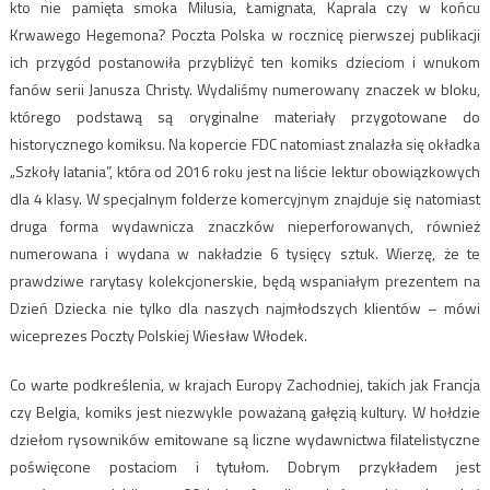
kto nie pamięta smoka Milusia, Łamignata, Kaprala czy w końcu
Krwawego Hegemona? Poczta Polska w rocznicę pierwszej publikacji
ich przygód postanowiła przybliżyć ten komiks dzieciom i wnukom
fanów serii Janusza Christy. Wydaliśmy numerowany znaczek w bloku,
którego podstawą są oryginalne materiały przygotowane do
historycznego komiksu. Na kopercie FDC natomiast znalazła się okładka
„Szkoły latania”, która od 2016 roku jest na liście lektur obowiązkowych
dla 4 klasy. W specjalnym folderze komercyjnym znajduje się natomiast
druga forma wydawnicza znaczków nieperforowanych, również
numerowana i wydana w nakładzie 6 tysięcy sztuk. Wierzę, że te
prawdziwe rarytasy kolekcjonerskie, będą wspaniałym prezentem na
Dzień Dziecka nie tylko dla naszych najmłodszych klientów – mówi
wiceprezes Poczty Polskiej Wiesław Włodek.
Co warte podkreślenia, w krajach Europy Zachodniej, takich jak Francja
czy Belgia, komiks jest niezwykle poważaną gałęzią kultury. W hołdzie
dziełom rysowników emitowane są liczne wydawnictwa filatelistyczne
poświęcone postaciom i tytułom. Dobrym przykładem jest