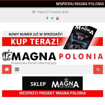
W
S
P
I
E
R
A
J
M
A
G
N
A
P
O
L
O
N
I
A
Piątek, 07 Sierpnia 2026
WESPRZYJ PROJEKT MAGNA POLONIA