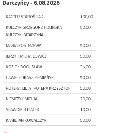
Darczyńcy - 6.08.2026
KACPER STAROŚCIAK
100,00
KULCZYK GRZEGORZ POLIŃSKA i
50,00
KULCZYK KATARZYNA
MARIA KOSTRZEWA
50,00
JERZY T MICHAJŁOWICZ
50,00
KOZIOŁ BOGUSŁAW
35,00
PAWEŁ ŁUKASZ ZIEMIAŃSKI
50,00
POTERA LIDIA i POTERA KRZYSZTOF
50,00
NIEMCZYK MICHAŁ
20,00
SŁAWOMIR PIĄTEK
10,00
KAMIL JAN KOWALCZYK
50,00