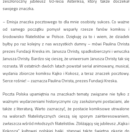
zeszłoroczny jubileusz 60-lecia Asteriksa, który także doczekał
swojego znaczka.
– Emisja znaczka pocztowego to dla mnie osobisty sukces. Co ważne
od samego początku pomysł wsparły rzesze fanów komiksu i
środowisko filatelistów w Polsce. Dziękuję za to i wiem, że dziadek
byłby po raz kolejny z nas wszystkich dumny – mówi Paulina Christa
prezes Fundacji Kreska im. Janusza Christy, spadkobierczyni i wnuczka
Janusza Christy. Bardzo się cieszę, że uniwersum Janusza Christy tak się
rozrasta. W ostatnich dwóch latach powstał serial animowany, musical,
wydania zbiorcze komiksu Kajko i Kokosz, a teraz znaczek pocztowy.
Serce rośnie! – zaznacza Paulina Christa, prezes Fundacji Kreska.
Poczta Polska upamiętnia na znaczkach tematy związane nie tylko z
ważnymi wydarzeniami historycznymi czy zasłużonymi postaciami, ale
także z literaturą. Warto zaznaczyć, że postacie komiksowe utrwalone
na walorach filatelistycznych cieszą się sporym zainteresowaniem,
zwłaszcza wśród młodszych filatelistów. Zbliżający się jubileusz „Kajka i
Kokosza”, kultowej polskiej bajki, stanowi także świetną okazję do