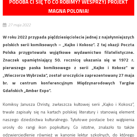
PODOBA CI SIĘ TO CO ROBIMY? WESPRZYJ PROJEKT
MAGNA POLONIA!
27 maja 2022
W roku 2022 przypada pięćdziesięciolecie jednej z najsłynniejszych
polskich serii komiksowych – „Kajko i Kokosz”. Z tej okazji Poczta
Polska przygotowała wyjątkowe wydawnictwo filatelistyczne.
Znaczek upamiętniający 50. rocznicę ukazania się w 1972 r.
pierwszego paska komiksowego z serii „Kajko i Kokosz” w
„Wieczorze Wybrzeża”, został uroczyście zaprezentowany 27 maja
br. w centrum konferencyjnym Międzynarodowych Targów
Gdańskich „Amber Expo”.
Komiksy Janusza Christy, zwłaszcza kultowej serii „Kajko i Kokosz”,
trwale zapisały się na kartach polskiej literatury i stanowią element
naszego dziedzictwa kulturalnego. Tytułowe postacie bez wątpienia
urosły do rangi ikon popkultury. Co istotne, znalazło to także
odzwierciedlenie również w kanonie lektur szkolnych, do którego