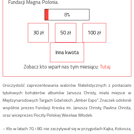
Fundacji Magna Polonia.
8%
30 zł
50 zł
100 zł
Inna kwota
Zobacz kto wparł nas tym miesiącu:
Tutaj
Uroczystość zaprezentowania walorów filatelistycznych z postaciami
tytułowych bohaterów albumów Janusza Christy, miała miejsce w
Międzynarodowych Targach Gdańskich „Amber Expo”. Znaczek odsłonili
wspólnie prezes Fundacji Kreska im. Janusza Christy, Paulina Christa,
oraz wiceprezes Poczty Polskiej Wiesław Włodek.
– Kto w latach 70. i 80. nie zaczytywał się w przygodach Kajka, Kokosza,