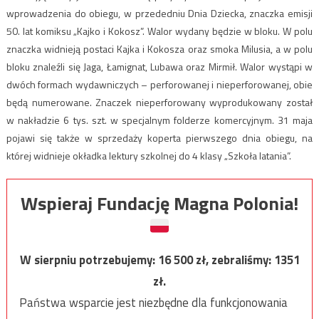
wprowadzenia do obiegu, w przededniu Dnia Dziecka, znaczka emisji
50. lat komiksu „Kajko i Kokosz”. Walor wydany będzie w bloku. W polu
znaczka widnieją postaci Kajka i Kokosza oraz smoka Milusia, a w polu
bloku znaleźli się Jaga, Łamignat, Lubawa oraz Mirmił. Walor wystąpi w
dwóch formach wydawniczych – perforowanej i nieperforowanej, obie
będą numerowane. Znaczek nieperforowany wyprodukowany został
w nakładzie 6 tys. szt. w specjalnym folderze komercyjnym. 31 maja
pojawi się także w sprzedaży koperta pierwszego dnia obiegu, na
której widnieje okładka lektury szkolnej do 4 klasy „Szkoła latania”.
Wspieraj Fundację Magna Polonia!
W sierpniu potrzebujemy:
16 500
zł, zebraliśmy:
1351
zł.
Państwa wsparcie jest niezbędne dla funkcjonowania