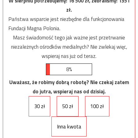
W sierpniu potrzebujemy:
16 500
zł, zebraliśmy:
1351
zł.
Państwa wsparcie jest niezbędne dla funkcjonowania
Fundacji Magna Polonia.
Masz świadomość tego jak ważne jest przetrwanie
niezależnych ośrodków medialnych? Nie zwlekaj więc,
wspieraj nas już od teraz.
8%
Uważasz, że robimy dobrą robotę? Nie czekaj zatem
do jutra, wspieraj nas od dzisiaj.
30 zł
50 zł
100 zł
Inna kwota