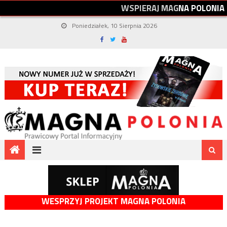
W
S
P
I
E
R
A
J
M
A
G
N
A
P
O
L
O
N
I
A
Poniedziałek, 10 Sierpnia 2026
WESPRZYJ PROJEKT MAGNA POLONIA