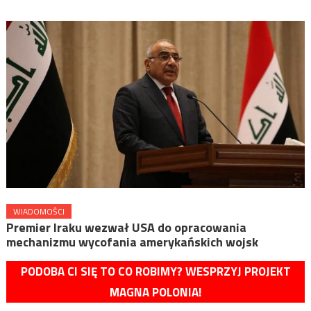
WIADOMOŚCI
Premier Iraku wezwał USA do opracowania
mechanizmu wycofania amerykańskich wojsk
PODOBA CI SIĘ TO CO ROBIMY? WESPRZYJ PROJEKT
MAGNA POLONIA!