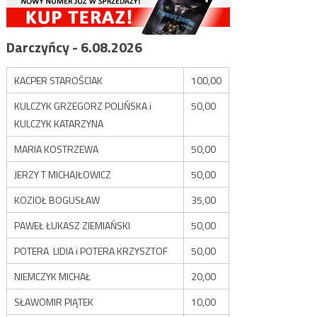
Darczyńcy - 6.08.2026
KACPER STAROŚCIAK
100,00
KULCZYK GRZEGORZ POLIŃSKA i
50,00
KULCZYK KATARZYNA
MARIA KOSTRZEWA
50,00
JERZY T MICHAJŁOWICZ
50,00
KOZIOŁ BOGUSŁAW
35,00
PAWEŁ ŁUKASZ ZIEMIAŃSKI
50,00
POTERA LIDIA i POTERA KRZYSZTOF
50,00
NIEMCZYK MICHAŁ
20,00
SŁAWOMIR PIĄTEK
10,00