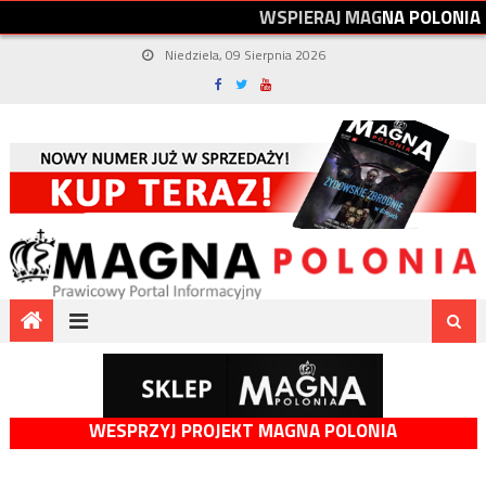
W
S
P
I
E
R
A
J
M
A
G
N
A
P
O
L
O
N
I
A
Niedziela, 09 Sierpnia 2026
WESPRZYJ PROJEKT MAGNA POLONIA