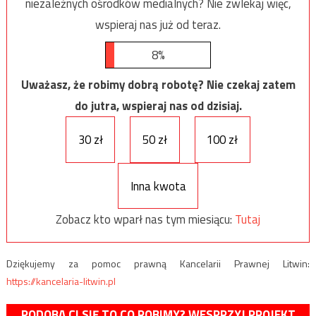
niezależnych ośrodków medialnych? Nie zwlekaj więc,
wspieraj nas już od teraz.
8%
Uważasz, że robimy dobrą robotę? Nie czekaj zatem
do jutra, wspieraj nas od dzisiaj.
30 zł
50 zł
100 zł
Inna kwota
Zobacz kto wparł nas tym miesiącu:
Tutaj
Dziękujemy za pomoc prawną Kancelarii Prawnej Litwin:
https://kancelaria-litwin.pl
PODOBA CI SIĘ TO CO ROBIMY? WESPRZYJ PROJEKT