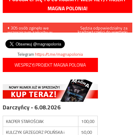
MAGNA POLONIA!
Nawigacja
305 osób zginęło we
Sędzia odpowiedzialny za
kradzież części do wiertarki
wczorajszym zamachu w
zostanie wydalony z
wpisu
Egipcie
zawodu
Telegram
https://t.me/magnapolonia
WESPRZYJ PROJEKT MAGNA POLONIA
Darczyńcy - 6.08.2026
KACPER STAROŚCIAK
100,00
KULCZYK GRZEGORZ POLIŃSKA i
50,00