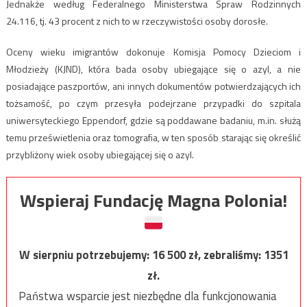
Jednakże według Federalnego Ministerstwa Spraw Rodzinnych
24.116, tj. 43 procent z nich to w rzeczywistości osoby dorosłe.
Oceny wieku imigrantów dokonuje Komisja Pomocy Dzieciom i
Młodzieży (KJND), która bada osoby ubiegające się o azyl, a nie
posiadające paszportów, ani innych dokumentów potwierdzających ich
tożsamość, po czym przesyła podejrzane przypadki do szpitala
uniwersyteckiego Eppendorf, gdzie są poddawane badaniu, m.in. służą
temu prześwietlenia oraz tomografia, w ten sposób starając się określić
przybliżony wiek osoby ubiegającej się o azyl.
Wspieraj Fundację Magna Polonia!
W sierpniu potrzebujemy:
16 500
zł, zebraliśmy:
1351
zł.
Państwa wsparcie jest niezbędne dla funkcjonowania