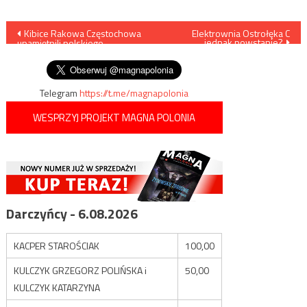
Nawigacja
Kibice Rakowa Częstochowa
Elektrownia Ostrołęka C
jednak powstanie?
upamiętnili polskiego
wpisu
bohatera
Telegram
https://t.me/magnapolonia
WESPRZYJ PROJEKT MAGNA POLONIA
Darczyńcy - 6.08.2026
KACPER STAROŚCIAK
100,00
KULCZYK GRZEGORZ POLIŃSKA i
50,00
KULCZYK KATARZYNA