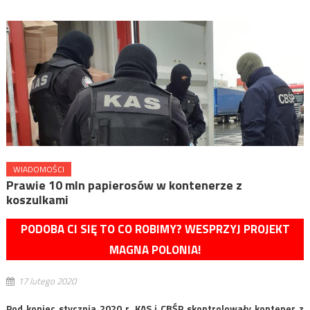
WIADOMOŚCI
Prawie 10 mln papierosów w kontenerze z
koszulkami
PODOBA CI SIĘ TO CO ROBIMY? WESPRZYJ PROJEKT
MAGNA POLONIA!
17 lutego 2020
Pod koniec stycznia 2020 r. KAS i CBŚP skontrolowały kontener z