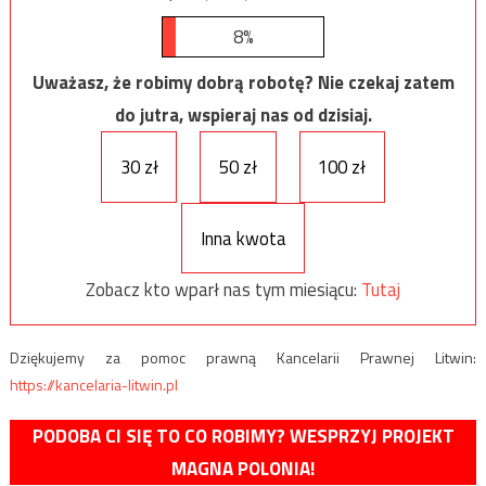
8%
Uważasz, że robimy dobrą robotę? Nie czekaj zatem
do jutra, wspieraj nas od dzisiaj.
30 zł
50 zł
100 zł
Inna kwota
Zobacz kto wparł nas tym miesiącu:
Tutaj
Dziękujemy za pomoc prawną Kancelarii Prawnej Litwin:
https://kancelaria-litwin.pl
PODOBA CI SIĘ TO CO ROBIMY? WESPRZYJ PROJEKT
MAGNA POLONIA!