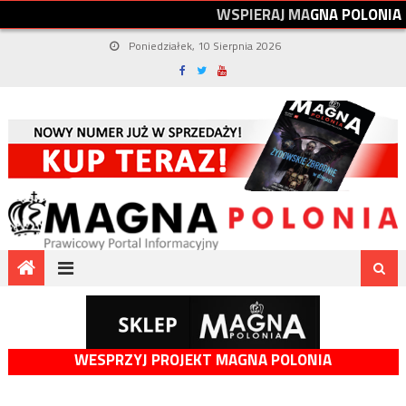
W
S
P
I
E
R
A
J
M
A
G
N
A
P
O
L
O
N
I
A
Poniedziałek, 10 Sierpnia 2026
WESPRZYJ PROJEKT MAGNA POLONIA