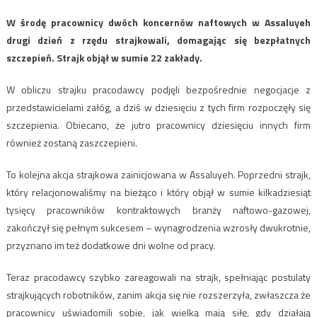
W środę pracownicy dwóch koncernów naftowych w Assaluyeh
drugi dzień z rzędu strajkowali, domagając się bezpłatnych
szczepień. Strajk objął w sumie 22 zakłady.
W obliczu strajku pracodawcy podjęli bezpośrednie negocjacje z
przedstawicielami załóg, a dziś w dziesięciu z tych firm rozpoczęły się
szczepienia. Obiecano, że jutro pracownicy dziesięciu innych firm
również zostaną zaszczepieni.
To kolejna akcja strajkowa zainicjowana w Assaluyeh. Poprzedni strajk,
który relacjonowaliśmy na bieżąco i który objął w sumie kilkadziesiąt
tysięcy pracowników kontraktowych branży naftowo-gazowej,
zakończył się pełnym sukcesem – wynagrodzenia wzrosły dwukrotnie,
przyznano im też dodatkowe dni wolne od pracy.
Teraz pracodawcy szybko zareagowali na strajk, spełniając postulaty
strajkujących robotników, zanim akcja się nie rozszerzyła, zwłaszcza że
pracownicy uświadomili sobie, jak wielką mają siłę, gdy działają