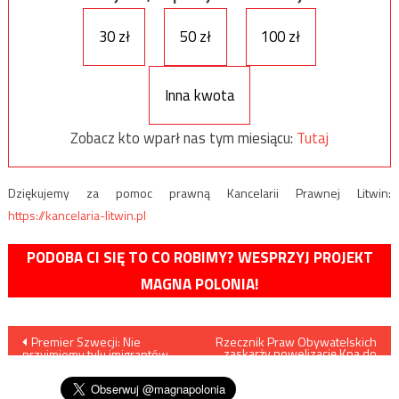
30 zł
50 zł
100 zł
Inna kwota
Zobacz kto wparł nas tym miesiącu:
Tutaj
Dziękujemy za pomoc prawną Kancelarii Prawnej Litwin:
https://kancelaria-litwin.pl
PODOBA CI SIĘ TO CO ROBIMY? WESPRZYJ PROJEKT
MAGNA POLONIA!
Nawigacja
Premier Szwecji: Nie
Rzecznik Praw Obywatelskich
zaskarży nowelizację Kpa do
przyjmiemy tylu imigrantów,
Trybunału Konstytucyjnego?
wpisu
co w 2015 roku