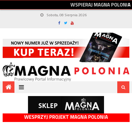
W
S
P
I
E
R
A
J
M
A
G
N
A
P
O
L
O
N
I
A
Sobota, 08 Sierpnia 2026
WESPRZYJ PROJEKT MAGNA POLONIA