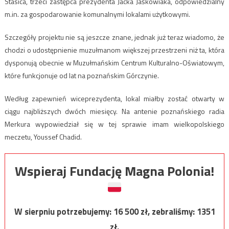
Stasica, trzeci zastępca prezydenta Jacka Jaśkowiaka, odpowiedzialny
m.in. za gospodarowanie komunalnymi lokalami użytkowymi.
Szczegóły projektu nie są jeszcze znane, jednak już teraz wiadomo, że
chodzi o udostępnienie muzułmanom większej przestrzeni niż ta, która
dysponują obecnie w Muzułmańskim Centrum Kulturalno-Oświatowym,
które funkcjonuje od lat na poznańskim Górczynie.
Według zapewnień wiceprezydenta, lokal miałby zostać otwarty w
ciągu najbliższych dwóch miesięcy. Na antenie poznańskiego radia
Merkura wypowiedział się w tej sprawie imam wielkopolskiego
meczetu, Youssef Chadid.
Wspieraj Fundację Magna Polonia!
W sierpniu potrzebujemy:
16 500
zł, zebraliśmy:
1351
zł.