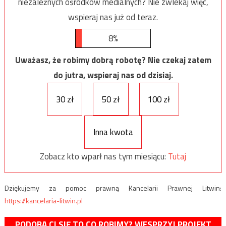
niezależnych ośrodków medialnych? Nie zwlekaj więc,
wspieraj nas już od teraz.
8%
Uważasz, że robimy dobrą robotę? Nie czekaj zatem
do jutra, wspieraj nas od dzisiaj.
30 zł
50 zł
100 zł
Inna kwota
Zobacz kto wparł nas tym miesiącu:
Tutaj
Dziękujemy za pomoc prawną Kancelarii Prawnej Litwin:
https://kancelaria-litwin.pl
PODOBA CI SIĘ TO CO ROBIMY? WESPRZYJ PROJEKT