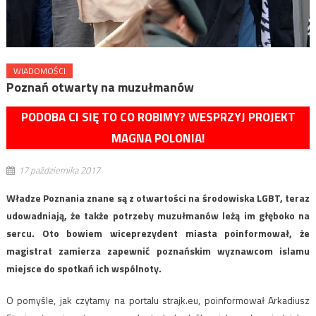
WIADOMOŚCI
Poznań otwarty na muzułmanów
PODOBA CI SIĘ TO CO ROBIMY? WESPRZYJ PROJEKT
MAGNA POLONIA!
17 października 2017
Władze Poznania znane są z otwartości na środowiska LGBT, teraz
udowadniają, że także potrzeby muzułmanów leżą im głęboko na
sercu. Oto bowiem wiceprezydent miasta poinformował, że
magistrat zamierza zapewnić poznańskim wyznawcom islamu
miejsce do spotkań ich wspólnoty.
O pomyśle, jak czytamy na portalu strajk.eu, poinformował Arkadiusz