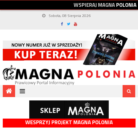
W
S
P
I
E
R
A
J
M
A
G
N
A
P
O
L
O
N
I
A
Sobota, 08 Sierpnia 2026
WESPRZYJ PROJEKT MAGNA POLONIA