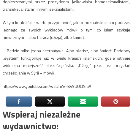
dopieszczanymi przez prezydenta Jaśkowiaka homoseksualistami,
transeksualistami i innymi seksualistami…
W tym kontekście warto przypomnieć, jak to poznański imam podczas
jednego ze swoich wykładów mówił o tym, co islam szykuje
niewiernym – albo haracz (dżizja), albo śmierć.
– Będzie tylko jedna alternatywa. Albo płacisz, albo śmierć. Podobny
„system” funkcjonuje już w wielu krajach islamskich, gdzie istnieje
widoczna mniejszość chrześcijańska. „Dżizję” płacą na przykład
chrześcijanie w Syrii – mówił.
https://www.youtube.com/watch?v=Bv9UUCfSfaA
Wspieraj niezależne
wydawnictwo: