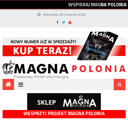
W
S
P
I
E
R
A
J
M
A
G
N
A
P
O
L
O
N
I
A
Niedziela, 09 Sierpnia 2026
WESPRZYJ PROJEKT MAGNA POLONIA