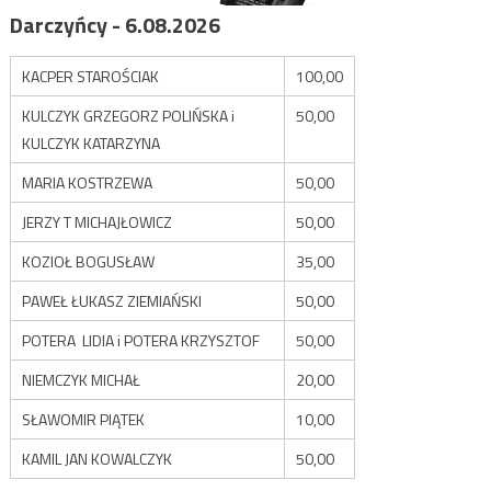
Darczyńcy - 6.08.2026
KACPER STAROŚCIAK
100,00
KULCZYK GRZEGORZ POLIŃSKA i
50,00
KULCZYK KATARZYNA
MARIA KOSTRZEWA
50,00
JERZY T MICHAJŁOWICZ
50,00
KOZIOŁ BOGUSŁAW
35,00
PAWEŁ ŁUKASZ ZIEMIAŃSKI
50,00
POTERA LIDIA i POTERA KRZYSZTOF
50,00
NIEMCZYK MICHAŁ
20,00
SŁAWOMIR PIĄTEK
10,00
KAMIL JAN KOWALCZYK
50,00