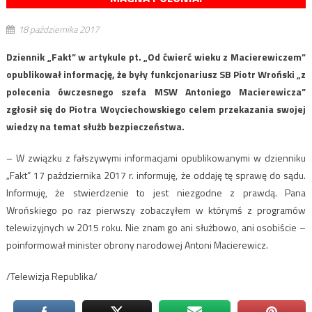
18 października 2017
Dziennik „Fakt” w artykule pt. „Od ćwierć wieku z Macierewiczem”
opublikował informację, że były funkcjonariusz SB Piotr Wroński „z
polecenia ówczesnego szefa MSW Antoniego Macierewicza”
zgłosił się do Piotra Woyciechowskiego celem przekazania swojej
wiedzy na temat służb bezpieczeństwa.
– W związku z fałszywymi informacjami opublikowanymi w dzienniku
„Fakt” 17 października 2017 r. informuję, że oddaję tę sprawę do sądu.
Informuję, że stwierdzenie to jest niezgodne z prawdą. Pana
Wrońskiego po raz pierwszy zobaczyłem w którymś z programów
telewizyjnych w 2015 roku. Nie znam go ani służbowo, ani osobiście –
poinformował minister obrony narodowej Antoni Macierewicz.
/Telewizja Republika/