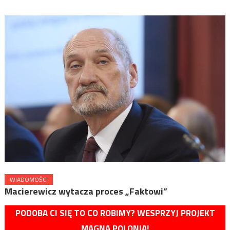
WIADOMOŚCI
Macierewicz wytacza proces „Faktowi”
PODOBA CI SIĘ TO CO ROBIMY? WESPRZYJ PROJEKT
MAGNA POLONIA!