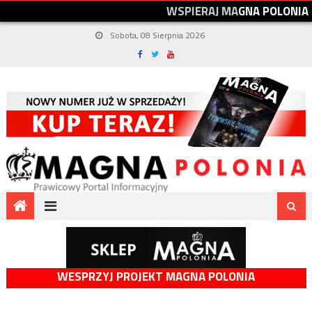
W
S
P
I
E
R
A
J
M
A
G
N
A
P
O
L
O
N
I
A
Sobota, 08 Sierpnia 2026
WESPRZYJ PROJEKT MAGNA POLONIA