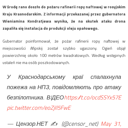
​W środę rano doszło do pożaru rafinerii ropy naftowej w rosyjskim
Kraju Krasnodarskim. Z informacji przekazanej przez gubernatora
Wieniamina Kondratjewa wynika, że na skutek ataku drona
zapaliła się instalacja do produkcji oleju opałowego.
Gubernator poinformował, że pożar rafinerii ropy naftowej w
miejscowości Afipskij został szybko ugaszony. Ogień objął
powierzchnię około 100 metrów kwadratowych. Według wstępnych
ustaleń nie ma osób poszkodowanych.
У Краснодарському краї спалахнула
пожежа на НПЗ, повідомляють про атаку
безпілотника. ВIДЕО
https://t.co/ocdSSYx57E
pic.twitter.com/eoZjIl5FwE
— Цензор.НЕТ ✍️ (@censor_net)
May 31,