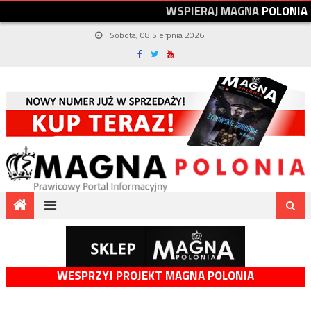
W
S
P
I
E
R
A
J
M
A
G
N
A
P
O
L
O
N
I
A
Sobota, 08 Sierpnia 2026
WESPRZYJ PROJEKT MAGNA POLONIA