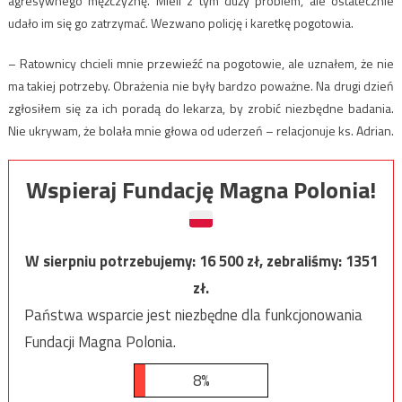
agresywnego mężczyznę. Mieli z tym duży problem, ale ostatecznie
udało im się go zatrzymać. Wezwano policję i karetkę pogotowia.
– Ratownicy chcieli mnie przewieźć na pogotowie, ale uznałem, że nie
ma takiej potrzeby. Obrażenia nie były bardzo poważne. Na drugi dzień
zgłosiłem się za ich poradą do lekarza, by zrobić niezbędne badania.
Nie ukrywam, że bolała mnie głowa od uderzeń – relacjonuje ks. Adrian.
Wspieraj Fundację Magna Polonia!
W sierpniu potrzebujemy:
16 500
zł, zebraliśmy:
1351
zł.
Państwa wsparcie jest niezbędne dla funkcjonowania
Fundacji Magna Polonia.
8%