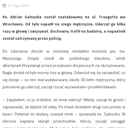
31 maja 2023
Ks. Adrian Gałuszka został zaatakowany na ul. Traugutta we
Wrocławiu. Od tyłu napadł na niego mężczyzna. Uderzył go kilka
razy w głowę i zwyzywał. Duchowny trafił na badania, a napastnik
został zatrzymany przez policję.
Do zdarzenia doszło w niedzielę niedaleko kościoła pw. św.
Maurycego. Ksiądz szedł do pobliskiego klasztoru sióstr
albertynek.Przystanął przed przejściem dla pieszych na skrzyżowaniu.
Nagle dostał od tyłu mocny cios w głowę. Odwrócił się, by sprawdzić, co
się dzieje – za nim stał wytatuowany około 30-letni mężczyzna, który
ponownie go uderzył, zaczął rzucać wyzwiskami i przekleństwami.
– Zapytałem, co ja zrobiłem, że mnie uderzył. Wtedy zaczął mi grozić i
zapowiadać, że będzie bił dalej. Po chwili dostałem drugi cios prosto w
twarz. Połamał mi okulary, szarpał mnie – opowiada ks. Gałuszka. W
obronie kapłana stanęli przechodnie, którzy zaczęli odciągać