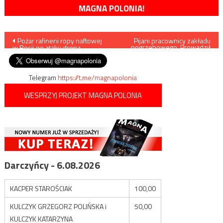
MAGNA POLONIA!
Nawigacja
Pożar rafinerii ropy naftowej
Pijani pracownicy zakładu
pogrzebowego. Prowadził
w Rosji po ataku drona
karawan, będąc „pod
wpisu
wpływem”
Telegram
https://t.me/magnapolonia
WESPRZYJ PROJEKT MAGNA POLONIA
Darczyńcy - 6.08.2026
KACPER STAROŚCIAK
100,00
KULCZYK GRZEGORZ POLIŃSKA i
50,00
KULCZYK KATARZYNA