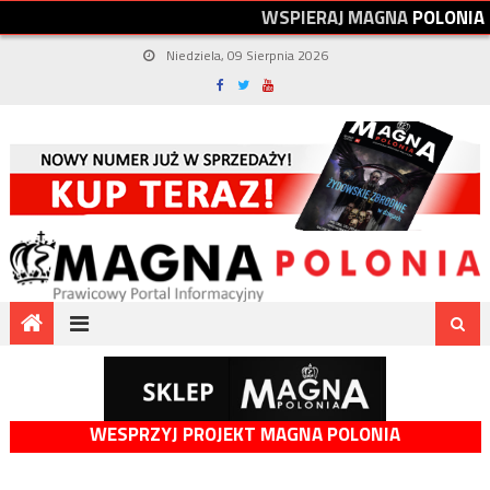
W
S
P
I
E
R
A
J
M
A
G
N
A
P
O
L
O
N
I
A
Niedziela, 09 Sierpnia 2026
WESPRZYJ PROJEKT MAGNA POLONIA