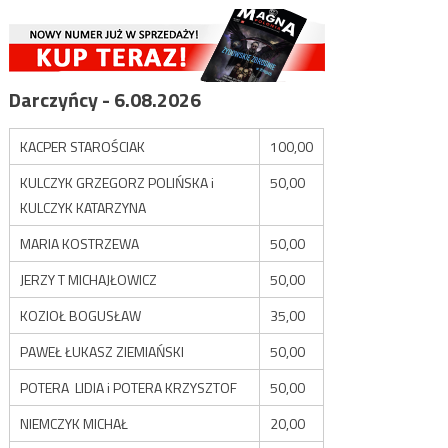
Darczyńcy - 6.08.2026
KACPER STAROŚCIAK
100,00
KULCZYK GRZEGORZ POLIŃSKA i
50,00
KULCZYK KATARZYNA
MARIA KOSTRZEWA
50,00
JERZY T MICHAJŁOWICZ
50,00
KOZIOŁ BOGUSŁAW
35,00
PAWEŁ ŁUKASZ ZIEMIAŃSKI
50,00
POTERA LIDIA i POTERA KRZYSZTOF
50,00
NIEMCZYK MICHAŁ
20,00