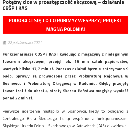
Potężny cios w przestępczość akcyzową – działania
CBŚP i KAS
PODOBA CI SIĘ TO CO ROBIMY? WESPRZYJ PROJEKT
MAGNA POLONIA!
22 października 2021
Funkcjonariusze CBŚP i KAS likwidując 2 magazyny z nielegalnym
towarem akcyzowym, przejęli ok. 19 mln sztuk papierosów,
wartych blisko 17,7 mln zł. Podczas działań łącznie zatrzymano 9
osób. Sprawy są prowadzone przez Prokuraturę Rejonową w
Sosnowcu i Prokuraturę Okręgową w Radomiu. Gdyby przejęty
towar trafił do obrotu, straty Skarbu Państwa mogłyby wynieść
ponad 22 mln zł.
Pierwsze uderzenie nastąpiło w Sosnowcu, kiedy to policjanci z
Centralnego Biura Śledczego Policji wspólnie z funkcjonariuszami
Śląskiego Urzędu Celno – Skarbowego w Katowicach (KAS) zlikwidowali