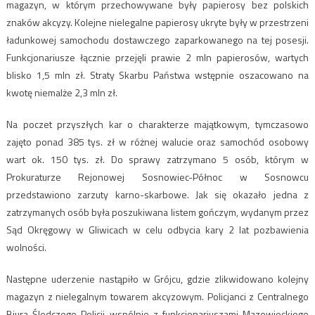
magazyn, w którym przechowywane były papierosy bez polskich
znaków akcyzy. Kolejne nielegalne papierosy ukryte były w przestrzeni
ładunkowej samochodu dostawczego zaparkowanego na tej posesji.
Funkcjonariusze łącznie przejęli prawie 2 mln papierosów, wartych
blisko 1,5 mln zł. Straty Skarbu Państwa wstępnie oszacowano na
kwotę niemalże 2,3 mln zł.
Na poczet przyszłych kar o charakterze majątkowym, tymczasowo
zajęto ponad 385 tys. zł w różnej walucie oraz samochód osobowy
wart ok. 150 tys. zł. Do sprawy zatrzymano 5 osób, którym w
Prokuraturze Rejonowej Sosnowiec-Północ w Sosnowcu
przedstawiono zarzuty karno-skarbowe. Jak się okazało jedna z
zatrzymanych osób była poszukiwana listem gończym, wydanym przez
Sąd Okręgowy w Gliwicach w celu odbycia kary 2 lat pozbawienia
wolności.
Następne uderzenie nastąpiło w Grójcu, gdzie zlikwidowano kolejny
magazyn z nielegalnym towarem akcyzowym. Policjanci z Centralnego
Biura Śledczego Policji wspólnie z funkcjonariuszami Mazowieckiego