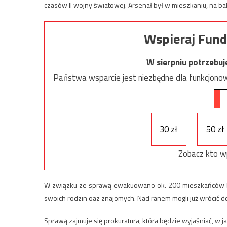
czasów II wojny światowej. Arsenał był w mieszkaniu, na ba
Wspieraj Fund
W sierpniu potrzebu
Państwa wsparcie jest niezbędne dla funkcjonow
30 zł
50 zł
Zobacz kto w
W związku ze sprawą ewakuowano ok. 200 mieszkańców blok
swoich rodzin oaz znajomych. Nad ranem mogli już wrócić do
Sprawą zajmuje się prokuratura, która będzie wyjaśniać, w 