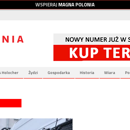
W
S
P
I
E
R
A
J
M
A
G
N
A
P
O
L
O
N
I
A
& Holocher
Żydzi
Gospodarka
Historia
Wiara
Po