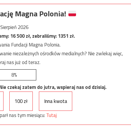
ację Magna Polonia!
Sierpień 2026
jemy:
16 500
zł, zebraliśmy:
1351
zł.
ania Fundacji Magna Polonia.
anie niezależnych ośrodków medialnych? Nie zwlekaj więc,
raj nas już od teraz.
8%
e czekaj zatem do jutra, wspieraj nas od dzisiaj.
100 zł
Inna kwota
parł nas tym miesiącu:
Tutaj