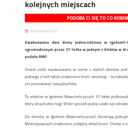
kolejnych miejscach
PODOBA CI SIĘ TO CO ROBI
30 września 2021
Ewakuowano dwa domy jednorodzinne w Igołomii-
zgromadzonym przez 37-latka w jednym z bloków w Krak
podało RMF.
Osiem osób ewakuowano w sumie z dwóch domów jednor
jednego z nich także znaleziono broń i amunicję – ta należa
oni poszukiwać niewybuchów.
To właśnie w Igołomii-Wawrzeńczycach 37-latek próbował w
który stracił obie nogi. W ten sposób policji udało się odnal
Do domów w Igołomii-Wawrzeńczycach docierają policyjn
Mistrzejowicach znaleziono potężny skład broni. Chodzi o 