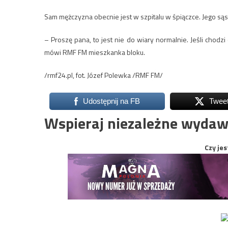
Sam mężczyzna obecnie jest w szpitalu w śpiączce. Jego sąsi
– Proszę pana, to jest nie do wiary normalnie. Jeśli chodz
mówi RMF FM mieszkanka bloku.
/rmf24.pl, fot. Józef Polewka /RMF FM/
Udostępnij na FB
Twee
Wspieraj niezależne wydaw
Czy jes