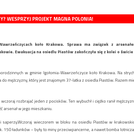
MY? WESPRZYJ PROJEKT MAGNA POLONIA!
Wawrzeńczycach koło Krakowa. Sprawa ma związek z arsenał
owie. Ewakuacja na osiedlu Piastów zakończyła się z kolei o świcie
odzinnych w gminie Igołomia-Wawrzeńczyce koło Krakowa. Na stryc
ła do mężczyzny, który jest znajomym 37-latka z osiedla Piastów. Razem mie
czoraj rozbrajać jeden z pocisków. Ten wybuchł i ciężko ranił mężczyzn
eźć arsenał w jego mieszkaniu.
i saperzy.Wczoraj wieczorem w bloku na osiedlu Piastów w krakowski
ok. 150 ładunków – były to miny przeciwpancerne, a nawet bomba lotnicza