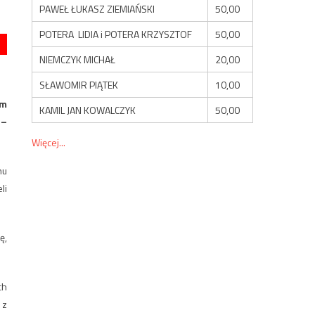
PAWEŁ ŁUKASZ ZIEMIAŃSKI
50,00
POTERA LIDIA i POTERA KRZYSZTOF
50,00
NIEMCZYK MICHAŁ
20,00
SŁAWOMIR PIĄTEK
10,00
em
KAMIL JAN KOWALCZYK
50,00
 –
Więcej...
hu
li
ę,
ch
 z