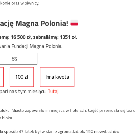
lkonie oraz w piwnicy.
ację Magna Polonia!
jemy:
16 500
zł, zebraliśmy:
1351
zł.
ania Fundacji Magna Polonia.
8%
100 zł
Inna kwota
parł nas tym miesiącu:
Tutaj
u. Miasto zapewniło im miejsca w hotelach. Część przeniosła się też 
 bloku.
jaki sposób 37-latek był w stanie zgromadzić ok. 150 niewybuchów.