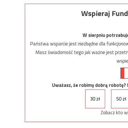
Wspieraj Fund
W sierpniu potrzebu
Państwa wsparcie jest niezbędne dla funkcjonow
Masz świadomość tego jak ważne jest przetrw
wspie
Uważasz, że robimy dobrą robotę? Ni
30 zł
50 zł
Zobacz kto w