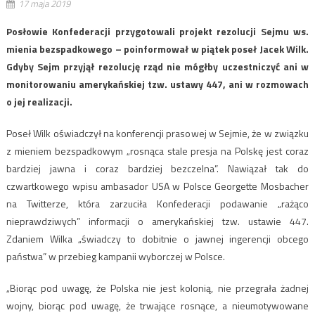
17 maja 2019
Posłowie Konfederacji przygotowali projekt rezolucji Sejmu ws.
mienia bezspadkowego – poinformował w piątek poseł Jacek Wilk.
Gdyby Sejm przyjął rezolucję rząd nie mógłby uczestniczyć ani w
monitorowaniu amerykańskiej tzw. ustawy 447, ani w rozmowach
o jej realizacji.
Poseł Wilk oświadczył na konferencji prasowej w Sejmie, że w związku
z mieniem bezspadkowym „rosnąca stale presja na Polskę jest coraz
bardziej jawna i coraz bardziej bezczelna”. Nawiązał tak do
czwartkowego wpisu ambasador USA w Polsce Georgette Mosbacher
na Twitterze, która zarzuciła Konfederacji podawanie „rażąco
nieprawdziwych” informacji o amerykańskiej tzw. ustawie 447.
Zdaniem Wilka „świadczy to dobitnie o jawnej ingerencji obcego
państwa” w przebieg kampanii wyborczej w Polsce.
„Biorąc pod uwagę, że Polska nie jest kolonią, nie przegrała żadnej
wojny, biorąc pod uwagę, że trwające rosnące, a nieumotywowane