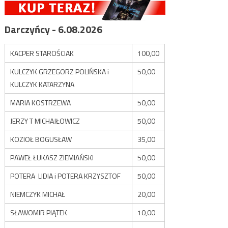
Darczyńcy - 6.08.2026
KACPER STAROŚCIAK
100,00
KULCZYK GRZEGORZ POLIŃSKA i
50,00
KULCZYK KATARZYNA
MARIA KOSTRZEWA
50,00
JERZY T MICHAJŁOWICZ
50,00
KOZIOŁ BOGUSŁAW
35,00
PAWEŁ ŁUKASZ ZIEMIAŃSKI
50,00
POTERA LIDIA i POTERA KRZYSZTOF
50,00
NIEMCZYK MICHAŁ
20,00
SŁAWOMIR PIĄTEK
10,00