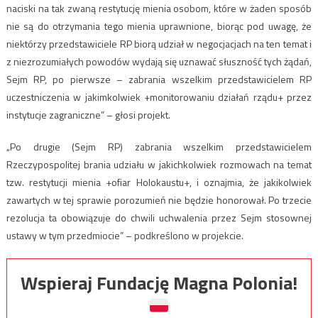
naciski na tak zwaną restytucję mienia osobom, które w żaden sposób
nie są do otrzymania tego mienia uprawnione, biorąc pod uwagę, że
niektórzy przedstawiciele RP biorą udział w negocjacjach na ten temat i
z niezrozumiałych powodów wydają się uznawać słuszność tych żądań,
Sejm RP, po pierwsze – zabrania wszelkim przedstawicielem RP
uczestniczenia w jakimkolwiek +monitorowaniu działań rządu+ przez
instytucje zagraniczne” – głosi projekt.
„Po drugie (Sejm RP) zabrania wszelkim przedstawicielem
Rzeczypospolitej brania udziału w jakichkolwiek rozmowach na temat
tzw. restytucji mienia +ofiar Holokaustu+, i oznajmia, że jakikolwiek
zawartych w tej sprawie porozumień nie będzie honorował. Po trzecie
rezolucja ta obowiązuje do chwili uchwalenia przez Sejm stosownej
ustawy w tym przedmiocie” – podkreślono w projekcie.
Wspieraj Fundację Magna Polonia!