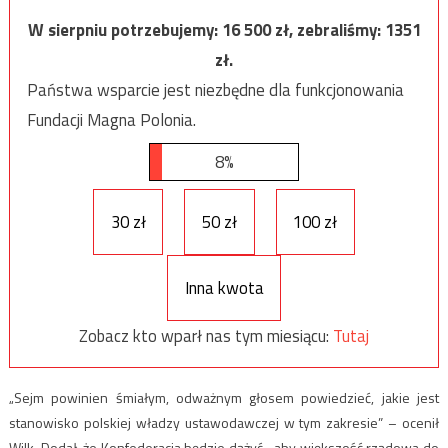
W sierpniu potrzebujemy:
16 500
zł, zebraliśmy:
1351
zł.
Państwa wsparcie jest niezbędne dla funkcjonowania
Fundacji Magna Polonia.
8%
30 zł
50 zł
100 zł
Inna kwota
Zobacz kto wparł nas tym miesiącu:
Tutaj
„Sejm powinien śmiałym, odważnym głosem powiedzieć, jakie jest
stanowisko polskiej władzy ustawodawczej w tym zakresie” – ocenił
Wilk. Dodał, że Konfederacja będzie dążyć, „aby większość rządowa do