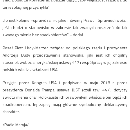
tej rezolucji się przychyliła”.
„To jest kolejne +sprawdzam+, jakie mówimy Prawu i Sprawiedliwości,
jeśli chodzi o stanowisko w zakresie tak zwanych roszczeń do tak
zwanego mienia bez spadkobierców” – dodał.
Poseł Piotr Liroy-Marzec zażądał od polskiego rządu i prezydenta
Andrzeja Dudy przedstawienia stanowiska, jaki jest ich oficjalny
stosunek wobec amerykańskiej ustawy 447 i współpracy w jej zakresie
polskich władz z władzami USA.
Przyjęta przez Kongres USA i podpisana w maju 2018 r. przez
prezydenta Donalda Trampa ustawa JUST (czyli tzw. 447), dotyczy
zwrotu mienia ofiar Holokaustu ich prawowitym właścicielom bądź ich
spadkobiercom. Jej zapisy mają głównie symboliczny, deklaratywny
charakter.
/Radio Maryja/