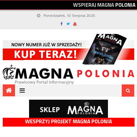
W
S
P
I
E
R
A
J
M
A
G
N
A
P
O
L
O
N
I
A
Poniedziałek, 10 Sierpnia 2026
WESPRZYJ PROJEKT MAGNA POLONIA