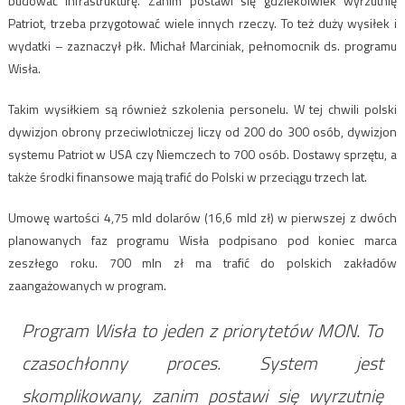
budować infrastrukturę. Zanim postawi się gdziekolwiek wyrzutnię
Patriot, trzeba przygotować wiele innych rzeczy. To też duży wysiłek i
wydatki – zaznaczył płk. Michał Marciniak, pełnomocnik ds. programu
Wisła.
Takim wysiłkiem są również szkolenia personelu. W tej chwili polski
dywizjon obrony przeciwlotniczej liczy od 200 do 300 osób, dywizjon
systemu Patriot w USA czy Niemczech to 700 osób. Dostawy sprzętu, a
także środki finansowe mają trafić do Polski w przeciągu trzech lat.
Umowę wartości 4,75 mld dolarów (16,6 mld zł) w pierwszej z dwóch
planowanych faz programu Wisła podpisano pod koniec marca
zeszłego roku. 700 mln zł ma trafić do polskich zakładów
zaangażowanych w program.
Program Wisła to jeden z priorytetów MON. To
czasochłonny proces. System jest
skomplikowany, zanim postawi się wyrzutnię