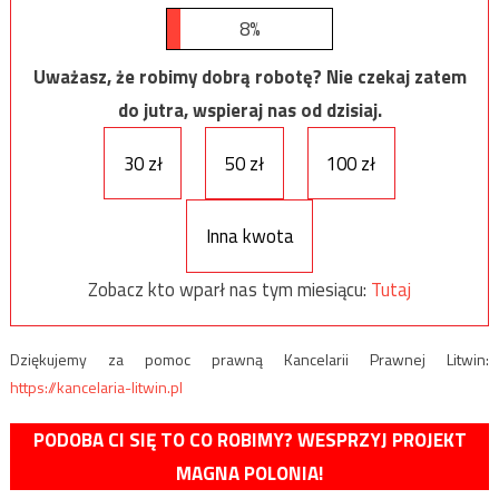
8%
Uważasz, że robimy dobrą robotę? Nie czekaj zatem
do jutra, wspieraj nas od dzisiaj.
30 zł
50 zł
100 zł
Inna kwota
Zobacz kto wparł nas tym miesiącu:
Tutaj
Dziękujemy za pomoc prawną Kancelarii Prawnej Litwin:
https://kancelaria-litwin.pl
PODOBA CI SIĘ TO CO ROBIMY? WESPRZYJ PROJEKT
MAGNA POLONIA!