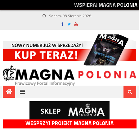
W
S
P
I
E
R
A
J
M
A
G
N
A
P
O
L
O
N
I
A
Sobota, 08 Sierpnia 2026
WESPRZYJ PROJEKT MAGNA POLONIA