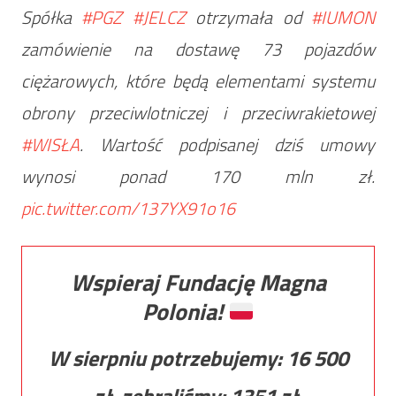
Spółka
#PGZ
#JELCZ
otrzymała od
#IUMON
zamówienie na dostawę 73 pojazdów
ciężarowych, które będą elementami systemu
obrony przeciwlotniczej i przeciwrakietowej
#WISŁA
. Wartość podpisanej dziś umowy
wynosi ponad 170 mln zł.
pic.twitter.com/137YX91o16
Wspieraj Fundację Magna
Polonia!
W sierpniu potrzebujemy:
16 500