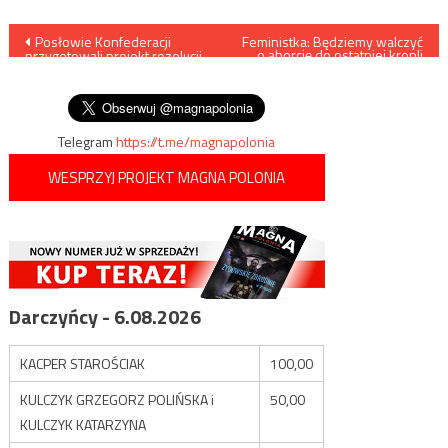
Nawigacja
Posłowie Konfederacji
Feministka: Będziemy walczyć
o aborcję do ostatniej kropli
przygotowali projekt rezolucji
krwi
wpisu
Sejmu ws. mienia
bezspadkowego
Telegram
https://t.me/magnapolonia
WESPRZYJ PROJEKT MAGNA POLONIA
Darczyńcy - 6.08.2026
KACPER STAROŚCIAK
100,00
KULCZYK GRZEGORZ POLIŃSKA i
50,00
KULCZYK KATARZYNA