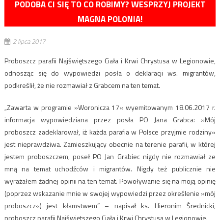
PODOBA CI SIĘ TO CO ROBIMY? WESPRZYJ PROJEKT
MAGNA POLONIA!
2 lipca 2017
Proboszcz parafii Najświętszego Ciała i Krwi Chrystusa w Legionowie,
odnosząc się do wypowiedzi posła o deklaracji ws. migrantów,
podkreślił, że nie rozmawiał z Grabcem na ten temat.
„Zawarta w programie »Woronicza 17« wyemitowanym 18.06.2017 r.
informacja wypowiedziana przez posła PO Jana Grabca: »Mój
proboszcz zadeklarował, iż każda parafia w Polsce przyjmie rodziny«
jest nieprawdziwa. Zamieszkujący obecnie na terenie parafii, w której
jestem proboszczem, poseł PO Jan Grabiec nigdy nie rozmawiał ze
mną na temat uchodźców i migrantów. Nigdy też publicznie nie
wyrażałem żadnej opinii na ten temat. Powoływanie się na moją opinię
(poprzez wskazanie mnie w swojej wypowiedzi przez określenie »mój
proboszcz«) jest kłamstwem” – napisał ks. Hieronim Średnicki,
proboszcz parafii Najświętszego Ciała i Krwi Chrystusa w Legionowie.