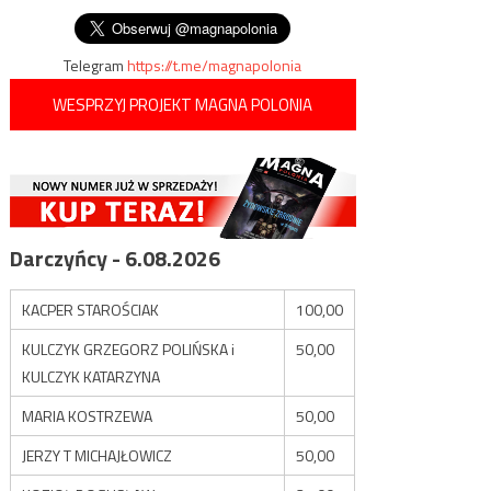
wpisu
Telegram
https://t.me/magnapolonia
WESPRZYJ PROJEKT MAGNA POLONIA
Darczyńcy - 6.08.2026
KACPER STAROŚCIAK
100,00
KULCZYK GRZEGORZ POLIŃSKA i
50,00
KULCZYK KATARZYNA
MARIA KOSTRZEWA
50,00
JERZY T MICHAJŁOWICZ
50,00