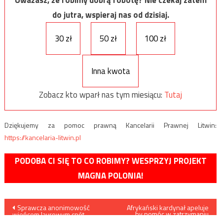
Uważasz, że robimy dobrą robotę? Nie czekaj zatem
do jutra, wspieraj nas od dzisiaj.
30 zł
50 zł
100 zł
Inna kwota
Zobacz kto wparł nas tym miesiącu:
Tutaj
Dziękujemy za pomoc prawną Kancelarii Prawnej Litwin:
https://kancelaria-litwin.pl
PODOBA CI SIĘ TO CO ROBIMY? WESPRZYJ PROJEKT
MAGNA POLONIA!
Nawigacja
Sprawcza anonimowość
Afrykański kardynał apeluje
by pomóc w zatrzymaniu
wieńcem laurowym cnót
masowej migracji
obywatelskich