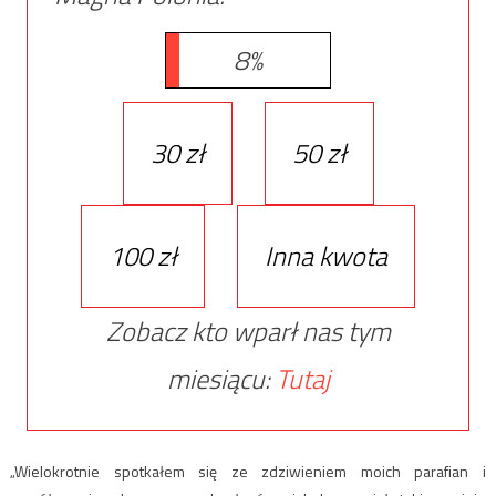
8%
30 zł
50 zł
100 zł
Inna kwota
Zobacz kto wparł nas tym
miesiącu:
Tutaj
„Wielokrotnie spotkałem się ze zdziwieniem moich parafian i