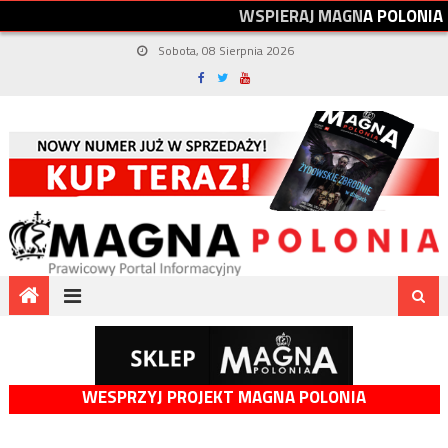
W
S
P
I
E
R
A
J
M
A
G
N
A
P
O
L
O
N
I
A
Sobota, 08 Sierpnia 2026
WESPRZYJ PROJEKT MAGNA POLONIA