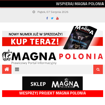
W
S
P
I
E
R
A
J
M
A
G
N
A
P
O
L
O
N
I
A
Piątek, 07 Sierpnia 2026
WESPRZYJ PROJEKT MAGNA POLONIA