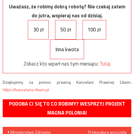
Uważasz, że robimy dobrą robotę? Nie czekaj zatem
do jutra, wspieraj nas od dzisiaj.
30 zł
50 zł
100 zł
Inna kwota
Zobacz kto wparł nas tym miesiącu:
Tutaj
Dziękujemy za pomoc prawną Kancelarii Prawnej Litwin:
https://kancelaria-litwin.pl
PODOBA CI SIĘ TO CO ROBIMY? WESPRZYJ PROJEKT
MAGNA POLONIA!
Nawigacja
Ministerstwo Zdrowia:
Prokuratura wszczęła