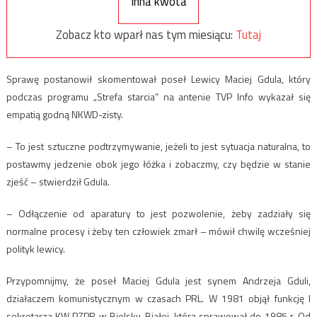
Inna kwota
Zobacz kto wparł nas tym miesiącu:
Tutaj
Sprawę postanowił skomentował poseł Lewicy Maciej Gdula, który
podczas programu „Strefa starcia” na antenie TVP Info wykazał się
empatią godną NKWD-zisty.
– To jest sztuczne podtrzymywanie, jeżeli to jest sytuacja naturalna, to
postawmy jedzenie obok jego łóżka i zobaczmy, czy będzie w stanie
zjeść – stwierdził Gdula.
– Odłączenie od aparatury to jest pozwolenie, żeby zadziały się
normalne procesy i żeby ten człowiek zmarł – mówił chwilę wcześniej
polityk lewicy.
Przypomnijmy, że poseł Maciej Gdula jest synem Andrzeja Gduli,
działaczem komunistycznym w czasach PRL. W 1981 objął funkcję I
sekretarza KW PZPR w Bielsku-Białej, którą sprawował do 1985 r. Od