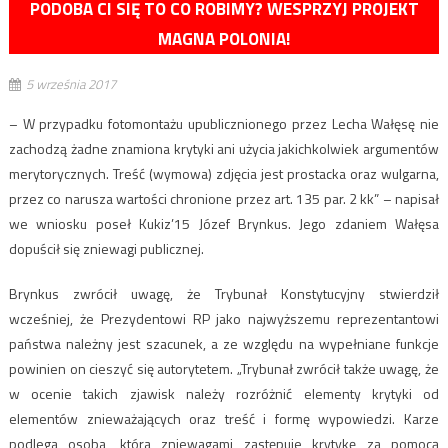
PODOBA CI SIĘ TO CO ROBIMY? WESPRZYJ PROJEKT
MAGNA POLONIA!
5 września 2017
– W przypadku fotomontażu upublicznionego przez Lecha Wałęsę nie
zachodzą żadne znamiona krytyki ani użycia jakichkolwiek argumentów
merytorycznych. Treść (wymowa) zdjęcia jest prostacka oraz wulgarna,
przez co narusza wartości chronione przez art. 135 par. 2 kk” – napisał
we wniosku poseł Kukiz’15 Józef Brynkus. Jego zdaniem Wałęsa
dopuścił się zniewagi publicznej.
Brynkus zwrócił uwagę, że Trybunał Konstytucyjny stwierdził
wcześniej, że Prezydentowi RP jako najwyższemu reprezentantowi
państwa należny jest szacunek, a ze względu na wypełniane funkcje
powinien on cieszyć się autorytetem. „Trybunał zwrócił także uwagę, że
w ocenie takich zjawisk należy rozróżnić elementy krytyki od
elementów znieważających oraz treść i formę wypowiedzi. Karze
podlega osoba, która zniewagami zastępuje krytykę za pomocą