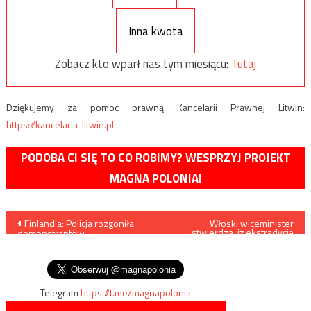
Inna kwota
Zobacz kto wparł nas tym miesiącu:
Tutaj
Dziękujemy za pomoc prawną Kancelarii Prawnej Litwin:
https://kancelaria-litwin.pl
PODOBA CI SIĘ TO CO ROBIMY? WESPRZYJ PROJEKT
MAGNA POLONIA!
Nawigacja
Finlandia: Policja rozgoniła
Włoski wiceminister
stwierdza, iż ekstradycja
demonstrantów
gwałcicieli z Rimini do Polski
wpisu
protestujących przeciwko
jest niemożliwa
deportacji afgańskiej rodziny
Telegram
https://t.me/magnapolonia