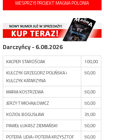
WESPRZYJ PROJEKT MAGNA POLONIA
Darczyńcy - 6.08.2026
KACPER STAROŚCIAK
100,00
KULCZYK GRZEGORZ POLIŃSKA i
50,00
KULCZYK KATARZYNA
MARIA KOSTRZEWA
50,00
JERZY T MICHAJŁOWICZ
50,00
KOZIOŁ BOGUSŁAW
35,00
PAWEŁ ŁUKASZ ZIEMIAŃSKI
50,00
POTERA LIDIA i POTERA KRZYSZTOF
50,00