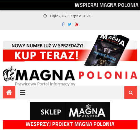
W
S
P
I
E
R
A
J
M
A
G
N
A
P
O
L
O
N
I
A
Piątek, 07 Sierpnia 2026
WESPRZYJ PROJEKT MAGNA POLONIA