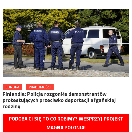
EUROPA
WIADOMOŚCI
Finlandia: Policja rozgoniła demonstrantów
protestujących przeciwko deportacji afgańskiej
rodziny
PODOBA CI SIĘ TO CO ROBIMY? WESPRZYJ PROJEKT
MAGNA POLONIA!