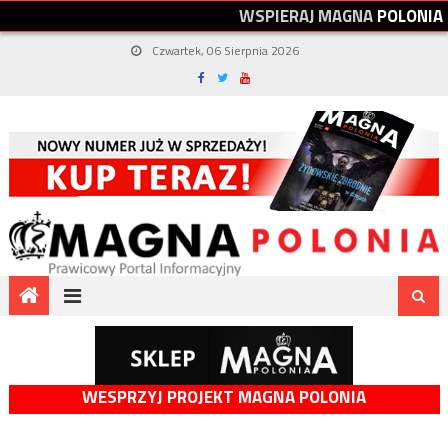
W
S
P
I
E
R
A
J
M
A
G
N
A
P
O
L
O
N
I
A
Czwartek, 06 Sierpnia 2026
WESPRZYJ PROJEKT MAGNA POLONIA