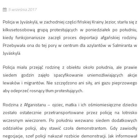
5 września 2017
Policja w Jyväskylä, w zachodniej części fińskiej Krainy Jezior, starła się z
kilkusetosobową grupą protestujących w poniedziałek po południu,
kiedy funkcjonariusze zaczęli proces deportacji afgańskiej rodziny.
Przebywała ona do tej pory w centrum dla azylantów w Salmiranta w
Jyväskylä
Policja miała przejąć rodzinę z obiektu około południa, ale prawie
siedem godzin zajęło spacyfikowanie uniemożliwiających akcje
lewaków i migrantów. Nie szczędzono ani siły, ani gazu pieprzowego
aby odeprzeć rosnący tłum protestujących.
Rodzina z Afganistanu – ojciec, matka i ich ośmiomiesięczne dziecko
zostało ostatecznie przetransportowane przez policję na lotnisko
wczesnym wieczorem. Po południu wezwano siedem dodatkowych
oddziałów policji, aby stawić czoła demonstrantom. Gdy zawiodły
negocjacje, szef policji nakazał rozbicie demonstracji. Jak informował