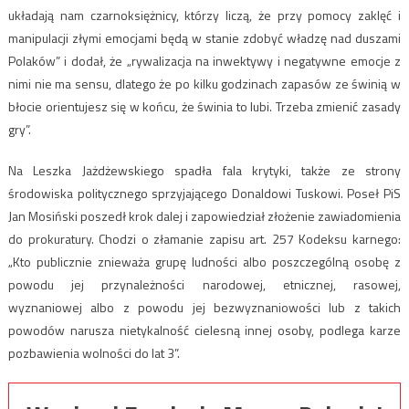
układają nam czarnoksiężnicy, którzy liczą, że przy pomocy zaklęć i
manipulacji złymi emocjami będą w stanie zdobyć władzę nad duszami
Polaków” i dodał, że „rywalizacja na inwektywy i negatywne emocje z
nimi nie ma sensu, dlatego że po kilku godzinach zapasów ze świnią w
błocie orientujesz się w końcu, że świnia to lubi. Trzeba zmienić zasady
gry”.
Na Leszka Jażdżewskiego spadła fala krytyki, także ze strony
środowiska politycznego sprzyjającego Donaldowi Tuskowi. Poseł PiS
Jan Mosiński poszedł krok dalej i zapowiedział złożenie zawiadomienia
do prokuratury. Chodzi o złamanie zapisu art. 257 Kodeksu karnego:
„Kto publicznie znieważa grupę ludności albo poszczególną osobę z
powodu jej przynależności narodowej, etnicznej, rasowej,
wyznaniowej albo z powodu jej bezwyznaniowości lub z takich
powodów narusza nietykalność cielesną innej osoby, podlega karze
pozbawienia wolności do lat 3”.