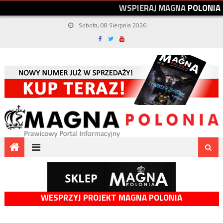
W
S
P
I
E
R
A
J
M
A
G
N
A
P
O
L
O
N
I
A
Sobota, 08 Sierpnia 2026
WESPRZYJ PROJEKT MAGNA POLONIA