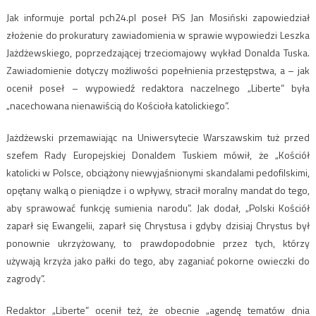
Jak informuje portal pch24.pl poseł PiS Jan Mosiński zapowiedział
złożenie do prokuratury zawiadomienia w sprawie wypowiedzi Leszka
Jażdżewskiego, poprzedzającej trzeciomajowy wykład Donalda Tuska.
Zawiadomienie dotyczy możliwości popełnienia przestępstwa, a – jak
ocenił poseł – wypowiedź redaktora naczelnego „Liberte” była
„nacechowana nienawiścią do Kościoła katolickiego”.
Jażdżewski przemawiając na Uniwersytecie Warszawskim tuż przed
szefem Rady Europejskiej Donaldem Tuskiem mówił, że „Kościół
katolicki w Polsce, obciążony niewyjaśnionymi skandalami pedofilskimi,
opętany walką o pieniądze i o wpływy, stracił moralny mandat do tego,
aby sprawować funkcję sumienia narodu”. Jak dodał, „Polski Kościół
zaparł się Ewangelii, zaparł się Chrystusa i gdyby dzisiaj Chrystus był
ponownie ukrzyżowany, to prawdopodobnie przez tych, którzy
używają krzyża jako pałki do tego, aby zaganiać pokorne owieczki do
zagrody”.
Redaktor „Liberte” ocenił też, że obecnie „agendę tematów dnia