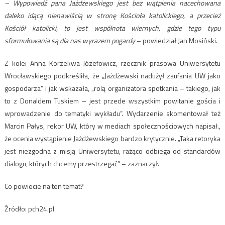
– Wypowiedź pana Jażdżewskiego jest bez wątpienia nacechowana
daleko idącą nienawiścią w stronę Kościoła katolickiego, a przecież
Kościół katolicki, to jest wspólnota wiernych, gdzie tego typu
sformułowania są dla nas wyrazem pogardy
– powiedział Jan Mosiński.
Z kolei Anna Korzekwa-Józefowicz, rzecznik prasowa Uniwersytetu
Wrocławskiego podkreśliła, że „Jażdżewski nadużył zaufania UW jako
gospodarza” i jak wskazała, „rolą organizatora spotkania – takiego, jak
to z Donaldem Tuskiem – jest przede wszystkim powitanie gościa i
wprowadzenie do tematyki wykładu”. Wydarzenie skomentował też
Marcin Pałys, rekor UW, który w mediach społecznościowych napisał.,
że ocenia wystąpienie Jażdżewskiego bardzo krytycznie. „Taka retoryka
jest niezgodna z misją Uniwersytetu, rażąco odbiega od standardów
dialogu, których chcemy przestrzegać” – zaznaczył.
Co powiecie na ten temat?
Źródło: pch24.pl