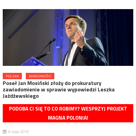
POLSKA
WIADOMOŚCI
Poseł Jan Mosiński złoży do prokuratury
zawiadomienie w sprawie wypowiedzi Leszka
Jażdżewskiego
PODOBA CI SIĘ TO CO ROBIMY? WESPRZYJ PROJEKT
MAGNA POLONIA!
6 maja 2019