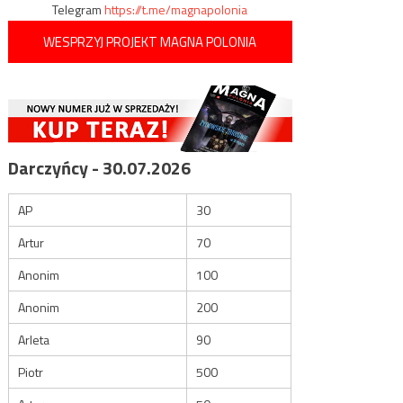
Telegram
https://t.me/magnapolonia
WESPRZYJ PROJEKT MAGNA POLONIA
Darczyńcy - 30.07.2026
AP
30
Artur
70
Anonim
100
Anonim
200
Arleta
90
Piotr
500