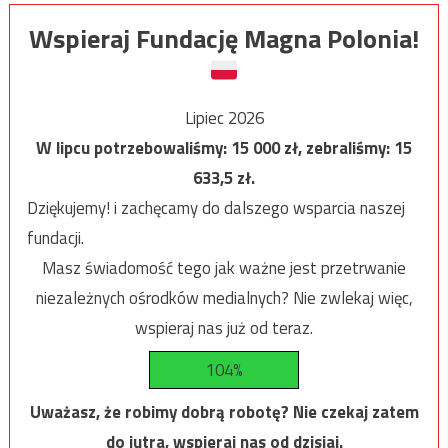
Wspieraj Fundację Magna Polonia!
Lipiec 2026
W lipcu potrzebowaliśmy:
15 000
zł, zebraliśmy:
15
633,5
zł.
Dziękujemy! i zachęcamy do dalszego wsparcia naszej
fundacji.
Masz świadomość tego jak ważne jest przetrwanie
niezależnych ośrodków medialnych? Nie zwlekaj więc,
wspieraj nas już od teraz.
104%
Uważasz, że robimy dobrą robotę? Nie czekaj zatem
do jutra, wspieraj nas od dzisiaj.