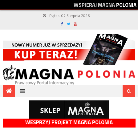
W
S
P
I
E
R
A
J
M
A
G
N
A
P
O
L
O
N
I
A
Piątek, 07 Sierpnia 2026
WESPRZYJ PROJEKT MAGNA POLONIA