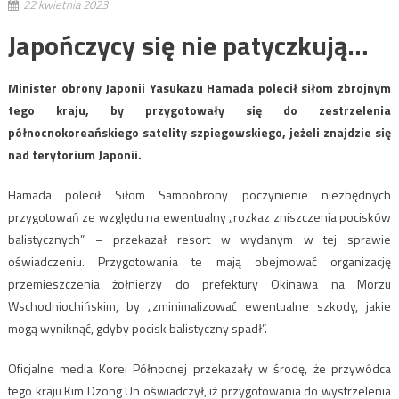
22 kwietnia 2023
Japończycy się nie patyczkują…
Minister obrony Japonii Yasukazu Hamada polecił siłom zbrojnym
tego kraju, by przygotowały się do zestrzelenia
północnokoreańskiego satelity szpiegowskiego, jeżeli znajdzie się
nad terytorium Japonii.
Hamada polecił Siłom Samoobrony poczynienie niezbędnych
przygotowań ze względu na ewentualny „rozkaz zniszczenia pocisków
balistycznych” – przekazał resort w wydanym w tej sprawie
oświadczeniu. Przygotowania te mają obejmować organizację
przemieszczenia żołnierzy do prefektury Okinawa na Morzu
Wschodniochińskim, by „zminimalizować ewentualne szkody, jakie
mogą wyniknąć, gdyby pocisk balistyczny spadł”.
Oficjalne media Korei Północnej przekazały w środę, że przywódca
tego kraju Kim Dzong Un oświadczył, iż przygotowania do wystrzelenia