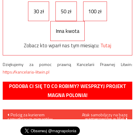
30 zł
50 zł
100 zł
Inna kwota
Zobacz kto wparł nas tym miesiącu:
Tutaj
Dziękujemy za pomoc prawną Kancelarii Prawnej Litwin:
https://kancelaria-litwin.pl
PODOBA CI SIĘ TO CO ROBIMY? WESPRZYJ PROJEKT
MAGNA POLONIA!
Nawigacja
Pościg za kurierem
Atak samobójczy na bazę
wagnerowców w Mali
szmuglującym migrantów
wpisu
/film/