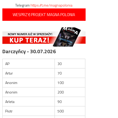
Telegram
https://t.me/magnapolonia
WESPRZYJ PROJEKT MAGNA POLONIA
Darczyńcy - 30.07.2026
AP
30
Artur
70
Anonim
100
Anonim
200
Arleta
90
Piotr
500