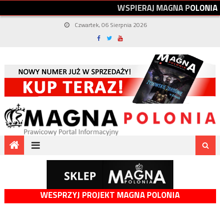
W
S
P
I
E
R
A
J
M
A
G
N
A
P
O
L
O
N
I
A
Czwartek, 06 Sierpnia 2026
WESPRZYJ PROJEKT MAGNA POLONIA