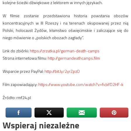
kolejne ścieżki dźwiękowe z lektorem w innych językach.
W filmie zostanie przedstawiona historia powstania obozów
koncentracyjnych w III Rzeszy i na terenach okupowanej przez nią
Polski, holocaust Żydów, kłamstwo oświęcimskie i zaliczające się do
niego mówienie o „polskich obozach zagłady”.
Link do zbiórki:
https://zrzutka.pl/german-deat
h-camps
Strona internetowa filmu:
http://germandeathcamps.film
Wsparcie przez PayPal:
http://bit.ly/2yrZpzD
Film zapowiadający:
https://www.youtube.com/watch?
v=fvJxYD2HF-k
Źródło: rmf24.pl
Wspieraj niezależne