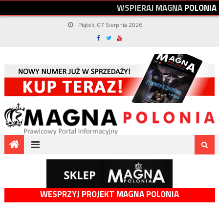
W
S
P
I
E
R
A
J
M
A
G
N
A
P
O
L
O
N
I
A
Piątek, 07 Sierpnia 2026
WESPRZYJ PROJEKT MAGNA POLONIA