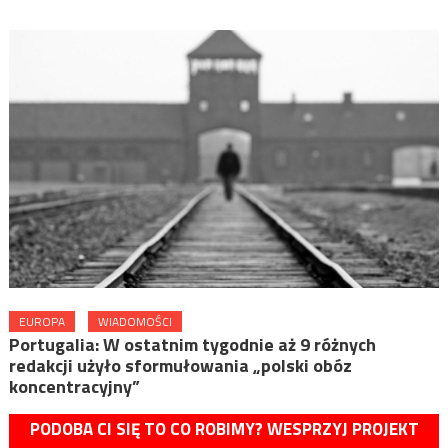
EUROPA
WIADOMOŚCI
Portugalia: W ostatnim tygodnie aż 9 różnych
redakcji użyło sformułowania „polski obóz
koncentracyjny”
PODOBA CI SIĘ TO CO ROBIMY? WESPRZYJ PROJEKT