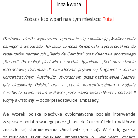
Inna kwota
Zobacz kto wparł nas tym miesiącu:
Tutaj
Placówka zaleciła wydawcom zapoznanie się z publikacją „Wadliwe kody
pamięci”, a ambasador RP Jacek Junosza Kisielewski wystosował list do
redaktorów naczelnych „Diario de Coimbra” oraz dziennika sportowego
„Record”. Po reakcji placówki na portalu tygodnika „Sol” oraz stronie
internetowej dziennika „I” niezwłocznie pojawił się fragment o „obozie
koncentracyjnym Auschwitz, utworzonym przez nazistowskie Niemcy,
gdy okupowały Polskę” oraz o „obozie koncentracyjnym i zagłady
Auschwitz, utworzonym w Polsce przez nazistowskie Niemcy podczas II
wojny światowej”
– dodał przedstawiciel ambasady.
We wtorek polska placówka dyplomatyczna podjęła interwencję
w sprawie opublikowanego przez „Diario de Coimbra” tekstu, w którym
znalazło się sformułowanie „Auschwitz (Polska)”. W środę gazeta
opublikowała tekst polskiego ambasadora o „wadliwych kodach