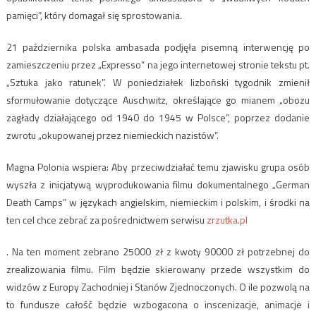
pamięci”, który domagał się sprostowania.
21 października polska ambasada podjęła pisemną interwencję po
zamieszczeniu przez „Expresso” na jego internetowej stronie tekstu pt.
„Sztuka jako ratunek”. W poniedziałek lizboński tygodnik zmienił
sformułowanie dotyczące Auschwitz, określające go mianem „obozu
zagłady działającego od 1940 do 1945 w Polsce”, poprzez dodanie
zwrotu „okupowanej przez niemieckich nazistów”.
Magna Polonia wspiera: Aby przeciwdziałać temu zjawisku grupa osób
wyszła z inicjatywą wyprodukowania filmu dokumentalnego „German
Death Camps” w językach angielskim, niemieckim i polskim, i środki na
ten cel chce zebrać za pośrednictwem serwisu
zrzutka.pl
. Na ten moment zebrano 25000 zł z kwoty 90000 zł potrzebnej do
zrealizowania filmu. Film będzie skierowany przede wszystkim do
widzów z Europy Zachodniej i Stanów Zjednoczonych. O ile pozwolą na
to fundusze całość będzie wzbogacona o inscenizacje, animacje i