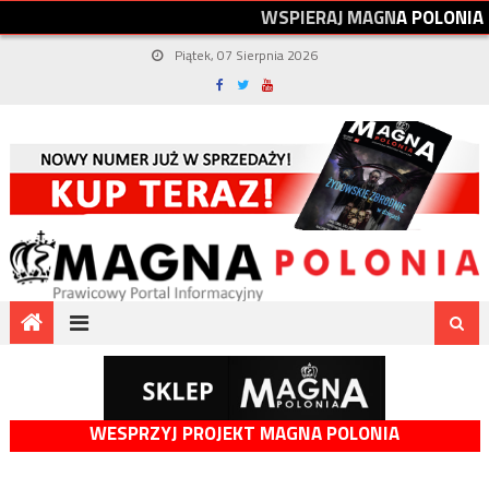
W
S
P
I
E
R
A
J
M
A
G
N
A
P
O
L
O
N
I
A
Piątek, 07 Sierpnia 2026
WESPRZYJ PROJEKT MAGNA POLONIA