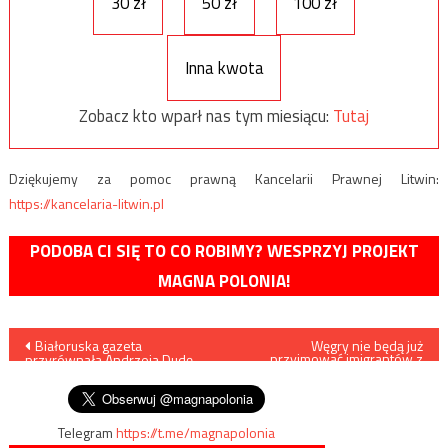
30 zł
50 zł
100 zł
Inna kwota
Zobacz kto wparł nas tym miesiącu:
Tutaj
Dziękujemy za pomoc prawną Kancelarii Prawnej Litwin:
https://kancelaria-litwin.pl
PODOBA CI SIĘ TO CO ROBIMY? WESPRZYJ PROJEKT
MAGNA POLONIA!
Nawigacja
Białoruska gazeta
Węgry nie będą już
przyjmować imigrantów z
przyrównała Andrzeja Dudę
Afganistanu
wpisu
do Hitlera
Telegram
https://t.me/magnapolonia