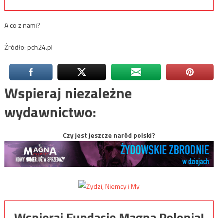
A co z nami?
Źródło: pch24.pl
Wspieraj niezależne
wydawnictwo:
Czy jest jeszcze naród polski?
Wspieraj Fundację Magna Polonia!