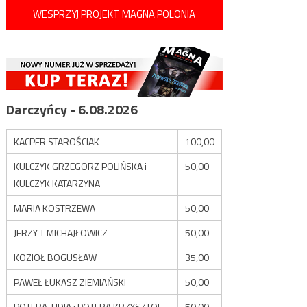
WESPRZYJ PROJEKT MAGNA POLONIA
Darczyńcy - 6.08.2026
KACPER STAROŚCIAK
100,00
KULCZYK GRZEGORZ POLIŃSKA i
50,00
KULCZYK KATARZYNA
MARIA KOSTRZEWA
50,00
JERZY T MICHAJŁOWICZ
50,00
KOZIOŁ BOGUSŁAW
35,00
PAWEŁ ŁUKASZ ZIEMIAŃSKI
50,00
POTERA LIDIA i POTERA KRZYSZTOF
50,00