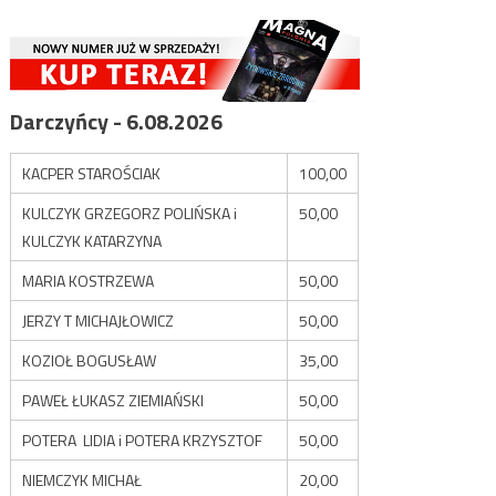
Darczyńcy - 6.08.2026
KACPER STAROŚCIAK
100,00
KULCZYK GRZEGORZ POLIŃSKA i
50,00
KULCZYK KATARZYNA
MARIA KOSTRZEWA
50,00
JERZY T MICHAJŁOWICZ
50,00
KOZIOŁ BOGUSŁAW
35,00
PAWEŁ ŁUKASZ ZIEMIAŃSKI
50,00
POTERA LIDIA i POTERA KRZYSZTOF
50,00
NIEMCZYK MICHAŁ
20,00