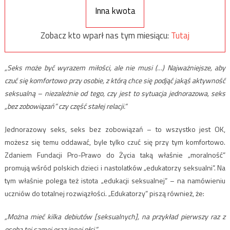
Inna kwota
Zobacz kto wparł nas tym miesiącu:
Tutaj
„Seks może być wyrazem miłości, ale nie musi (…) Najważniejsze, aby
czuć się komfortowo przy osobie, z którą chce się podjąć jakąś aktywność
seksualną – niezależnie od tego, czy jest to sytuacja jednorazowa, seks
„bez zobowiązań” czy część stałej relacji.”
Jednorazowy seks, seks bez zobowiązań – to wszystko jest OK,
możesz się temu oddawać, byle tylko czuć się przy tym komfortowo.
Zdaniem Fundacji Pro-Prawo do Życia taką właśnie „moralność”
promują wśród polskich dzieci i nastolatków „edukatorzy seksualni”. Na
tym właśnie polega też istota „edukacji seksualnej” – na namówieniu
uczniów do totalnej rozwiązłości. „Edukatorzy” piszą również, że:
„Można mieć kilka debiutów [seksualnych], na przykład pierwszy raz z
osobą tej samej oraz innej płci.”