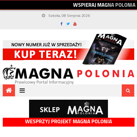
W
S
P
I
E
R
A
J
M
A
G
N
A
P
O
L
O
N
I
A
Sobota, 08 Sierpnia 2026
WESPRZYJ PROJEKT MAGNA POLONIA