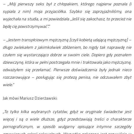
– „Mój pierwszy seks był z chłopakiem, którego najpierw poznała (i
sypiała z nim) moja przyjaciółka. Szybko się zaprzyjaźniliśmy, ona
wyjechała na studia, a mi powiedziała „Jeśli się zakochasz, to przecież nie
będę cię powstrzymywać”.”
– „Jestem transpłciowym mężczyzną [czyli kobietą udającą mężczyznę] –
długo zwlekałem z jakimkolwiek zbliżeniem, bo nigdy tak naprawdę nie
czułem się wystarczająco dobrze w swoim ciele. Dopiero gdy poznałem
dziewczynę, która w pełni postrzegała mnie i traktowała jako mężczyznę,
odważyłem się przełamać. Pierwsze doświadczenia były jednak nieco
rozczarowujące – posługując się protezą penisa, nie odczuwałem zbyt
wiele.”
Jak mówi Mariusz Dzierżawski:
„To tylko kilka wybranych cytatów, gdyż w oryginale świadectw jest
więcej i są o wiele dłuższe, gdyż przedstawiają treści o charakterze
pornograficznym, w sposób wulgarny opisujące intymne szczegóły
omawianych relacji seksualnych. Wszystko pokazane jest oczywiście w