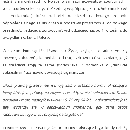
jedną z największych w Polsce organizacji aktywistów aborcyjnych i
„edukatorów seksualnych”. Z Federą współpracuje m.in. Antonina Kopyt
– „edukatorka”, która wchodzi w skład rządowego zespołu
odpowiedzialnego za stworzenie podstawy programowej do nowego
przedmiotu „edukacja zdrowotna”, wchodzącego już od 1 września do
wszystkich szkół w Polsce.
W ocenie Fundacji Pro-Prawo do Życia, czytając poradnik Federy
możemy zobaczyć, jaka będzie „edukacja zdrowotna” w szkołach, gdyż
za treściami stoją te same środowiska. Z poradnika o „debiucie
seksualnym” uczniowie dowiadują się m.in., że:
„Poza prawną granicą nie istnieją żadne ustalone normy określające,
kiedy ktoś jest gotowy na rozpoczęcie aktywności seksualnych. Debiut
seksualny może nastąpić w wieku 16, 25 czy 54 lat – najważniejsze jest,
aby wydarzył się w odpowiednim momencie, gdy dana osoba
rzeczywiście tego chce i czuje się na to gotowa.”
Innymi słowy – nie istnieją żadne normy dotyczące tego, kiedy należy