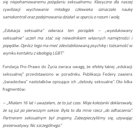
się niepohamowanemu pożądaniu seksualnemu. Klasyczne dla naszej
cywilizacji wychowanie młodego człowieka oznaczało naukę
samokontroli oraz podejmowania działań w oparciu o rozum i wolę.
„Edukacja seksualna” odwraca ten porządek – „wyedukowany
seksualnie” uczeń ma stać się niewolnikiem własnych namiętności i
popędów. Oprócz tego ma mieć zdestabilizowaną psychikę i tożsamość w
wyniku kontaktu z ideologią LGBT.”
Fundacja Pro-Prawo do Życia zwraca uwagę, że efekty takiej „edukacji
seksualnej” przedstawiono w poradniku. Publikacja Federy zawiera
„świadectwa” nastolatków opisujące ich „debiuty seksualne”. Oto kilka
fragmentów:
– „Miałam 16 lat i uważałam, że to już czas. Moje koleżanki deklarowały,
że są już po pierwszym seksie. Była to dla mnie rzecz „do odhaczenia”.
Partnerem seksualnym był znajomy. Zabezpieczyliśmy się, używając
prezerwatywy. Nic szczególnego.”