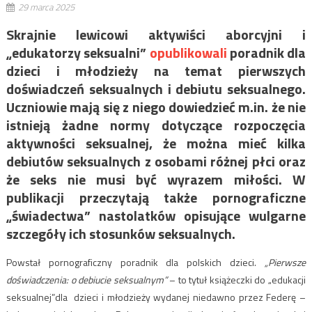
29 marca 2025
Skrajnie lewicowi aktywiści aborcyjni i
„edukatorzy seksualni”
opublikowali
poradnik dla
dzieci i młodzieży na temat pierwszych
doświadczeń seksualnych i debiutu seksualnego.
Uczniowie mają się z niego dowiedzieć m.in. że nie
istnieją żadne normy dotyczące rozpoczęcia
aktywności seksualnej, że można mieć kilka
debiutów seksualnych z osobami różnej płci oraz
że seks nie musi być wyrazem miłości. W
publikacji przeczytają także pornograficzne
„świadectwa” nastolatków opisujące wulgarne
szczegóły ich stosunków seksualnych.
Powstał pornograficzny poradnik dla polskich dzieci.
„Pierwsze
doświadczenia: o debiucie seksualnym”
– to tytuł książeczki do „edukacji
seksualnej”dla dzieci i młodzieży wydanej niedawno przez Federę –