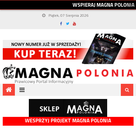
W
S
P
I
E
R
A
J
M
A
G
N
A
P
O
L
O
N
I
A
Piątek, 07 Sierpnia 2026
WESPRZYJ PROJEKT MAGNA POLONIA