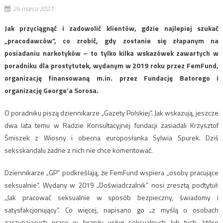
24 marca 2021
Jak przyciągnąć i zadowolić klientów, gdzie najlepiej szukać
„pracodawców”, co zrobić, gdy zostanie się złapanym na
posiadaniu narkotyków – to tylko kilka wskazówek zawartych w
poradniku dla prostytutek, wydanym w 2019 roku przez FemFund,
organizację finansowaną m.in. przez Fundację Batorego i
organizację George’a Sorosa.
O poradniku piszą dziennikarze „Gazety Polskiej”. Jak wskazują, jeszcze
dwa lata temu w Radzie Konsultacyjnej fundacji zasiadali Krzysztof
Śmiszek z Wiosny i obecna europosłanka Sylwia Spurek. Dziś
seksskandalu żadne z nich nie chce komentować.
Dziennikarze „GP” podkreślają, że FemFund wspiera „osoby pracujące
seksualnie”. Wydany w 2019 „Doświadczalnik” nosi zresztą podtytuł:
„Jak pracować seksualnie w sposób bezpieczny, świadomy i
satysfakcjonujący”. Co więcej, napisano go „z myślą o osobach
zaczynających pracę w branży usług seksualnych lub tych, które