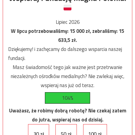
Lipiec 2026
W lipcu potrzebowaliśmy:
15 000
zł, zebraliśmy:
15
633,5
zł.
Dziękujemy! i zachęcamy do dalszego wsparcia naszej
fundacji.
Masz świadomość tego jak ważne jest przetrwanie
niezależnych ośrodków medialnych? Nie zwlekaj więc,
wspieraj nas już od teraz.
104%
Uważasz, że robimy dobrą robotę? Nie czekaj zatem
do jutra, wspieraj nas od dzisiaj.
30 zł
50 zł
100 zł