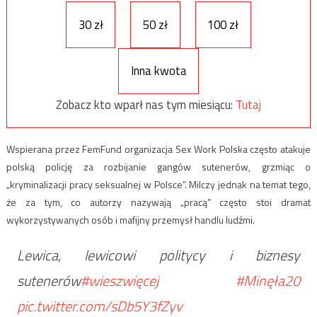
30 zł
50 zł
100 zł
Inna kwota
Zobacz kto wparł nas tym miesiącu:
Tutaj
Wspierana przez FemFund organizacja Sex Work Polska często atakuje
polską policję za rozbijanie gangów sutenerów, grzmiąc o
„kryminalizacji pracy seksualnej w Polsce”. Milczy jednak na temat tego,
że za tym, co autorzy nazywają „pracą” często stoi dramat
wykorzystywanych osób i mafijny przemysł handlu ludźmi.
Lewica, lewicowi politycy i biznesy
sutenerów
#wieszwięcej
#Minęła20
pic.twitter.com/sDb5Y3fZyv