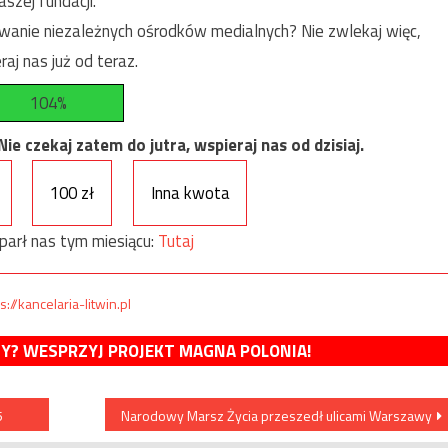
szej fundacji.
anie niezależnych ośrodków medialnych? Nie zwlekaj więc,
raj nas już od teraz.
104%
e czekaj zatem do jutra, wspieraj nas od dzisiaj.
100 zł
Inna kwota
parł nas tym miesiącu:
Tutaj
s://kancelaria-litwin.pl
MY? WESPRZYJ PROJEKT MAGNA POLONIA!
5
Narodowy Marsz Życia przeszedł ulicami Warszawy