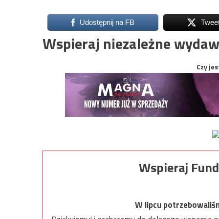
Udostępnij na FB
Twee
Wspieraj niezależne wydaw
Czy jes
Wspieraj Fund
W lipcu potrzebowaliś