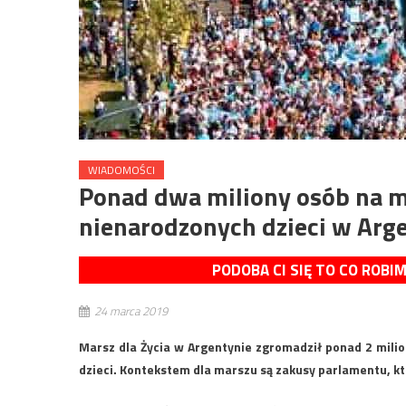
WIADOMOŚCI
Ponad dwa miliony osób na m
nienarodzonych dzieci w Arg
PODOBA CI SIĘ TO CO ROBI
24 marca 2019
Marsz dla Życia w Argentynie zgromadził ponad 2 milio
dzieci. Kontekstem dla marszu są zakusy parlamentu, kt