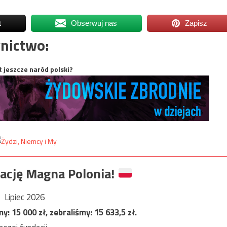
t
Obserwuj nas
Zapisz
nictwo:
t jeszcze naród polski?
ację Magna Polonia!
Lipiec 2026
my:
15 000
zł, zebraliśmy:
15 633,5
zł.