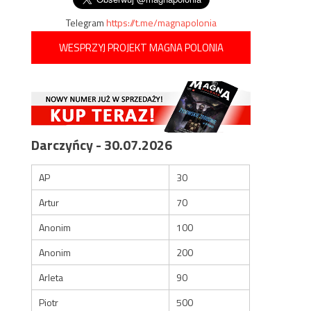
Telegram
https://t.me/magnapolonia
WESPRZYJ PROJEKT MAGNA POLONIA
Darczyńcy - 30.07.2026
AP
30
Artur
70
Anonim
100
Anonim
200
Arleta
90
Piotr
500