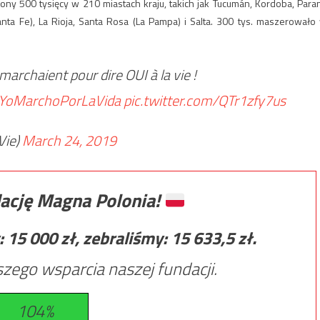
ony 500 tysięcy w 210 miastach kraju, takich jak Tucumán, Kordoba, Para
Santa Fe), La Rioja, Santa Rosa (La Pampa) i Salta. 300 tys. maszerowało
marchaient pour dire OUI à la vie !
YoMarchoPorLaVida
pic.twitter.com/QTr1zfy7us
Vie)
March 24, 2019
ację Magna Polonia!
:
15 000
zł, zebraliśmy:
15 633,5
zł.
zego wsparcia naszej fundacji.
104%