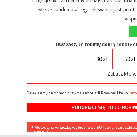
Dziękujemy! i zachęcamy do dalszego wsparcia na
Masz świadomość tego jak ważne jest przetrw
wspie
Uważasz, że robimy dobrą robotę? Ni
30 zł
50 zł
Zobacz kto w
Dziękujemy za pomoc prawną Kancelarii Prawnej Litwin:
http
PODOBA CI SIĘ TO CO ROBI
Nawigacja
Metodą na wnuczkę wyłudziła od 80-letniej staruszki 2
tysięcy zł