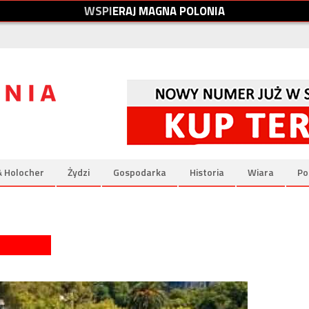
W
S
P
I
E
R
A
J
M
A
G
N
A
P
O
L
O
N
I
A
& Holocher
Żydzi
Gospodarka
Historia
Wiara
Po