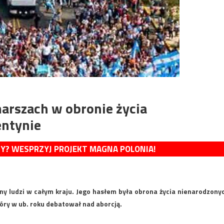
arszach w obronie życia
entynie
MY? WESPRZYJ PROJEKT MAGNA POLONIA!
ny ludzi w całym kraju. Jego hasłem była obrona życia nienarodzony
óry w ub. roku debatował nad aborcją.