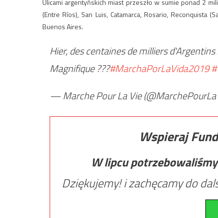
Ulicami argentyńskich miast przeszło w sumie ponad 2 mili
(Entre Ríos), San Luis, Catamarca, Rosario, Reconquista (
Buenos Aires.
Hier, des centaines de milliers d'Argentins 
Magnifique ???
#MarchaPorLaVida2019
#
— Marche Pour La Vie (@MarchePourLa
Wspieraj Fund
W lipcu potrzebowaliśmy
Dziękujemy! i zachęcamy do dals