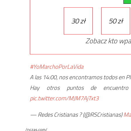
30 zł
50 zł
Zobacz kto wpa
#YoMarchoPorLaVida
A las 14:00, nos encontramos todos en Pla
Hay otros puntos de encuentro
pic.twitter.com/MJM7AjTxt3
— Redes Cristianas ? (@RSCristianas)
Ma
/nczas.com/