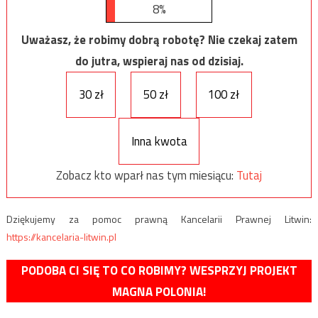
8%
Uważasz, że robimy dobrą robotę? Nie czekaj zatem
do jutra, wspieraj nas od dzisiaj.
30 zł
50 zł
100 zł
Inna kwota
Zobacz kto wparł nas tym miesiącu:
Tutaj
Dziękujemy za pomoc prawną Kancelarii Prawnej Litwin:
https://kancelaria-litwin.pl
PODOBA CI SIĘ TO CO ROBIMY? WESPRZYJ PROJEKT
MAGNA POLONIA!