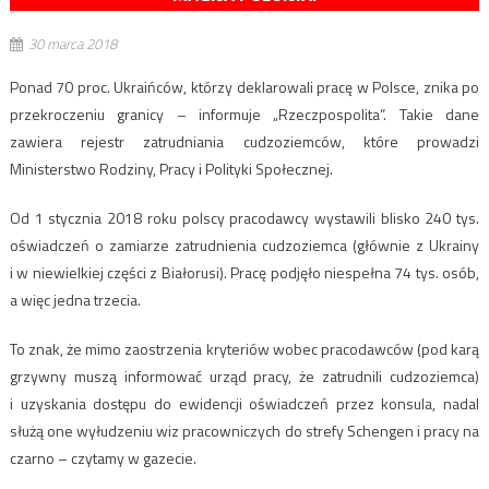
30 marca 2018
Ponad 70 proc. Ukraińców, którzy deklarowali pracę w Polsce, znika po
przekroczeniu granicy – informuje „Rzeczpospolita”. Takie dane
zawiera rejestr zatrudniania cudzoziemców, które prowadzi
Ministerstwo Rodziny, Pracy i Polityki Społecznej.
Od 1 stycznia 2018 roku polscy pracodawcy wystawili blisko 240 tys.
oświadczeń o zamiarze zatrudnienia cudzoziemca (głównie z Ukrainy
i w niewielkiej części z Białorusi). Pracę podjęło niespełna 74 tys. osób,
a więc jedna trzecia.
To znak, że mimo zaostrzenia kryteriów wobec pracodawców (pod karą
grzywny muszą informować urząd pracy, że zatrudnili cudzoziemca)
i uzyskania dostępu do ewidencji oświadczeń przez konsula, nadal
służą one wyłudzeniu wiz pracowniczych do strefy Schengen i pracy na
czarno – czytamy w gazecie.