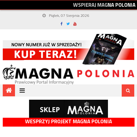
W
S
P
I
E
R
A
J
M
A
G
N
A
P
O
L
O
N
I
A
Piątek, 07 Sierpnia 2026
WESPRZYJ PROJEKT MAGNA POLONIA